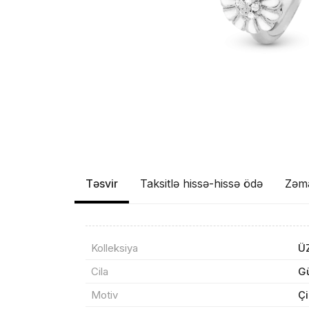
Təsvir
Taksitlə hissə-hissə ödə
Zəm
Məhs
Kolleksiya
Ü
Cila
G
Motiv
Ç