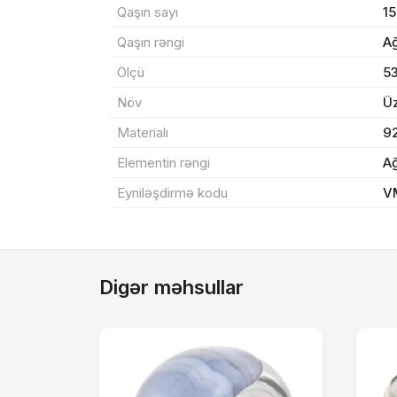
Qaşın sayı
15
Sif
Qaşın rəngi
A
Ölçü
5
Məh
Növ
Ü
End
Materialı
9
Çat
Elementin rəngi
A
Eyniləşdirmə kodu
V
Yeku
Digər məhsullar