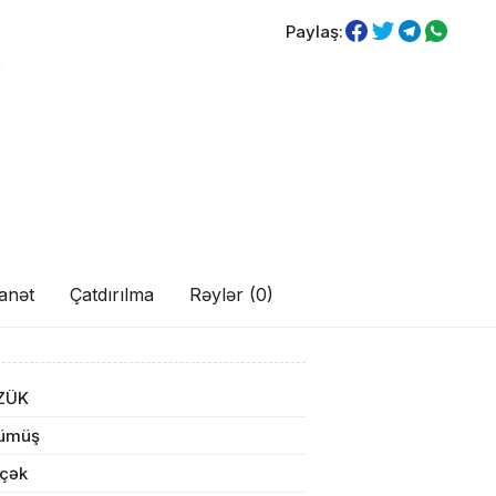
Paylaş:
anət
Çatdırılma
Rəylər (0)
ul(lar) səbətə əlavə edildi
ZÜK
ümüş
içək