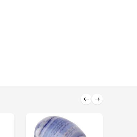
0 ₼
0 ₼
0 ₼
0 ₼