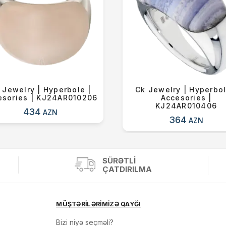
 Jewelry | Hyperbole |
Ck Jewelry | Hyperbol
esories | KJ24AR010206
Accesories |
KJ24AR010406
434
AZN
364
AZN
SÜRƏTLI
ÇATDIRILMA
MÜŞTƏRİLƏRİMİZƏ QAYĞI
Bizi niyə seçməli?