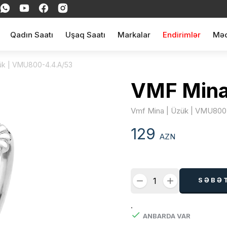
Qadın Saatı
Uşaq Saatı
Markalar
Endirimlər
Məq
ük | VMU800-4.4.A/53
VMF Min
Vmf Mina | Üzük | VMU800
129
AZN
SƏBƏ
.
ANBARDA VAR