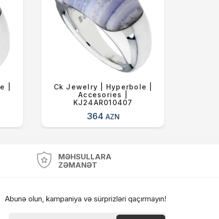
e |
Ck Jewelry | Hyperbole |
Ck Je
Accesories |
Acceso
KJ24AR010407
364
AZN
MƏHSULLARA
ZƏMANƏT
Abunə olun, kampaniya və sürprizləri qaçırmayın!