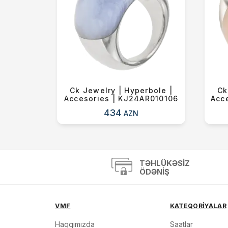
id |
Ck Jewelry | Hyperbole |
Ck
R010107
Accesories | KJ24AR010106
Acc
434
AZN
TƏHLÜKƏSIZ
ÖDƏNIŞ
VMF
KATEQORİYALAR
Haqqımızda
Saatlar