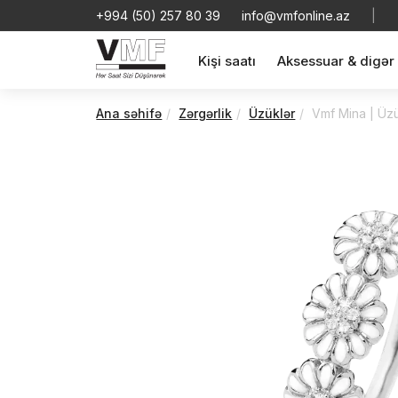
+994 (50) 257 80 39
info@vmfonline.az
|
Kişi saatı
Aksessuar & digər
Ana səhifə
Zərgərlik
Üzüklər
Vmf Mina | Üz