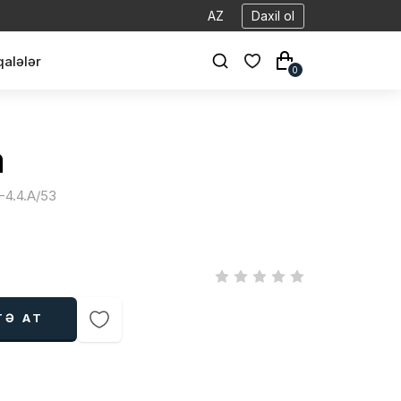
AZ
Daxil ol
alələr
0
a
-4.4.A/53
TƏ AT