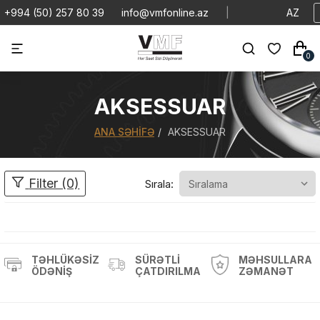
+994 (50) 257 80 39
info@vmfonline.az
|
AZ
0
AKSESSUAR
ANA SƏHIFƏ
AKSESSUAR
Filter (0)
Sırala:
TƏHLÜKƏSIZ
SÜRƏTLI
MƏHSULLARA
ÖDƏNIŞ
ÇATDIRILMA
ZƏMANƏT
Məhsul(lar) səbətə əlavə edildi