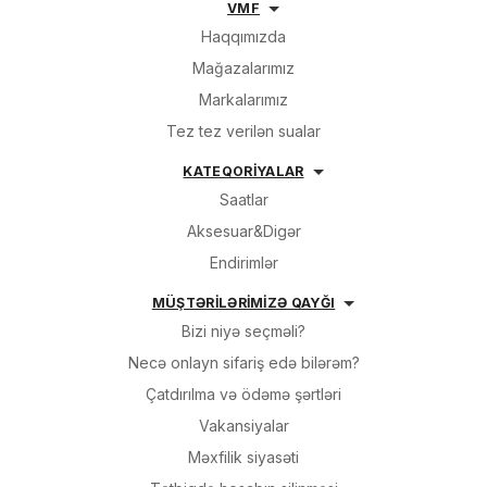
VMF
Haqqımızda
Sifarişin detalları
Mağazalarımız
Markalarımız
0 ₼
Məhsul toplam
(0)
Tez tez verilən sualar
Endirim
0 ₼
KATEQORİYALAR
Saatlar
Çatdırılma
0 ₼
Aksesuar&Digər
Endirimlər
OK
Yekun məbləğ
0 ₼
MÜŞTƏRİLƏRİMİZƏ QAYĞI
Bizi niyə seçməli?
Sifarişi rəsmiləşdir
Necə onlayn sifariş edə bilərəm?
Çatdırılma və ödəmə şərtləri
Alış-verişə davam et
Vakansiyalar
Məxfilik siyasəti