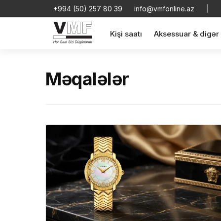
+994 (50) 257 80 39
info@vmfonline.az
|
Kişi saatı
Aksessuar & digər
Məqalələr
Məhs