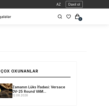
AZ
Daxil ol
alələr
0
 ÇOX OXUNANLAR
Zamanın Lüks İfadəsi: Versace
DV-25 Round VAM...
12.06.2026