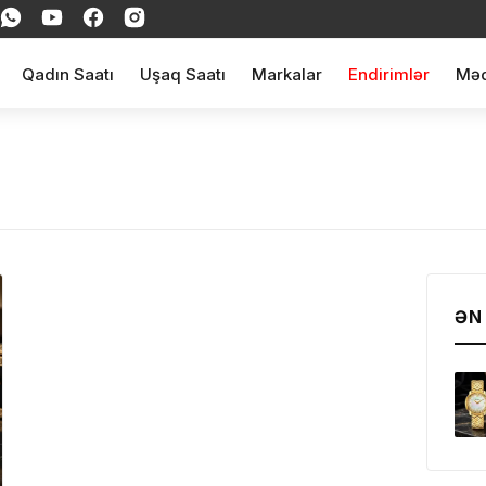
Qadın Saatı
Uşaq Saatı
Markalar
Endirimlər
Məq
ƏN
ul(lar) səbətə əlavə edildi