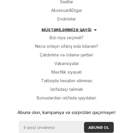
Saatlar
Aksesuar&Digər
Endirimlər
MÜŞTƏRİLƏRİMİZƏ QAYĞI
Bizi niyə seçməli?
Necə onlayn sifariş edə bilərəm?
Çatdırılma və ödəmə şərtləri
Vakansiyalar
Məxfilik siyasəti
Tətbiqdə hesabın silinməsi
İsti̇fadəçi̇ təli̇mati
Bonuslardan i̇sti̇fadə qaydalari
Abunə olun, kampaniya və sürprizləri qaçırmayın!