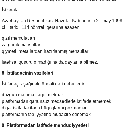
İstisnalar:
Azərbaycan Respublikası Nazirlər Kabinetinin
21 may 1998-
ci il tarixli 114 nömrəli qərarına əsasən:
qızıl məmulatları
zərgərlik məhsulları
qiymətli metallardan hazırlanmış məhsullar
istehsal qüsuru olmadığı halda qaytarıla bilməz.
8. İstifadəçinin vəzifələri
İstifadəçi aşağıdakı öhdəlikləri qəbul edir:
düzgün məlumat təqdim etmək
platformadan qanunsuz məqsədlərlə istifadə etməmək
digər istifadəçilərin hüquqlarını pozmamaq
platformanın fəaliyyətinə müdaxilə etməmək
9. Platformadan istifadə məhdudiyyətləri