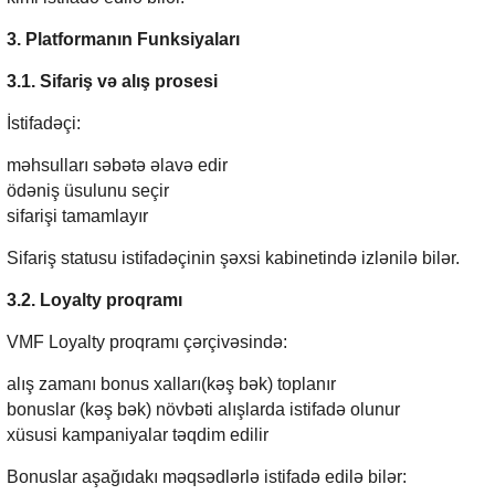
3. Platformanın Funksiyaları
3.1. Sifariş və alış prosesi
İstifadəçi:
məhsulları səbətə əlavə edir
ödəniş üsulunu seçir
sifarişi tamamlayır
Sifariş statusu istifadəçinin şəxsi kabinetində izlənilə bilər.
3.2. Loyalty proqramı
VMF Loyalty proqramı çərçivəsində:
alış zamanı bonus xalları
(kəş bək)
toplanır
bonuslar
(kəş bək)
növbəti alışlarda istifadə olunur
xüsusi kampaniyalar təqdim edilir
Bonuslar aşağıdakı məqsədlərlə istifadə edilə bilər: