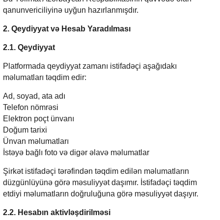
qanunvericiliyinə uyğun hazırlanmışdır.
2. Qeydiyyat və Hesab Yaradılması
2.1. Qeydiyyat
Platformada qeydiyyat zamanı istifadəçi aşağıdakı
məlumatları təqdim edir:
Ad, soyad, ata adı
Telefon nömrəsi
Elektron poçt ünvanı
Doğum tarixi
Ünvan məlumatları
İstəyə bağlı foto və digər əlavə məlumatlar
Şirkət istifadəçi tərəfindən təqdim edilən məlumatların
düzgünlüyünə görə məsuliyyət daşımır. İstifadəçi təqdim
etdiyi məlumatların doğruluğuna görə məsuliyyət daşıyır.
2.2. Hesabın aktivləşdirilməsi