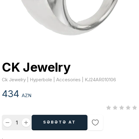
CK Jewelry
Ck Jewelry | Hyperbole | Accesories | KJ24AR010106
434
AZN
SƏBƏTƏ AT
.