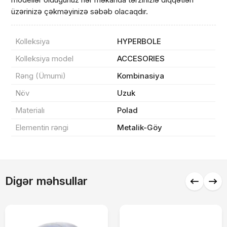
üzərinizə çəkməyinizə səbəb olacaqdır.
Sifarişin detalları
Kolleksiya
HYPERBOLE
0 ₼
Məhsul toplam
(0)
Kolleksiya model
ACCESORIES
Endirim
0 ₼
Rəng (Ümumi)
Kombinasiya
Çatdırılma
0 ₼
Növ
Uzuk
Materialı
Polad
Elementin rəngi
Metalik-Göy
Yekun məbləğ
OK
0 ₼
Sifarişi rəsmiləşdir
Digər məhsullar
Alış-verişə davam et