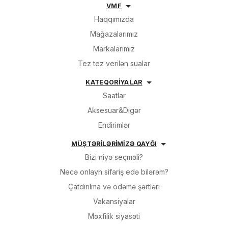
VMF
Haqqımızda
Mağazalarımız
Markalarımız
Tez tez verilən sualar
KATEQORİYALAR
Saatlar
Aksesuar&Digər
Endirimlər
MÜŞTƏRİLƏRİMİZƏ QAYĞI
Bizi niyə seçməli?
Necə onlayn sifariş edə bilərəm?
Çatdırılma və ödəmə şərtləri
Vakansiyalar
Məxfilik siyasəti