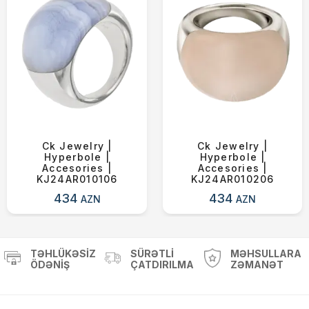
Ck Jewelry |
Ck Jewelry |
Hyperbole |
Hyperbole |
Accesories |
Accesories |
KJ24AR010106
KJ24AR010206
434
434
AZN
AZN
TƏHLÜKƏSIZ
SÜRƏTLI
MƏHSULLARA
ÖDƏNIŞ
ÇATDIRILMA
ZƏMANƏT