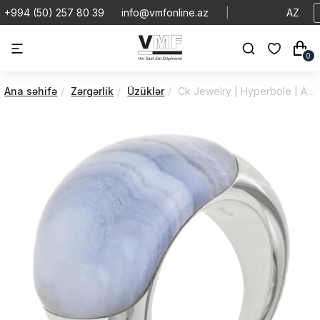
+994 (50) 257 80 39
info@vmfonline.az
|
AZ
0
Ana səhifə
Zərgərlik
Üzüklər
Ck Jewelry | Hyperbole | Accesories | KJ24AR010106