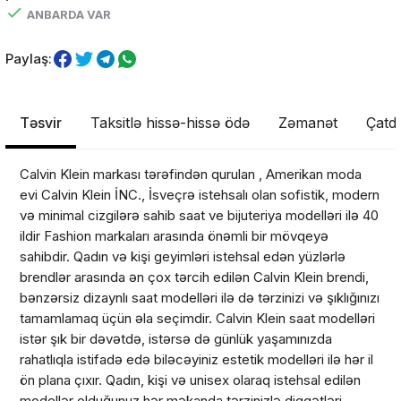
ANBARDA VAR
Paylaş:
Təsvir
Taksitlə hissə-hissə ödə
Zəmanət
Çatdı
Calvin Klein markası tərəfindən qurulan , Amerikan moda
evi Calvin Klein İNC., İsveçrə istehsalı olan sofistik, modern
və minimal cizgilərə sahib saat ve bijuteriya modelləri ilə 40
ildir Fashion markaları arasında önəmli bir mövqeyə
sahibdir. Qadın və kişi geyimləri istehsal edən yüzlərlə
brendlər arasında ən çox tərcih edilən Calvin Klein brendi,
bənzərsiz dizaynlı saat modelləri ilə də tərzinizi və şıklığınızı
tamamlamaq üçün əla seçimdir. Calvin Klein saat modelləri
Məhsul(lar) səbətə əlavə edildi
istər şık bir dəvətdə, istərsə də günlük yaşamınızda
rahatlıqla istifadə edə biləcəyiniz estetik modelləri ilə hər il
ön plana çıxır. Qadın, kişi və unisex olaraq istehsal edilən
modellər olduğunuz hər məkanda tərzinizlə diqqətləri