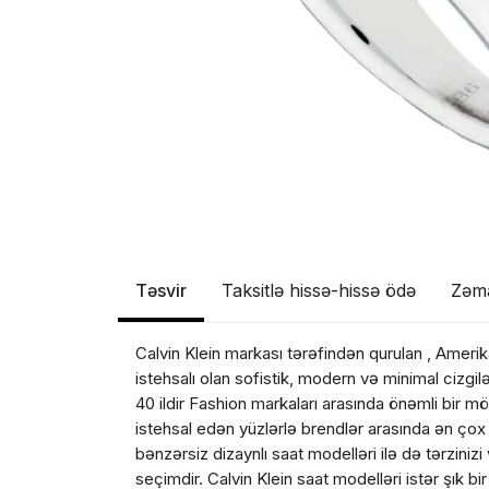
Təsvir
Taksitlə hissə-hissə ödə
Zəm
Calvin Klein markası tərəfindən qurulan , Ameri
istehsalı olan sofistik, modern və minimal cizgilə
40 ildir Fashion markaları arasında önəmli bir m
Məhs
istehsal edən yüzlərlə brendlər arasında ən çox 
bənzərsiz dizaynlı saat modelləri ilə də tərziniz
seçimdir. Calvin Klein saat modelləri istər şık 