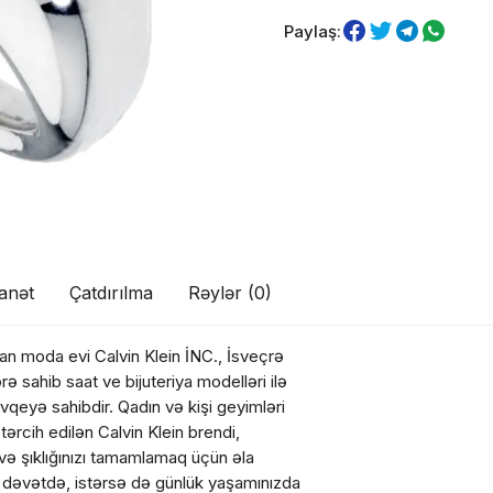
Paylaş:
anət
Çatdırılma
Rəylər (0)
kan moda evi Calvin Klein İNC., İsveçrə
rə sahib saat ve bijuteriya modelləri ilə
övqeyə sahibdir. Qadın və kişi geyimləri
ul(lar) səbətə əlavə edildi
tərcih edilən Calvin Klein brendi,
i və şıklığınızı tamamlamaq üçün əla
bir dəvətdə, istərsə də günlük yaşamınızda