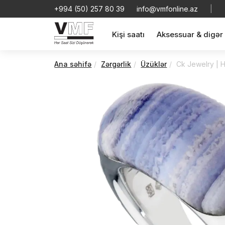
+994 (50) 257 80 39
info@vmfonline.az
|
Kişi saatı
Aksessuar & digər
Ana səhifə
Zərgərlik
Üzüklər
Ck Jewelry | 