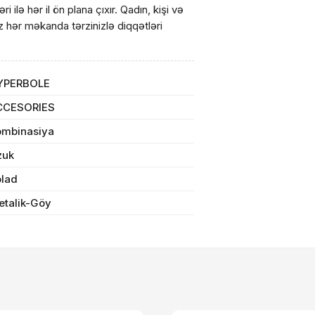
i ilə hər il ön plana çıxır. Qadın, kişi və
z hər məkanda tərzinizlə diqqətləri
arişin detalları
sul toplam
(0)
YPERBOLE
CCESORIES
irim
ombinasiya
dırılma
zuk
olad
n məbləğ
OK
etalik-Göy
Sifarişi rəsmiləşdir
Alış-verişə davam et