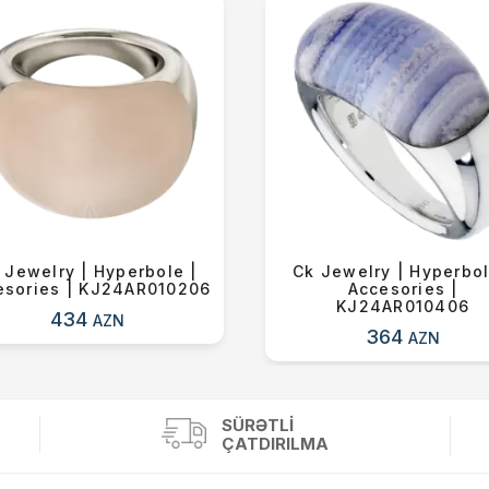
 Jewelry | Hyperbole |
Ck Jewelry | Hyperbol
esories | KJ24AR010206
Accesories |
KJ24AR010406
434
AZN
364
AZN
SÜRƏTLI
ÇATDIRILMA