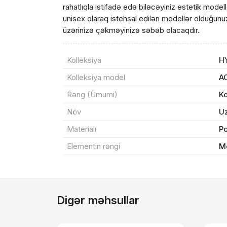
rahatlıqla istifadə edə biləcəyiniz estetik modellər
unisex olaraq istehsal edilən modellər olduğunu
Sif
üzərinizə çəkməyinizə səbəb olacaqdır.
Məh
Kolleksiya
H
Kolleksiya model
A
End
Rəng (Ümumi)
K
Çat
Növ
U
Materialı
P
Yeku
Elementin rəngi
M
Digər məhsullar