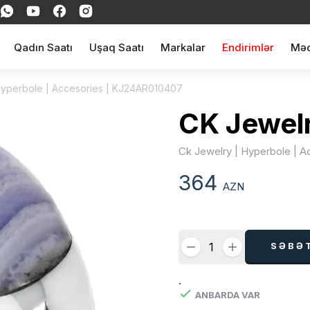
Qadın Saatı
Uşaq Saatı
Markalar
Endirimlər
Məq
Hyperbole | Accesories | KJ24AR010407
CK Jewel
Ck Jewelry | Hyperbole | 
364
AZN
SƏBƏ
.
ANBARDA VAR