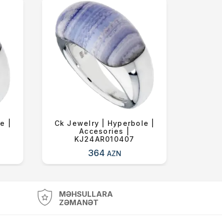
e |
Ck Jewelry | Hyperbole |
Ck Je
Accesories |
Acceso
KJ24AR010407
364
AZN
MƏHSULLARA
ZƏMANƏT