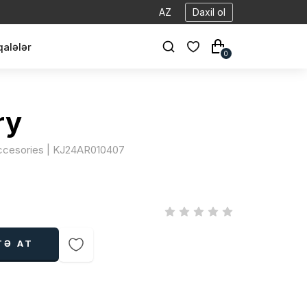
AZ
Daxil ol
alələr
0
ry
Accesories | KJ24AR010407
TƏ AT