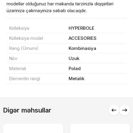
modellər olduğunuz hər məkanda tərzinizlə diqqətləri
üzərinizə çəkməyinizə səbəb olacaqdır.
Sifarişin detalları
Kolleksiya
HYPERBOLE
0 ₼
Məhsul toplam
(0)
Kolleksiya model
ACCESORIES
Endirim
0 ₼
Rəng (Ümumi)
Kombinasiya
Çatdırılma
0 ₼
Növ
Uzuk
Materialı
Polad
Yekun məbləğ
OK
0 ₼
Elementin rəngi
Metalik
Sifarişi rəsmiləşdir
Digər məhsullar
Alış-verişə davam et