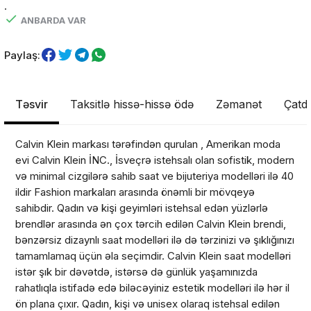
.
ANBARDA VAR
Paylaş:
Təsvir
Taksitlə hissə-hissə ödə
Zəmanət
Çatdı
Calvin Klein markası tərəfindən qurulan , Amerikan moda
evi Calvin Klein İNC., İsveçrə istehsalı olan sofistik, modern
və minimal cizgilərə sahib saat ve bijuteriya modelləri ilə 40
ildir Fashion markaları arasında önəmli bir mövqeyə
sahibdir. Qadın və kişi geyimləri istehsal edən yüzlərlə
brendlər arasında ən çox tərcih edilən Calvin Klein brendi,
bənzərsiz dizaynlı saat modelləri ilə də tərzinizi və şıklığınızı
tamamlamaq üçün əla seçimdir. Calvin Klein saat modelləri
Məhsul(lar) səbətə əlavə edildi
istər şık bir dəvətdə, istərsə də günlük yaşamınızda
rahatlıqla istifadə edə biləcəyiniz estetik modelləri ilə hər il
ön plana çıxır. Qadın, kişi və unisex olaraq istehsal edilən