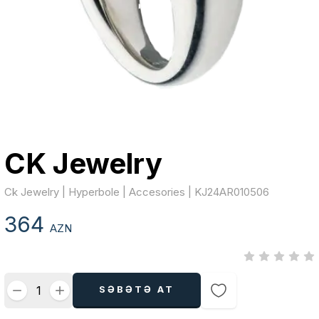
CK Jewelry
Ck Jewelry | Hyperbole | Accesories | KJ24AR010506
364
AZN
SƏBƏTƏ AT