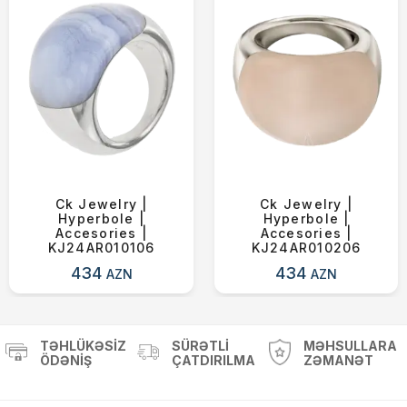
Ck Jewelry |
Ck Jewelry |
Hyperbole |
Hyperbole |
Accesories |
Accesories |
KJ24AR010106
KJ24AR010206
434
434
AZN
AZN
TƏHLÜKƏSIZ
SÜRƏTLI
MƏHSULLARA
ÖDƏNIŞ
ÇATDIRILMA
ZƏMANƏT