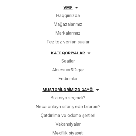
VMF
Haqqımızda
Mağazalarımız
Markalarımız
Tez tez verilən sualar
KATEQORİYALAR
Saatlar
Aksesuar&Digər
Endirimlər
MÜŞTƏRİLƏRİMİZƏ QAYĞI
Bizi niyə seçməli?
Necə onlayn sifariş edə bilərəm?
Çatdırılma və ödəmə şərtləri
Vakansiyalar
Məxfilik siyasəti