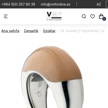
+994 (50) 257 80 39
info@vmfonline.az
|
AZ
0
Ana səhifə
Zərgərlik
Üzüklər
Ck Jewelry | Hyperbole | Accesories | KJ24AR010506