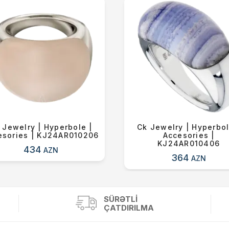
 Jewelry | Hyperbole |
Ck Jewelry | Hyperbol
esories | KJ24AR010206
Accesories |
KJ24AR010406
434
AZN
364
AZN
SÜRƏTLI
ÇATDIRILMA