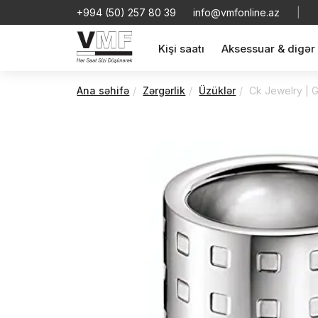
+994 (50) 257 80 39
info@vmfonline.az
|
Kişi saatı
Aksessuar & digər
Ana səhifə
Zərgərlik
Üzüklər
Ck Jewelry | G