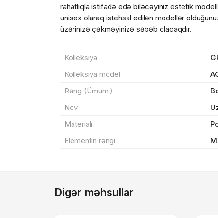
rahatlıqla istifadə edə biləcəyiniz estetik modellər
unisex olaraq istehsal edilən modellər olduğunu
Sif
üzərinizə çəkməyinizə səbəb olacaqdır.
Məh
Kolleksiya
G
Kolleksiya model
A
End
Rəng (Ümumi)
B
Çat
Növ
U
Materialı
P
Yeku
Elementin rəngi
Me
Digər məhsullar