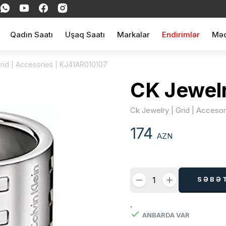
Qadın Saatı
Uşaq Saatı
Markalar
Endirimlər
Məq
rid | Accesories | KJ41AR010107
CK Jewel
Ck Jewelry | Grid | Acceso
174
AZN
SƏBƏ
.
ANBARDA VAR