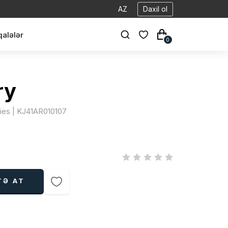
AZ
Daxil ol
alələr
0
ry
ries | KJ41AR010107
TƏ AT