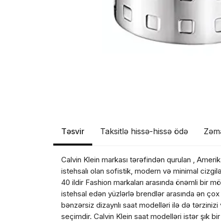
Təsvir
Taksitlə hissə-hissə ödə
Zəm
Calvin Klein markası tərəfindən qurulan , Ameri
istehsalı olan sofistik, modern və minimal cizgilə
40 ildir Fashion markaları arasında önəmli bir m
Məhs
istehsal edən yüzlərlə brendlər arasında ən çox 
bənzərsiz dizaynlı saat modelləri ilə də tərziniz
seçimdir. Calvin Klein saat modelləri istər şık 