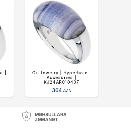
e |
Ck Jewelry | Hyperbole |
Ck Je
Accesories |
Acceso
KJ24AR010407
364
AZN
MƏHSULLARA
ZƏMANƏT