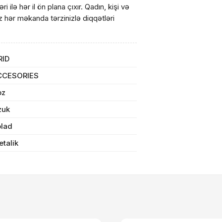
i ilə hər il ön plana çıxır. Qadın, kişi və
z hər məkanda tərzinizlə diqqətləri
arişin detalları
sul toplam
(0)
RID
CCESORIES
irim
oz
dırılma
zuk
olad
n məbləğ
OK
talik
Sifarişi rəsmiləşdir
Alış-verişə davam et