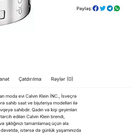
Paylaş:
anət
Çatdırılma
Rəylər (0)
kan moda evi Calvin Klein İNC., İsveçrə
rə sahib saat ve bijuteriya modelləri ilə
övqeyə sahibdir. Qadın və kişi geyimləri
ul(lar) səbətə əlavə edildi
tərcih edilən Calvin Klein brendi,
i və şıklığınızı tamamlamaq üçün əla
bir dəvətdə, istərsə də günlük yaşamınızda