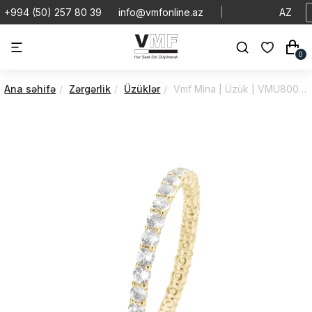
+994 (50) 257 80 39
info@vmfonline.az
|
AZ
0
Ana səhifə
Zərgərlik
Üzüklər
Vmf Mina | Üzük | VMU800-4.3.B/55