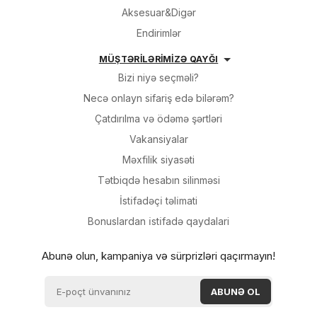
Aksesuar&Digər
Endirimlər
MÜŞTƏRİLƏRİMİZƏ QAYĞI
Bizi niyə seçməli?
Necə onlayn sifariş edə bilərəm?
Çatdırılma və ödəmə şərtləri
Vakansiyalar
Məxfilik siyasəti
Tətbiqdə hesabın silinməsi
İsti̇fadəçi̇ təli̇mati
Bonuslardan i̇sti̇fadə qaydalari
Abunə olun, kampaniya və sürprizləri qaçırmayın!