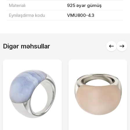
Materialı
925 əyar gümüş
Endirim
0 ₼
Eyniləşdirmə kodu
VMU800-4.3
Çatdırılma
0 ₼
Yekun məbləğ
OK
Digər məhsullar
0 ₼
Sifarişi rəsmiləşdir
Alış-verişə davam et