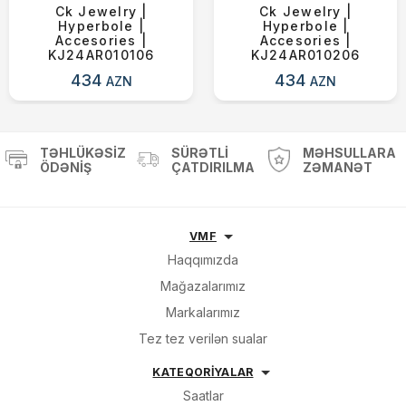
Ck Jewelry |
Ck Jewelry |
Hyperbole |
Hyperbole |
Accesories |
Accesories |
KJ24AR010106
KJ24AR010206
434
434
AZN
AZN
TƏHLÜKƏSIZ
SÜRƏTLI
MƏHSULLARA
ÖDƏNIŞ
ÇATDIRILMA
ZƏMANƏT
VMF
Haqqımızda
Mağazalarımız
Markalarımız
Tez tez verilən sualar
KATEQORİYALAR
Saatlar