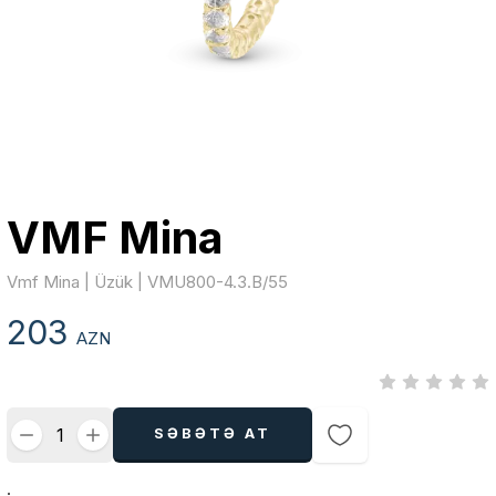
VMF Mina
Vmf Mina | Üzük | VMU800-4.3.B/55
203
AZN
SƏBƏTƏ AT
.