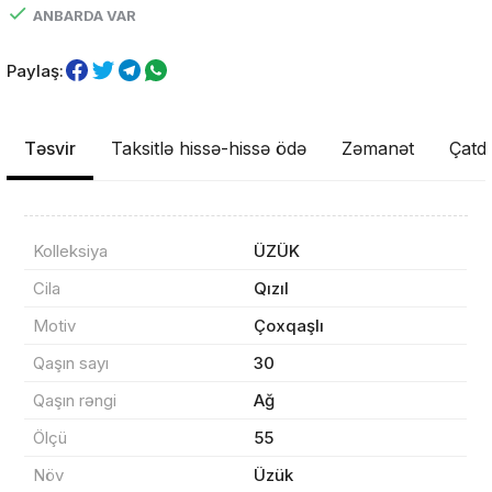
ANBARDA VAR
Paylaş:
Təsvir
Taksitlə hissə-hissə ödə
Zəmanət
Çatdı
Kolleksiya
ÜZÜK
Cila
Qızıl
Məhsul(lar) səbətə əlavə edildi
Motiv
Çoxqaşlı
Qaşın sayı
30
Qaşın rəngi
Ağ
Sifarişin detalları
Ölçü
55
Növ
Üzük
0 ₼
Məhsul toplam
(0)