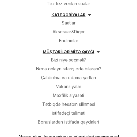
Tez tez verilən sualar
KATEQORİYALAR
Saatlar
Aksesuar&Digər
Endirimlər
MÜŞTƏRİLƏRİMİZƏ QAYĞI
Bizi niyə seçməli?
Necə onlayn sifariş edə bilərəm?
Çatdırılma və ödəmə şərtləri
Vakansiyalar
Məxfilik siyasəti
Tətbiqdə hesabın silinməsi
İsti̇fadəçi̇ təli̇mati
Bonuslardan i̇sti̇fadə qaydalari
Abunə olun, kampaniya və sürprizləri qaçırmayın!