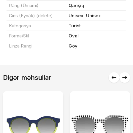
Rəng (Ümumi)
Qarışıq
0 ₼
Məhsul toplam
(0)
Cins (Eynək) (delete)
Unisex, Unisex
Endirim
0 ₼
Kateqoriya
Turist
Forma/Stil
Oval
Çatdırılma
0 ₼
Linza Rəngi
Göy
Yekun məbləğ
OK
0 ₼
Digər məhsullar
Sifarişi rəsmiləşdir
Alış-verişə davam et