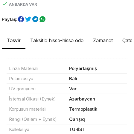
ANBARDA VAR
Paylaş:
Təsvir
Taksitlə hissə-hissə ödə
Zəmanət
Çatdı
Linza Materialı
Polyarlaşmış
Polarizasiya
Bəli
UV qoruyucu
Var
Məhsul(lar) səbətə əlavə edildi
İstehsal Ölkəsi (Eynək)
Azərbaycan
Korpusun materialı
Termoplastik
Rəngi (Qələm + Eynək)
Qarışıq
Sifarişin detalları
Kolleksiya
TURİST