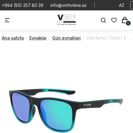
+994 (50) 257 80 39
info@vmfonline.az
|
AZ
0
Ana səhifə
Eynəklər
Gün eynəkləri
Vmf Ayna | Turi̇st | VA7T50PO023