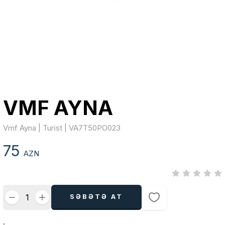
VMF AYNA
Vmf Ayna | Turi̇st | VA7T50PO023
75
AZN
SƏBƏTƏ AT
.