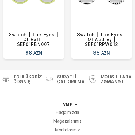
Swatch | The Eyes |
Swatch | The Eyes |
Of Ralf |
Of Audrey |
SEF01RBN007
SEF01RPW012
98
98
AZN
AZN
TƏHLÜKƏSIZ
SÜRƏTLI
MƏHSULLARA
ÖDƏNIŞ
ÇATDIRILMA
ZƏMANƏT
VMF
Haqqımızda
Mağazalarımız
Markalarımız