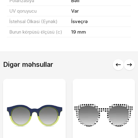
Polarizasiya
Bəli
0 ₼
Məhsul toplam
(0)
UV qoruyucu
Var
Endirim
0 ₼
İstehsal Ölkəsi (Eynək)
İsveçrə
Çatdırılma
0 ₼
Burun körpüsü ölçüsü (c)
19 mm
Yekun məbləğ
OK
0 ₼
Digər məhsullar
Sifarişi rəsmiləşdir
Alış-verişə davam et