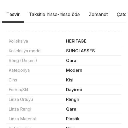
Təsvir
Taksitlə hissə-hissə ödə
Zəmanət
Çatdı
Kolleksiya
HERITAGE
Kolleksiya model
SUNGLASSES
Rəng (Ümumi)
Qara
Kateqoriya
Modern
Cins
Kişi
Məhsul(lar) səbətə əlavə edildi
Forma/Stil
Dəyirmi
Linza Örtüyü
Rəngli
Linza Rəngi
Qara
Sifarişin detalları
Linza Materialı
Plastik