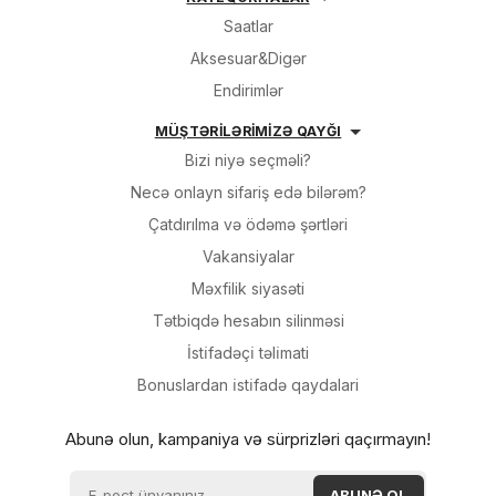
Saatlar
Aksesuar&Digər
Endirimlər
MÜŞTƏRİLƏRİMİZƏ QAYĞI
Bizi niyə seçməli?
Necə onlayn sifariş edə bilərəm?
Çatdırılma və ödəmə şərtləri
Vakansiyalar
Məxfilik siyasəti
Tətbiqdə hesabın silinməsi
İsti̇fadəçi̇ təli̇mati
Bonuslardan i̇sti̇fadə qaydalari
Abunə olun, kampaniya və sürprizləri qaçırmayın!