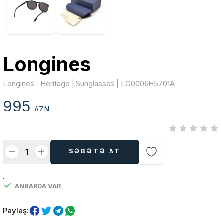
Longines
Longines | Heritage | Sunglasses | LG0006H5701A
995
AZN
SƏBƏTƏ AT
.
ANBARDA VAR
Paylaş: