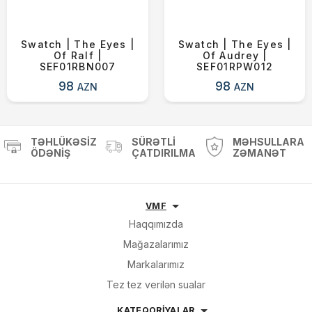
Swatch | The Eyes |
Swatch | The Eyes |
Of Ralf |
Of Audrey |
SEF01RBN007
SEF01RPW012
98
98
AZN
AZN
TƏHLÜKƏSIZ
SÜRƏTLI
MƏHSULLARA
ÖDƏNIŞ
ÇATDIRILMA
ZƏMANƏT
VMF
Haqqımızda
Mağazalarımız
Markalarımız
Tez tez verilən sualar
KATEQORİYALAR