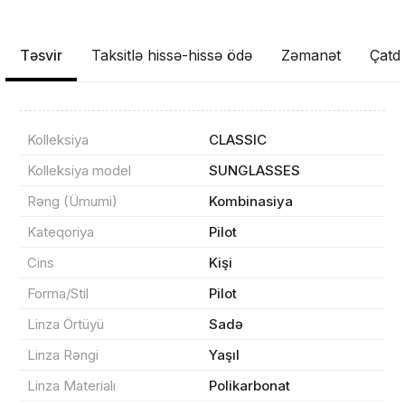
Təsvir
Taksitlə hissə-hissə ödə
Zəmanət
Çatdı
Kolleksiya
CLASSIC
Kolleksiya model
SUNGLASSES
Rəng (Ümumi)
Kombinasiya
Kateqoriya
Pilot
Cins
Kişi
Məhsul(lar) səbətə əlavə edildi
Forma/Stil
Pilot
Linza Örtüyü
Sadə
Linza Rəngi
Yaşıl
Sifarişin detalları
Linza Materialı
Polikarbonat