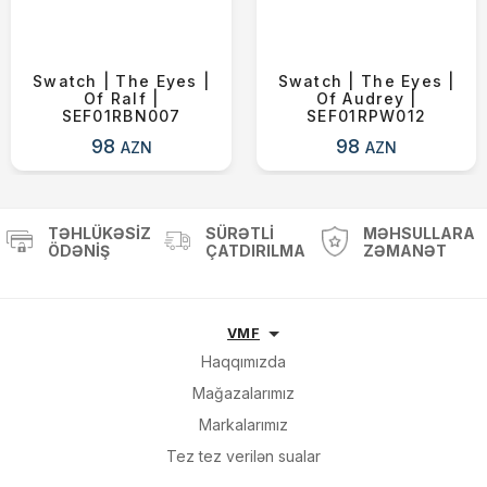
Swatch | The Eyes |
Swatch | The Eyes |
Of Ralf |
Of Audrey |
SEF01RBN007
SEF01RPW012
98
98
AZN
AZN
TƏHLÜKƏSIZ
SÜRƏTLI
MƏHSULLARA
ÖDƏNIŞ
ÇATDIRILMA
ZƏMANƏT
VMF
Haqqımızda
Mağazalarımız
Markalarımız
Tez tez verilən sualar