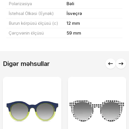
Polarizasiya
Bəli
0 ₼
Məhsul toplam
(0)
İstehsal Ölkəsi (Eynək)
İsveçrə
Endirim
0 ₼
Burun körpüsü ölçüsü (c)
12 mm
Çatdırılma
0 ₼
Çərçıvənin ölçüsü
59 mm
Yekun məbləğ
OK
0 ₼
Digər məhsullar
Sifarişi rəsmiləşdir
Alış-verişə davam et