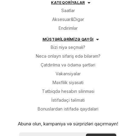
KATEQORİYALAR
Saatlar
Aksesuar&Digər
Endirimlər
MÜŞTƏRİLƏRİMİZƏ QAYĞI
Bizi niyə seçməli?
Necə onlayn sifariş edə bilərəm?
Çatdırılma və ödəmə şərtləri
Vakansiyalar
Məxfilik siyasəti
Tətbiqdə hesabın silinməsi
İsti̇fadəçi̇ təli̇mati
Bonuslardan i̇sti̇fadə qaydalari
Abunə olun, kampaniya və sürprizləri qaçırmayın!