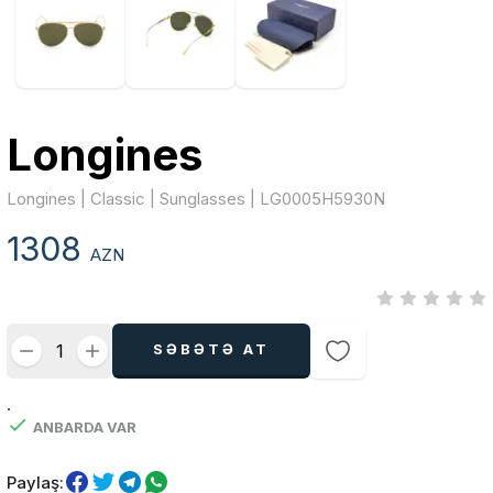
Longines
Longines | Classic | Sunglasses | LG0005H5930N
1308
AZN
SƏBƏTƏ AT
.
ANBARDA VAR
Paylaş: