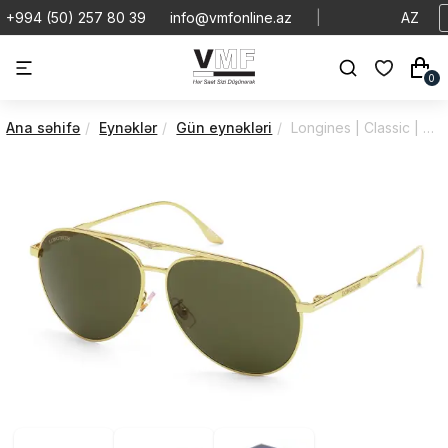
+994 (50) 257 80 39
info@vmfonline.az
|
AZ
0
Ana səhifə
Eynəklər
Gün eynəkləri
Longines | Classic | Sunglasses | LG0005H5930N