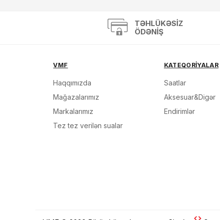
TƏHLÜKƏSIZ
ÖDƏNIŞ
VMF
KATEQORİYALAR
Haqqımızda
Saatlar
Mağazalarımız
Aksesuar&Digər
Markalarımız
Endirimlər
Tez tez verilən sualar