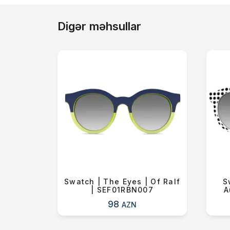
Digər məhsullar
age |
Swatch | The Eyes | Of Ralf
S
|
| SEF01RBN007
A
0P
98
AZN