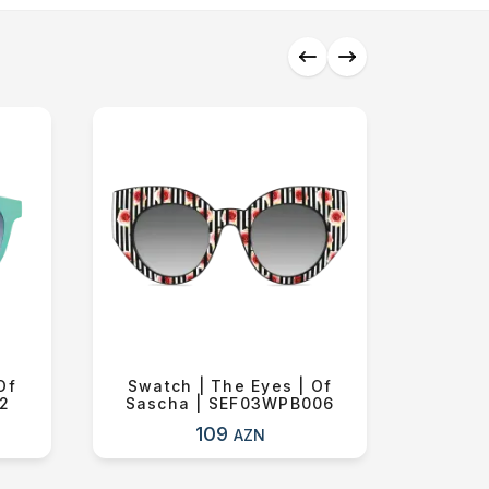
Of
Swatch | The Eyes | Of
Lon
02
Sascha | SEF03WPB006
109
AZN