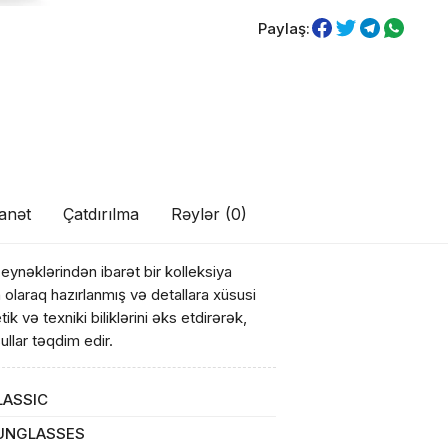
Paylaş:
anət
Çatdırılma
Rəylər (0)
eynəklərindən ibarət bir kolleksiya
olaraq hazırlanmış və detallara xüsusi
ik və texniki biliklərini əks etdirərək,
ullar təqdim edir.
LASSIC
ul(lar) səbətə əlavə edildi
UNGLASSES