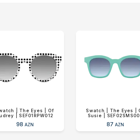
Alış-verişə davam et
watch | The Eyes | Of
Swatch | The Eyes | 
udrey | SEF01RPW012
Susie | SEF02SMS0
98
87
AZN
AZN