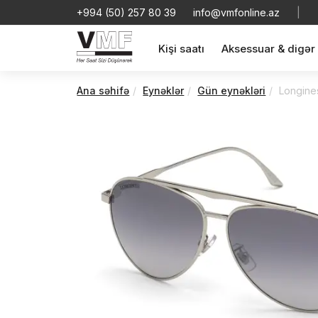
+994 (50) 257 80 39
info@vmfonline.az
|
Kişi saatı
Aksessuar & digər
Ana səhifə
Eynəklər
Gün eynəkləri
Longine