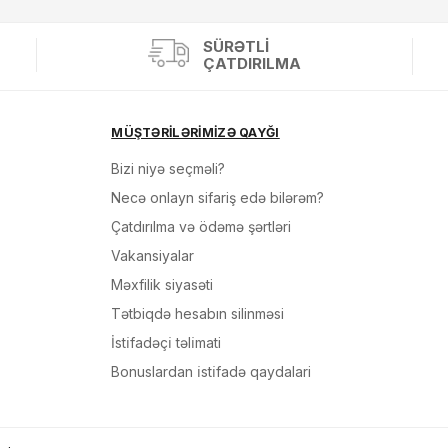
SÜRƏTLI
ÇATDIRILMA
MÜŞTƏRİLƏRİMİZƏ QAYĞI
Bizi niyə seçməli?
Necə onlayn sifariş edə bilərəm?
Çatdırılma və ödəmə şərtləri
Vakansiyalar
Məxfilik siyasəti
Tətbiqdə hesabın silinməsi
İsti̇fadəçi̇ təli̇mati
Bonuslardan i̇sti̇fadə qaydalari