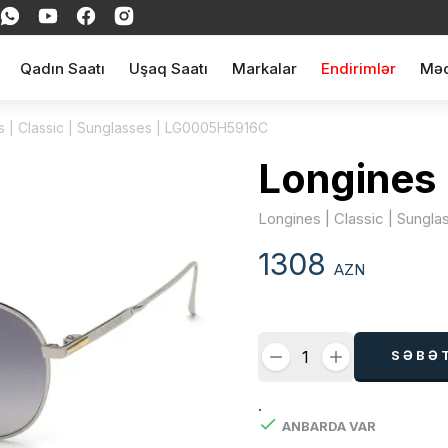
Qadın Saatı
Uşaq Saatı
Markalar
Endirimlər
Məq
s | Classic | Sunglasses | LG0005H5916C
Longines
Longines | Classic | Sung
1308
AZN
SƏBƏ
.
ANBARDA VAR