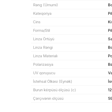
Rəng (Ümumi)
B
Kateqoriya
Pi
Cins
Ki
Sif
Forma/Stil
Pi
Linza Örtüyü
S
Məh
Linza Rəngi
B
End
Linza Materialı
Po
Çat
Polarizasiya
Bə
UV qoruyucu
V
İstehsal Ölkəsi (Eynək)
İs
Yeku
Burun körpüsü ölçüsü (c)
1
Çərçıvənin ölçüsü
5