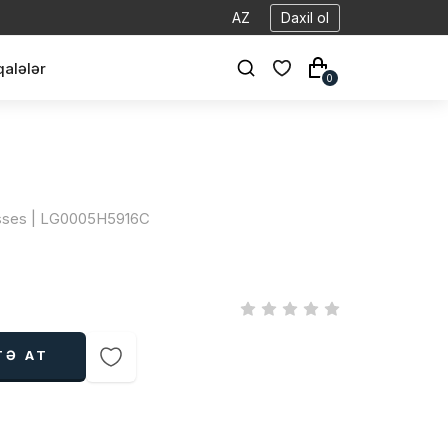
AZ
Daxil ol
alələr
0
lasses | LG0005H5916C
TƏ AT