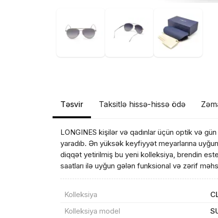
Təsvir
Taksitlə hissə-hissə ödə
Zəm
LONGINES kişilər və qadınlar üçün optik və gün 
yaradıb. Ən yüksək keyfiyyət meyarlarına uyğun 
diqqət yetirilmiş bu yeni kolleksiya, brendin estet
saatları ilə uyğun gələn funksional və zərif məhs
Kolleksiya
C
Məhs
Kolleksiya model
S