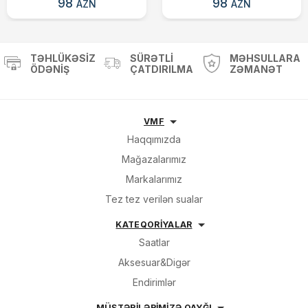
98
98
AZN
AZN
TƏHLÜKƏSIZ
SÜRƏTLI
MƏHSULLARA
ÖDƏNIŞ
ÇATDIRILMA
ZƏMANƏT
VMF
Haqqımızda
Mağazalarımız
Markalarımız
Tez tez verilən sualar
KATEQORİYALAR
Saatlar
Aksesuar&Digər
Endirimlər
MÜŞTƏRİLƏRİMİZƏ QAYĞI