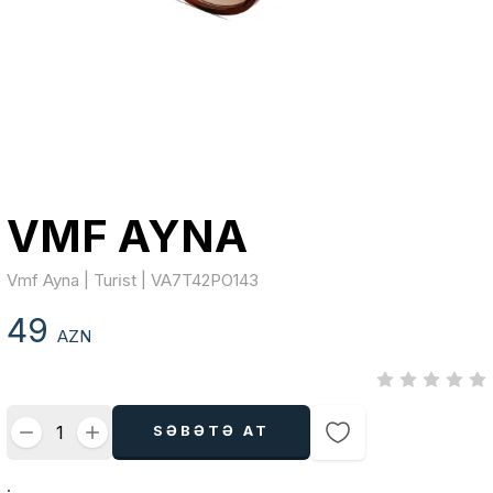
VMF AYNA
Vmf Ayna | Turi̇st | VA7T42PO143
49
AZN
SƏBƏTƏ AT
.