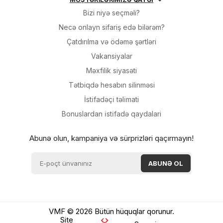
Bizi niyə seçməli?
Necə onlayn sifariş edə bilərəm?
Çatdırılma və ödəmə şərtləri
Vakansiyalar
Məxfilik siyasəti
Tətbiqdə hesabın silinməsi
İsti̇fadəçi̇ təli̇mati
Bonuslardan i̇sti̇fadə qaydalari
Abunə olun, kampaniya və sürprizləri qaçırmayın!
VMF © 2026 Bütün hüquqlar qorunur.
Site