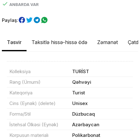
ANBARDA VAR
Paylaş:
Təsvir
Taksitlə hissə-hissə ödə
Zəmanət
Çatdı
Kolleksiya
TURİST
Məhsul(lar) səbətə əlavə edildi
Rəng (Ümumi)
Qəhvəyi
Kateqoriya
Turist
Cins (Eynək) (delete)
Unisex
Sifarişin detalları
Forma/Stil
Düzbucaq
İstehsal Ölkəsi (Eynək)
Azərbaycan
0 ₼
Məhsul toplam
(0)
Korpusun materialı
Polikarbonat
Endirim
0 ₼