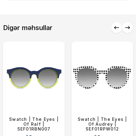
Çatdırılma
0 ₼
Digər məhsullar
Yekun məbləğ
OK
0 ₼
Sifarişi rəsmiləşdir
Alış-verişə davam et
Swatch | The Eyes |
Swatch | The Eyes |
Of Ralf |
Of Audrey |
SEF01RBN007
SEF01RPW012