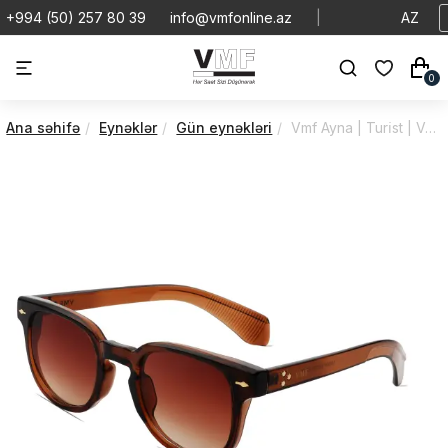
+994 (50) 257 80 39
info@vmfonline.az
|
AZ
0
Ana səhifə
Eynəklər
Gün eynəkləri
Vmf Ayna | Turi̇st | VA7T42PO143