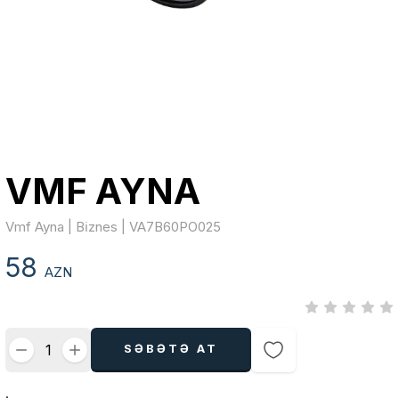
VMF AYNA
Vmf Ayna | Bi̇znes | VA7B60PO025
58
AZN
SƏBƏTƏ AT
.