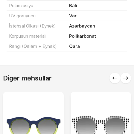
Polarizasiya
Bəli
0 ₼
Məhsul toplam
(0)
UV qoruyucu
Var
Endirim
0 ₼
İstehsal Ölkəsi (Eynək)
Azərbaycan
Korpusun materialı
Polikarbonat
Çatdırılma
0 ₼
Rəngi (Qələm + Eynək)
Qara
Yekun məbləğ
OK
0 ₼
Digər məhsullar
Sifarişi rəsmiləşdir
Alış-verişə davam et