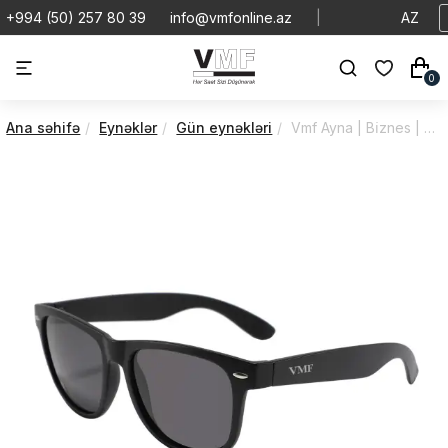
+994 (50) 257 80 39
info@vmfonline.az
|
AZ
0
Ana səhifə
Eynəklər
Gün eynəkləri
Vmf Ayna | Bi̇znes | VA7B60PO025