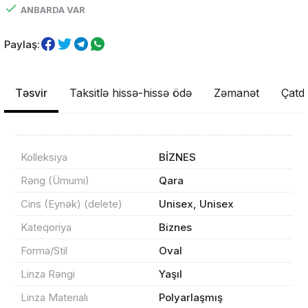
ANBARDA VAR
Paylaş:
Təsvir
Taksitlə hissə-hissə ödə
Zəmanət
Çatdı
Kolleksiya
BİZNES
Rəng (Ümumi)
Qara
Cins (Eynək) (delete)
Unisex, Unisex
Məhsul(lar) səbətə əlavə edildi
Kateqoriya
Biznes
Forma/Stil
Oval
Linza Rəngi
Yaşıl
Sifarişin detalları
Linza Materialı
Polyarlaşmış