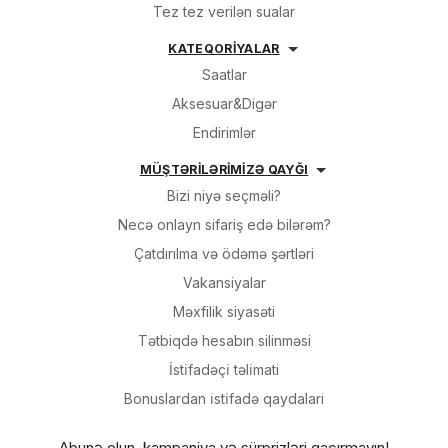
Tez tez verilən sualar
KATEQORİYALAR
Saatlar
Aksesuar&Digər
Endirimlər
MÜŞTƏRİLƏRİMİZƏ QAYĞI
Bizi niyə seçməli?
Necə onlayn sifariş edə bilərəm?
Çatdırılma və ödəmə şərtləri
Vakansiyalar
Məxfilik siyasəti
Tətbiqdə hesabın silinməsi
İsti̇fadəçi̇ təli̇mati
Bonuslardan i̇sti̇fadə qaydalari
Abunə olun, kampaniya və sürprizləri qaçırmayın!