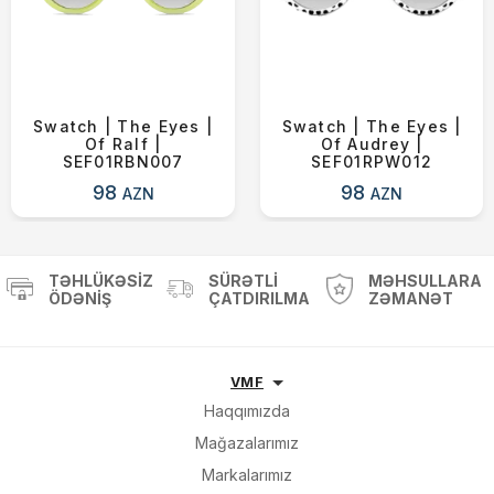
Swatch | The Eyes |
Swatch | The Eyes |
Of Ralf |
Of Audrey |
SEF01RBN007
SEF01RPW012
98
98
AZN
AZN
TƏHLÜKƏSIZ
SÜRƏTLI
MƏHSULLARA
ÖDƏNIŞ
ÇATDIRILMA
ZƏMANƏT
VMF
Haqqımızda
Mağazalarımız
Markalarımız