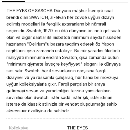
THE EYES OF SASCHA Dünyaca məşhur İsveçrə saat
brendi olan SWATCH, al-əlvan hər zövqə uyğun dizayn
edilmiş modelləri ilə fərqlilik axtaranların bir nömrəli
seçimidir. Swatch, 1979-cu ildə dünyanın ən incə qol saatı
olan və digər saatlar ilə nisbətdə minimum sayda hissədən
hazırlanan "Delirium"u bazara təqdim edərək öz Yapon
rəqiblərini qısa zamanda üstələyir. Bu cür yaradıcı fikirlərlə
maliyyəti minimuma endirən Swatch, qısa zamanda bütün
"minimum qiymətə İsveçrə keyfiyyəti" sloganı ilə dünyaya
səs salır. Swatch, hər il sevənlərinin qarşısına fərqli
dizayner və ya rəssamla çalışaraq, hər hansı bir mövzuya
uyğun kolleksiyalarla çıxır. Fərqli parçaları bir araya
gətirməyi sevən və yaradıcılığını tərzinə yansıdanların
sevimlisi olan Swatch, istər sadə, istər şık, istər idman
Məhsul(lar) səbətə əlavə edildi
istərsə də klassik stilinizlə bir vəhdət oluşdurmağa sahib
aksessuar özəlliyinə də sahibdir.
Kolleksiya
THE EYES
Sifarişin detalları