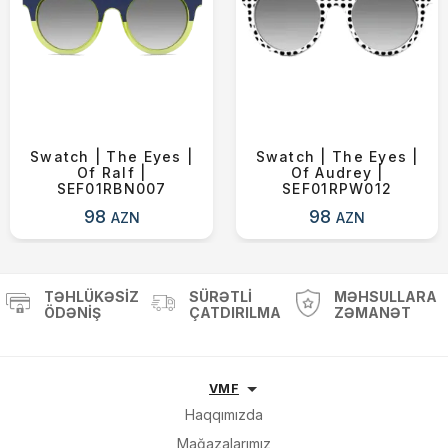
Swatch | The Eyes |
Swatch | The Eyes |
Of Ralf |
Of Audrey |
SEF01RBN007
SEF01RPW012
98
98
AZN
AZN
TƏHLÜKƏSIZ
SÜRƏTLI
MƏHSULLARA
ÖDƏNIŞ
ÇATDIRILMA
ZƏMANƏT
VMF
Haqqımızda
Mağazalarımız