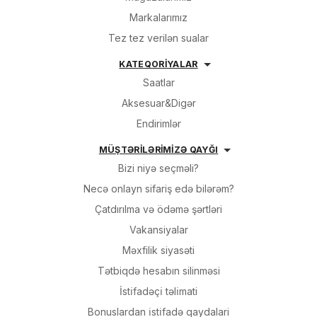
Markalarımız
Tez tez verilən sualar
KATEQORİYALAR
Saatlar
Aksesuar&Digər
Endirimlər
MÜŞTƏRİLƏRİMİZƏ QAYĞI
Bizi niyə seçməli?
Necə onlayn sifariş edə bilərəm?
Çatdırılma və ödəmə şərtləri
Vakansiyalar
Məxfilik siyasəti
Tətbiqdə hesabın silinməsi
İsti̇fadəçi̇ təli̇mati
Bonuslardan i̇sti̇fadə qaydalari