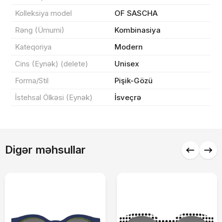
Kolleksiya model
OF SASCHA
0 ₼
Rəng (Ümumi)
Kombinasiya
Məhsul toplam
(0)
Kateqoriya
Modern
Endirim
0 ₼
Cins (Eynək) (delete)
Unisex
Çatdırılma
0 ₼
Forma/Stil
Pişik-Gözü
İstehsal Ölkəsi (Eynək)
İsveçrə
Yekun məbləğ
OK
0 ₼
Sifarişi rəsmiləşdir
Digər məhsullar
Alış-verişə davam et