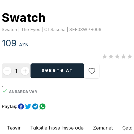
Swatch
Swatch | The Eyes | Of Sascha | SEF03WPB006
109
AZN
SƏBƏTƏ AT
.
ANBARDA VAR
Paylaş:
Təsvir
Taksitlə hissə-hissə ödə
Zəmanət
Çatdı