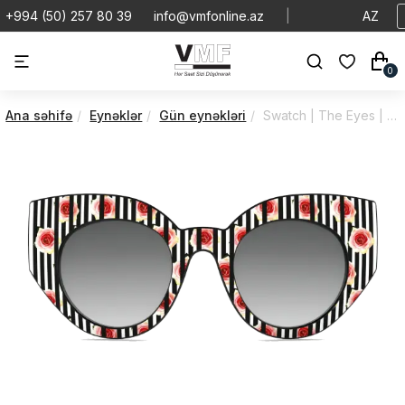
+994 (50) 257 80 39
info@vmfonline.az
|
AZ
0
Ana səhifə
Eynəklər
Gün eynəkləri
Swatch | The Eyes | Of Sascha | SEF03WPB006