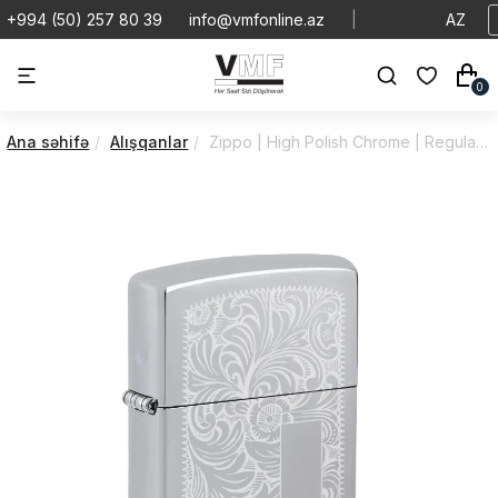
+994 (50) 257 80 39
info@vmfonline.az
|
AZ
0
Ana səhifə
Alışqanlar
Zippo | High Polish Chrome | Regular Venetian | 352