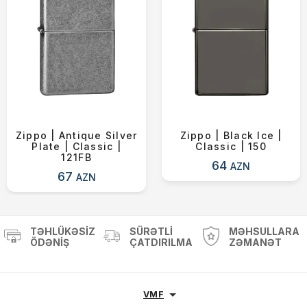
Zippo | Antique Silver
Zippo | Black Ice |
Plate | Classic |
Classic | 150
121FB
64
AZN
67
AZN
TƏHLÜKƏSIZ
SÜRƏTLI
MƏHSULLARA
ÖDƏNIŞ
ÇATDIRILMA
ZƏMANƏT
VMF