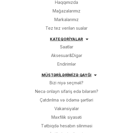
Haqqımızda
Mağazalarımız
Markalarımız
Tez tez verilən sualar
KATEQORİYALAR
Saatlar
Aksesuar&Digər
Endirimlər
MÜŞTƏRİLƏRİMİZƏ QAYĞI
Bizi niyə seçməli?
Necə onlayn sifariş edə bilərəm?
Çatdırılma və ödəmə şərtləri
Vakansiyalar
Məxfilik siyasəti
Tətbiqdə hesabın silinməsi