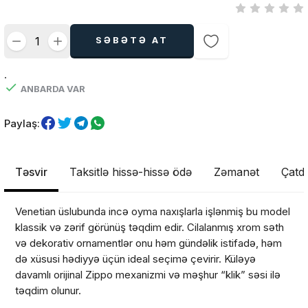
SƏBƏTƏ AT
.
ANBARDA VAR
Paylaş:
Təsvir
Taksitlə hissə-hissə ödə
Zəmanət
Çatdı
Venetian üslubunda incə oyma naxışlarla işlənmiş bu model
klassik və zərif görünüş təqdim edir. Cilalanmış xrom səth
və dekorativ ornamentlər onu həm gündəlik istifadə, həm
Məhsul(lar) səbətə əlavə edildi
də xüsusi hədiyyə üçün ideal seçimə çevirir. Küləyə
davamlı orijinal Zippo mexanizmi və məşhur “klik” səsi ilə
təqdim olunur.