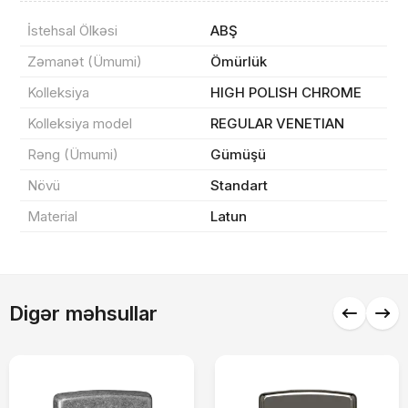
Sifarişin detalları
İstehsal Ölkəsi
ABŞ
Zəmanət (Ümumi)
Ömürlük
0 ₼
Məhsul toplam
(0)
Kolleksiya
HIGH POLISH CHROME
Endirim
0 ₼
Kolleksiya model
REGULAR VENETIAN
Çatdırılma
0 ₼
Rəng (Ümumi)
Gümüşü
Növü
Standart
Material
Latun
Yekun məbləğ
OK
0 ₼
Sifarişi rəsmiləşdir
Digər məhsullar
Alış-verişə davam et