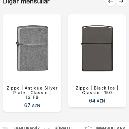
Digər məhsullar
Yekun məbləğ
OK
0 ₼
Sifarişi rəsmiləşdir
Alış-verişə davam et
Zippo | Antique Silver
Zippo | Black Ice |
Plate | Classic |
Classic | 150
121FB
64
AZN
67
AZN
TƏHLÜKƏSIZ
SÜRƏTLI
MƏHSULLARA