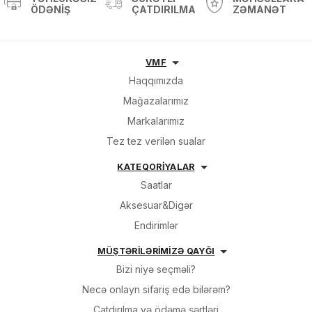
ÖDƏNIŞ
ÇATDIRILMA
ZƏMANƏT
VMF
Haqqımızda
Mağazalarımız
Markalarımız
Tez tez verilən sualar
KATEQORİYALAR
Saatlar
Aksesuar&Digər
Endirimlər
MÜŞTƏRİLƏRİMİZƏ QAYĞI
Bizi niyə seçməli?
Necə onlayn sifariş edə bilərəm?
Çatdırılma və ödəmə şərtləri