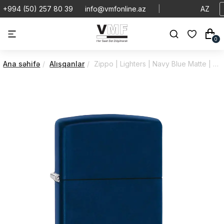
+994 (50) 257 80 39
info@vmfonline.az
|
AZ
0
Ana səhifə
Alışqanlar
Zippo | Lighters | Navy Blue Matte | 1639