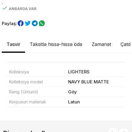
.
ANBARDA VAR
Paylaş:
Təsvir
Taksitlə hissə-hissə ödə
Zəmanət
Çatdı
Məhsul(lar) səbətə əlavə edildi
Kolleksiya
LIGHTERS
Kolleksiya model
NAVY BLUE MATTE
Sifarişin detalları
Rəng (Ümumi)
Göy
Korpusun materialı
Latun
0 ₼
Məhsul toplam
(0)
Endirim
0 ₼
Çatdırılma
0 ₼