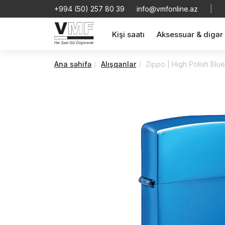
+994 (50) 257 80 39
info@vmfonline.az
|
Kişi saatı
Aksessuar & digər
Ana səhifə
Alışqanlar
Zippo | High Polish Blu