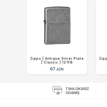
 Blue |
Zippo | Antique Silver Plate
Zipp
6ZL
| Classic | 121FB
67
AZN
TƏHLÜKƏSIZ
ÖDƏNIŞ