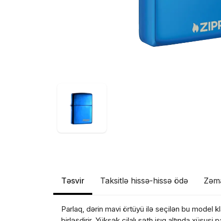
Təsvir
Taksitlə hissə-hissə ödə
Zəm
Məhs
Parlaq, dərin mavi örtüyü ilə seçilən bu model kl
birləşdirir. Yüksək cilalı səth işıq altında xüsusi