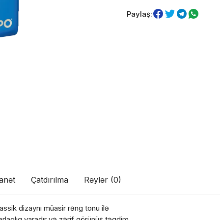
Paylaş:
anət
Çatdırılma
Rəylər (0)
ul(lar) səbətə əlavə edildi
assik dizaynı müasir rəng tonu ilə
 parlaqlıq yaradır və zərif görünüş təqdim