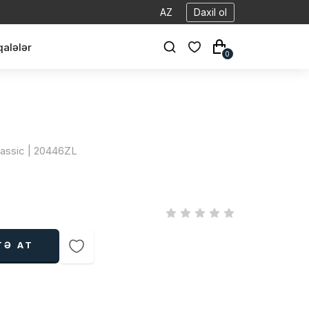
AZ
Daxil ol
alələr
0
Classic | 20446ZL
TƏ AT