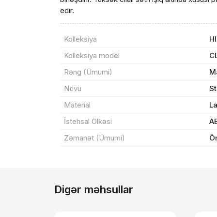
edir.
Sif
Kolleksiya
H
Məh
Kolleksiya model
C
Rəng (Ümumi)
M
End
Növü
S
Çat
Material
L
İstehsal Ölkəsi
A
Yeku
Zəmanət (Ümumi)
Ö
Digər məhsullar