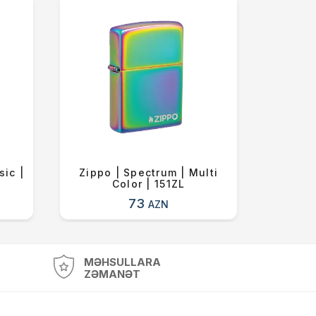
sic |
Zippo | Spectrum | Multi
Zipp
Color | 151ZL
73
AZN
MƏHSULLARA
ZƏMANƏT