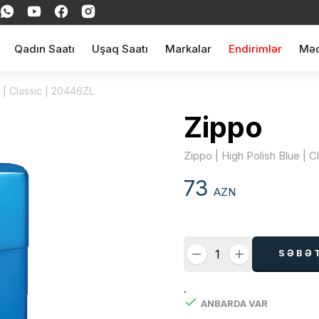
Qadın Saatı
Uşaq Saatı
Markalar
Endirimlər
Məq
e | Classic | 20446ZL
Zippo
Zippo | High Polish Blue | 
73
AZN
SƏBƏ
.
ANBARDA VAR