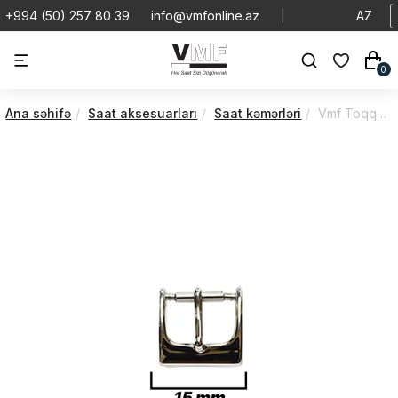
+994 (50) 257 80 39
info@vmfonline.az
|
AZ
0
Ana səhifə
Saat aksesuarları
Saat kəmərləri
Vmf Toqqa | VTB640K0S/21