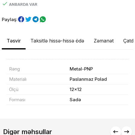
ANBARDA VAR
Paylaş:
Təsvir
Taksitlə hissə-hissə ödə
Zəmanət
Çatdı
Məhsul(lar) səbətə əlavə edildi
Rəng
Metal-PNP
Materialı
Paslanmaz Polad
Sifarişin detalları
Ölçü
12x12
Forması
Sadə
0 ₼
Məhsul toplam
(0)
Endirim
0 ₼
Digər məhsullar
Çatdırılma
0 ₼