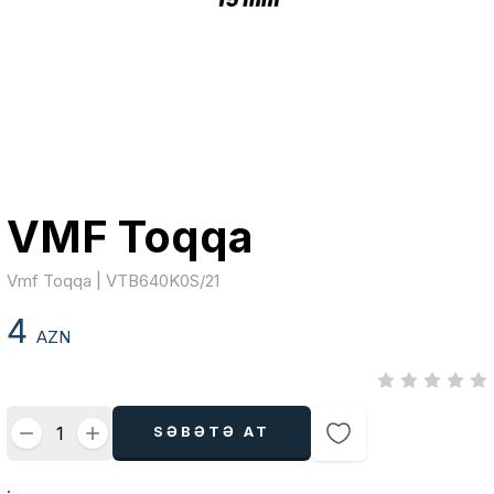
VMF Toqqa
Vmf Toqqa | VTB640K0S/21
4
AZN
SƏBƏTƏ AT
.