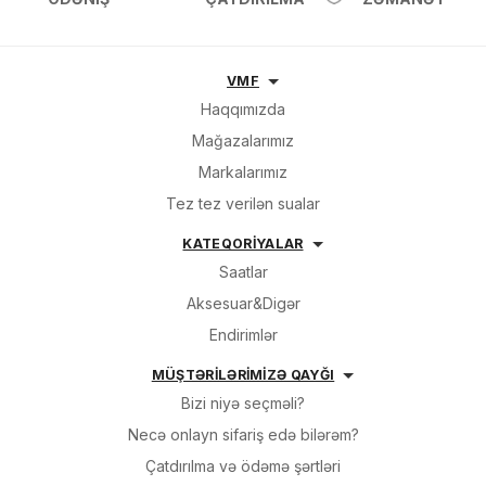
VMF
Haqqımızda
Mağazalarımız
Markalarımız
Tez tez verilən sualar
KATEQORİYALAR
Saatlar
Aksesuar&Digər
Endirimlər
MÜŞTƏRİLƏRİMİZƏ QAYĞI
Bizi niyə seçməli?
Necə onlayn sifariş edə bilərəm?
Çatdırılma və ödəmə şərtləri