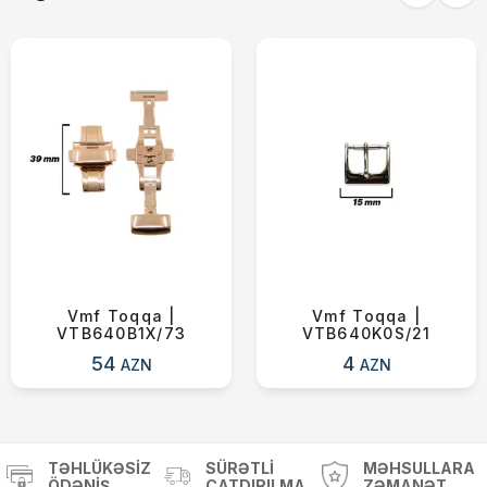
Yekun məbləğ
OK
0 ₼
Sifarişi rəsmiləşdir
Alış-verişə davam et
Vmf Toqqa |
Vmf Toqqa |
VTB640B1X/73
VTB640K0S/21
54
4
AZN
AZN
TƏHLÜKƏSIZ
SÜRƏTLI
MƏHSULLARA
ÖDƏNIŞ
ÇATDIRILMA
ZƏMANƏT