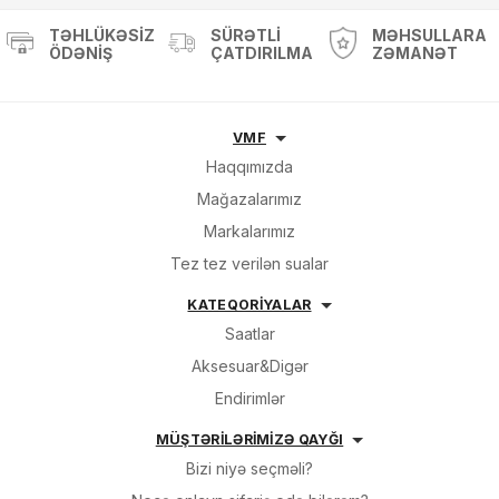
TƏHLÜKƏSIZ
SÜRƏTLI
MƏHSULLARA
ÖDƏNIŞ
ÇATDIRILMA
ZƏMANƏT
VMF
Haqqımızda
Mağazalarımız
Markalarımız
Tez tez verilən sualar
KATEQORİYALAR
Saatlar
Aksesuar&Digər
Endirimlər
MÜŞTƏRİLƏRİMİZƏ QAYĞI
Bizi niyə seçməli?