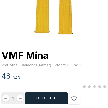
VMF Mina
Vmf Mina | Di̇amonds(Kəmər) | VMKYELLOW-19
48
AZN
SƏBƏTƏ AT