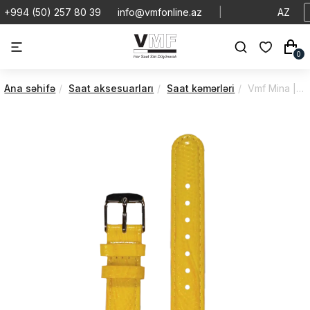
+994 (50) 257 80 39
info@vmfonline.az
|
AZ
0
Ana səhifə
Saat aksesuarları
Saat kəmərləri
Vmf Mina | Di̇amonds(Kəmər) | VMKYELLOW-19