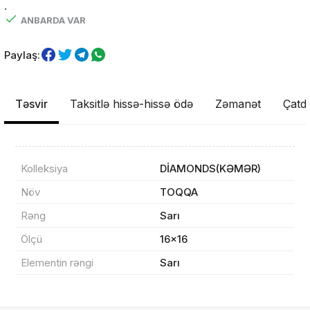
.
ANBARDA VAR
Paylaş:
Təsvir
Taksitlə hissə-hissə ödə
Zəmanət
Çatdı
Məhsul(lar) səbətə əlavə edildi
Kolleksiya
DİAMONDS(KƏMƏR)
Növ
TOQQA
Sifarişin detalları
Rəng
Sarı
Ölçü
16x16
0 ₼
Məhsul toplam
(0)
Elementin rəngi
Sarı
Endirim
0 ₼