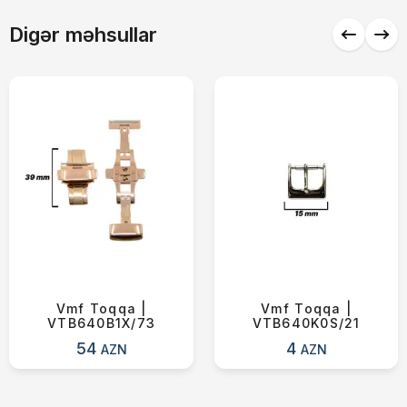
Çatdırılma
0 ₼
Digər məhsullar
Yekun məbləğ
OK
0 ₼
Sifarişi rəsmiləşdir
Alış-verişə davam et
Vmf Toqqa |
Vmf Toqqa |
VTB640B1X/73
VTB640K0S/21
54
4
AZN
AZN