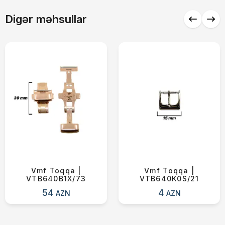
Çatdırılma
0 ₼
Digər məhsullar
Yekun məbləğ
OK
0 ₼
Sifarişi rəsmiləşdir
Alış-verişə davam et
Vmf Toqqa |
Vmf Toqqa |
VTB640B1X/73
VTB640K0S/21
54
4
AZN
AZN