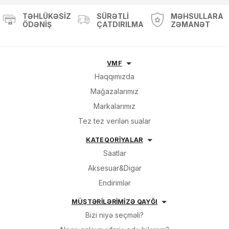
TƏHLÜKƏSIZ
SÜRƏTLI
MƏHSULLARA
ÖDƏNIŞ
ÇATDIRILMA
ZƏMANƏT
VMF
Haqqımızda
Mağazalarımız
Markalarımız
Tez tez verilən sualar
KATEQORİYALAR
Saatlar
Aksesuar&Digər
Endirimlər
MÜŞTƏRİLƏRİMİZƏ QAYĞI
Bizi niyə seçməli?