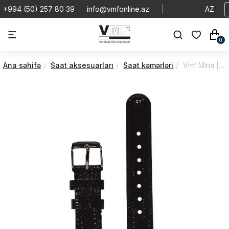
+994 (50) 257 80 39
info@vmfonline.az
|
AZ
0
Ana səhifə
Saat aksesuarları
Saat kəmərləri
Vmf Mina | Di̇amonds(Kəmər) | VMKNERO-1