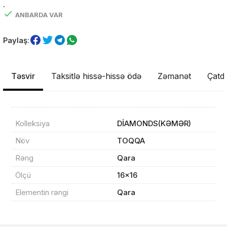
.
ANBARDA VAR
Paylaş:
Təsvir
Taksitlə hissə-hissə ödə
Zəmanət
Çatdı
Məhsul(lar) səbətə əlavə edildi
Kolleksiya
DİAMONDS(KƏMƏR)
Növ
TOQQA
Sifarişin detalları
Rəng
Qara
Ölçü
16x16
0 ₼
Məhsul toplam
(0)
Elementin rəngi
Qara
Endirim
0 ₼