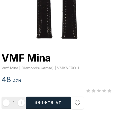
VMF Mina
Vmf Mina | Di̇amonds(Kəmər) | VMKNERO-1
48
AZN
SƏBƏTƏ AT