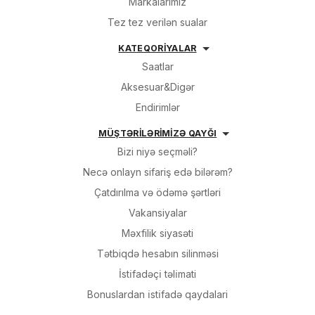
Markalarımız
Tez tez verilən sualar
KATEQORİYALAR
Saatlar
Aksesuar&Digər
Endirimlər
MÜŞTƏRİLƏRİMİZƏ QAYĞI
Bizi niyə seçməli?
Necə onlayn sifariş edə bilərəm?
Çatdırılma və ödəmə şərtləri
Vakansiyalar
Məxfilik siyasəti
Tətbiqdə hesabın silinməsi
İsti̇fadəçi̇ təli̇mati
Bonuslardan i̇sti̇fadə qaydalari