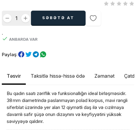
SƏBƏTƏ AT
.
ANBARDA VAR
Paylaş:
Təsvir
Taksitlə hissə-hissə ödə
Zəmanət
Çatdı
Bu qadın saatı zəriflik və funksionallığın ideal birləşməsidir.
38 mm diametrində paslanmayan polad korpus, mavi rəngli
siferblat üzərində yer alan 12 qiymətli daş ilə və cızılmaya
davamlı safir şüşə onun dizaynını və keyfiyyətini yüksək
səviyyəyə qaldırır.