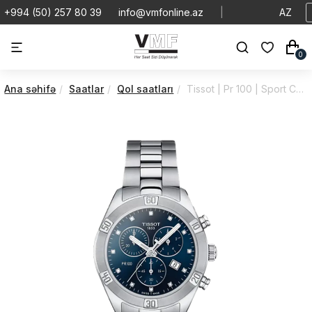
+994 (50) 257 80 39
info@vmfonline.az
|
AZ
0
Ana səhifə
Saatlar
Qol saatları
Tissot | Pr 100 | Sport Chic | T1019171104600