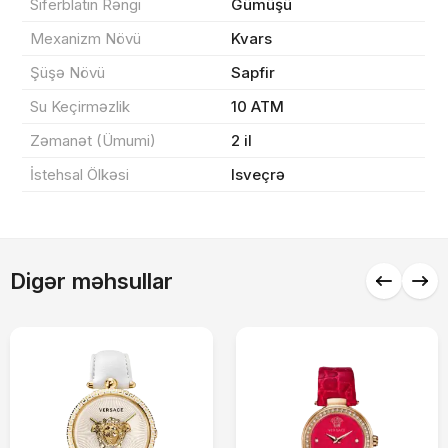
Siferblatın Rəngi
Gümüşü
Mexanizm Növü
Kvars
Sifarişi rəsmiləşdir
Şüşə Növü
Sapfir
Su Keçirməzlik
10 ATM
Alış-verişə davam et
Zəmanət (Ümumi)
2 il
İstehsal Ölkəsi
Isveçrə
Digər məhsullar