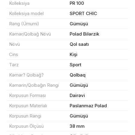
Kolleksiya
PR 100
Kolleksiya model
SPORT CHIC
Rəng (Ümumi)
Gümüşü
Məhsul(lar) səbətə əlavə edildi
Kəmər/Qolbağ Növü
Polad Bilərzik
Növü
Qol saatı
Cins
Kişi
Sifarişin detalları
Tərz
Sport
Kəmər? Qolbağ?
Qolbaq
0 ₼
Məhsul toplam
(0)
Kəmərin/Qolbağın Rəngi
Gümüşü
Endirim
0 ₼
Korpusun Forması
Dairəvi
Korpusun Materialı
Paslanmaz Polad
Çatdırılma
0 ₼
Korpusun Rəngi
Gümüşü
Korpusun Ölçüsü
38 mm
Yekun məbləğ
OK
0 ₼