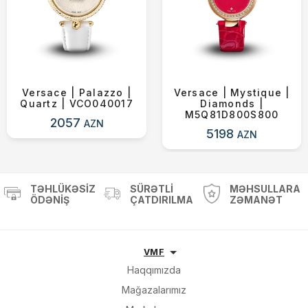
Versace | Palazzo |
Versace | Mystique |
Quartz | VCO040017
Diamonds |
M5Q81D800S800
2057
AZN
5198
AZN
TƏHLÜKƏSIZ
SÜRƏTLI
MƏHSULLARA
ÖDƏNIŞ
ÇATDIRILMA
ZƏMANƏT
VMF
Haqqımızda
Mağazalarımız