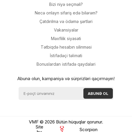
Bizi niyə seçməli?
Necə onlayn sifariş edə bilərəm?
Çatdırılma və ödəmə şərtləri
Vakansiyalar
Məxfilik siyasəti
Tətbiqdə hesabın silinməsi
İsti̇fadəçi̇ təli̇mati
Bonuslardan i̇sti̇fadə qaydalari
Abunə olun, kampaniya və sürprizləri qaçırmayın!
VMF © 2026 Bütün hüquqlar qorunur.
Site
Scorpion
by