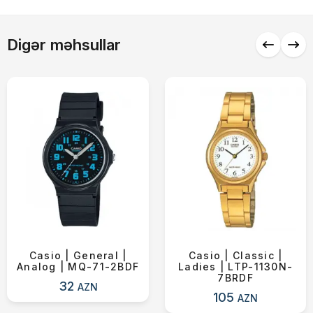
Alış-verişə davam et
Digər məhsullar
Casio | General |
Casio | Classic |
Analog | MQ-71-2BDF
Ladies | LTP-1130N-
7BRDF
32
AZN
105
AZN