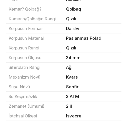
Məhsul(lar) səbətə əlavə edildi
Kəmər? Qolbağ?
Qolbaq
Kəmərin/Qolbağın Rəngi
Qızılı
Korpusun Forması
Dairəvi
Sifarişin detalları
Korpusun Materialı
Paslanmaz Polad
Korpusun Rəngi
Qızılı
0 ₼
Məhsul toplam
(0)
Korpusun Ölçüsü
34 mm
Endirim
0 ₼
Siferblatın Rəngi
Ağ
Çatdırılma
0 ₼
Mexanizm Növü
Kvars
Şüşə Növü
Sapfir
Yekun məbləğ
OK
0 ₼
Su Keçirməzlik
3 ATM
Zəmanət (Ümumi)
2 il
Sifarişi rəsmiləşdir
İstehsal Ölkəsi
Isveçrə