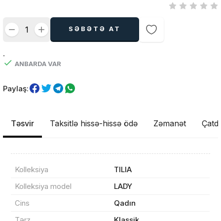
SƏBƏTƏ AT
.
ANBARDA VAR
Paylaş:
Təsvir
Taksitlə hissə-hissə ödə
Zəmanət
Çatdı
Kolleksiya
TILIA
Kolleksiya model
LADY
Cins
Qadın
Tərz
Klassik