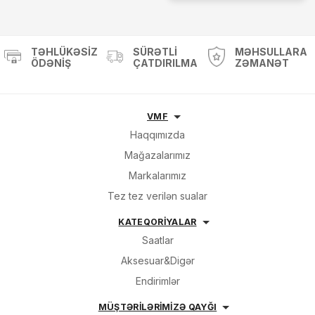
TƏHLÜKƏSIZ
SÜRƏTLI
MƏHSULLARA
ÖDƏNIŞ
ÇATDIRILMA
ZƏMANƏT
VMF
Haqqımızda
Mağazalarımız
Markalarımız
Tez tez verilən sualar
KATEQORİYALAR
Saatlar
Aksesuar&Digər
Endirimlər
MÜŞTƏRİLƏRİMİZƏ QAYĞI