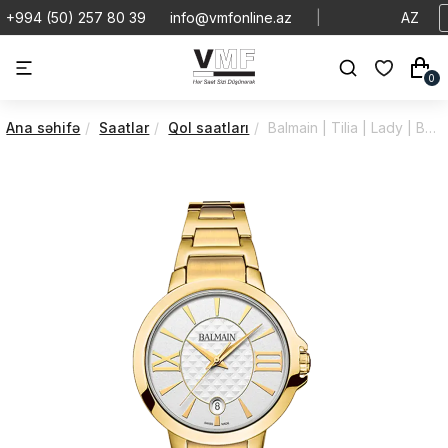
+994 (50) 257 80 39
info@vmfonline.az
|
AZ
0
Ana səhifə
Saatlar
Qol saatları
Balmain | Tilia | Lady | B45703322