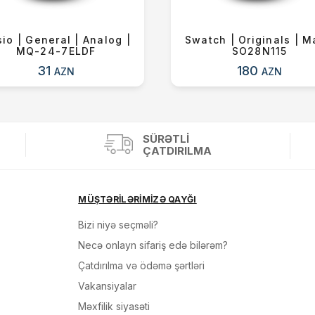
io | General | Analog |
Swatch | Originals | M
MQ-24-7ELDF
SO28N115
31
180
AZN
AZN
SÜRƏTLI
ÇATDIRILMA
MÜŞTƏRİLƏRİMİZƏ QAYĞI
Bizi niyə seçməli?
Necə onlayn sifariş edə bilərəm?
Çatdırılma və ödəmə şərtləri
Vakansiyalar
Məxfilik siyasəti