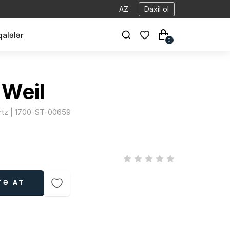
AZ
Daxil ol
alələr
0
Weil
rtz | 1700-ST-00659
TƏ AT