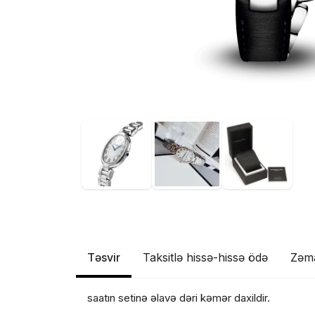
Təsvir
Taksitlə hissə-hissə ödə
Zəm
saatın setinə əlavə dəri kəmər daxildir.