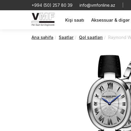
+994 (50) 257 80 39
info@vmfonline.az
|
Kişi saatı
Aksessuar & digər
Ana səhifə
Saatlar
Qol saatları
Raymond We