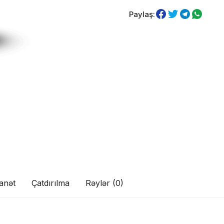
Paylaş:
anət
Çatdırılma
Rəylər (0)