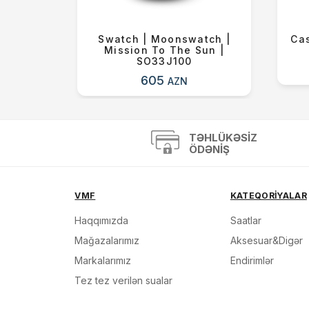
ls |
Swatch | Moonswatch |
Cas
on |
Mission To The Sun |
SO33J100
605
AZN
TƏHLÜKƏSIZ
ÖDƏNIŞ
VMF
KATEQORİYALAR
Haqqımızda
Saatlar
Mağazalarımız
Aksesuar&Digər
Markalarımız
Endirimlər
Tez tez verilən sualar