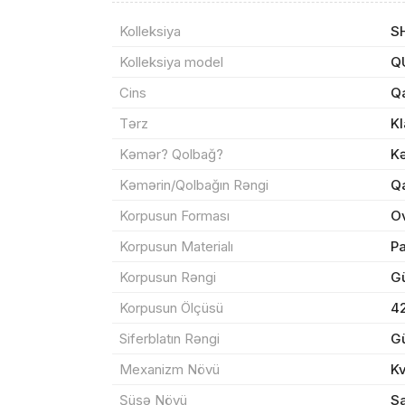
Kolleksiya
S
Məhs
Kolleksiya model
Q
Cins
Q
Tərz
Kl
Kəmər? Qolbağ?
K
Sif
Kəmərin/Qolbağın Rəngi
Q
Korpusun Forması
O
Məh
Korpusun Materialı
P
End
Korpusun Rəngi
G
Çat
Korpusun Ölçüsü
4
Siferblatın Rəngi
G
Mexanizm Növü
K
Yeku
Şüşə Növü
Sa