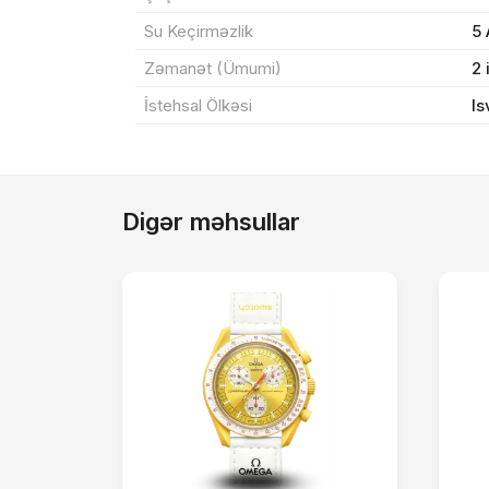
Su Keçirməzlik
5
Zəmanət (Ümumi)
2 
İstehsal Ölkəsi
Is
Digər məhsullar