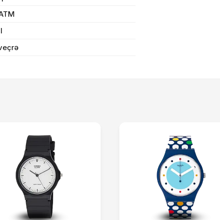
Sifarişi rəsmiləşdir
 ATM
il
veçrə
Alış-verişə davam et