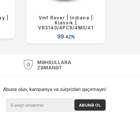
ay |
Vmf Rover | Indiana |
Vmf 
Klassi̇k |
VR3140/4PC9/4M0/41
VR3
99
AZN
MƏHSULLARA
ZƏMANƏT
Abunə olun, kampaniya və sürprizləri qaçırmayın!