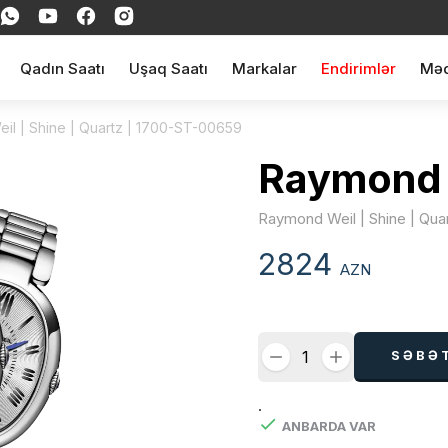
Qadın Saatı
Uşaq Saatı
Markalar
Endirimlər
Məq
il | Shine | Quartz | 1700-ST-00659
Raymond 
Raymond Weil | Shine | Qua
2824
AZN
SƏBƏ
.
ANBARDA VAR