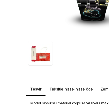
Təsvir
Taksitlə hissə-hissə ödə
Zəm
Model biosurslu material korpusa və kvars mex