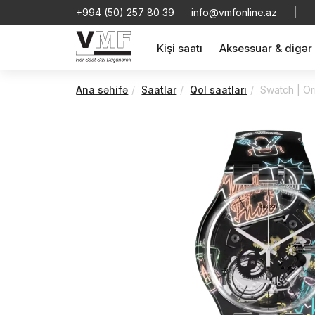
+994 (50) 257 80 39
info@vmfonline.az
|
Kişi saatı
Aksessuar & digər
Ana səhifə
Saatlar
Qol saatları
Swatch | Or