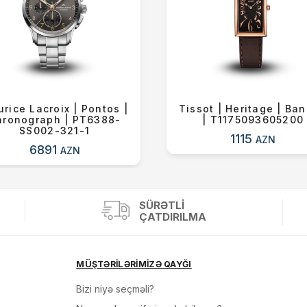
rice Lacroix | Pontos |
Tissot | Heritage | Ba
hronograph | PT6388-
| T1175093605200
SS002-321-1
1115
AZN
6891
AZN
SÜRƏTLI
ÇATDIRILMA
MÜŞTƏRİLƏRİMİZƏ QAYĞI
Bizi niyə seçməli?