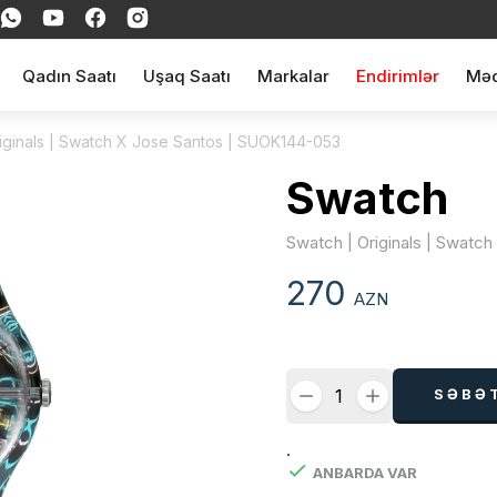
Qadın Saatı
Uşaq Saatı
Markalar
Endirimlər
Məq
iginals | Swatch X Jose Santos | SUOK144-053
Swatch
Swatch | Originals | Swatc
270
AZN
SƏBƏ
.
ANBARDA VAR