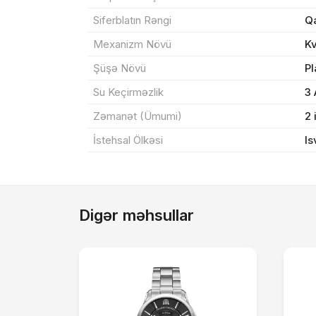
Yeku
Siferblatın Rəngi
Q
Mexanizm Növü
K
Şüşə Növü
Pl
Su Keçirməzlik
3
Zəmanət (Ümumi)
2 
İstehsal Ölkəsi
Is
Digər məhsullar