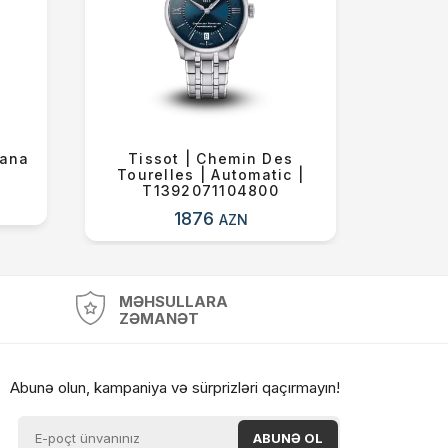
nana
Tissot | Chemin Des
Tis
Tourelles | Automatic |
Toure
T1392071104800
T
1876
AZN
MƏHSULLARA
ZƏMANƏT
Abunə olun, kampaniya və sürprizləri qaçırmayın!