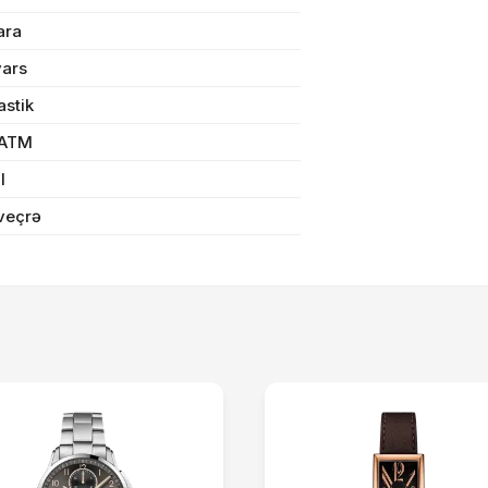
n məbləğ
OK
ara
vars
Sifarişi rəsmiləşdir
astik
 ATM
Alış-verişə davam et
il
veçrə