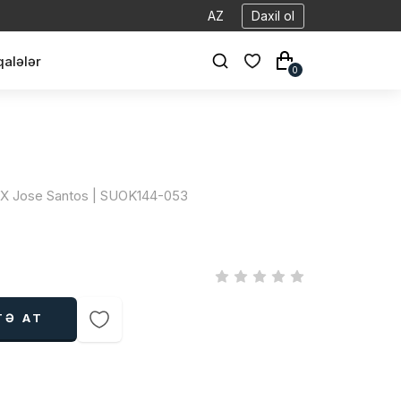
AZ
Daxil ol
alələr
0
h X Jose Santos | SUOK144-053
TƏ AT