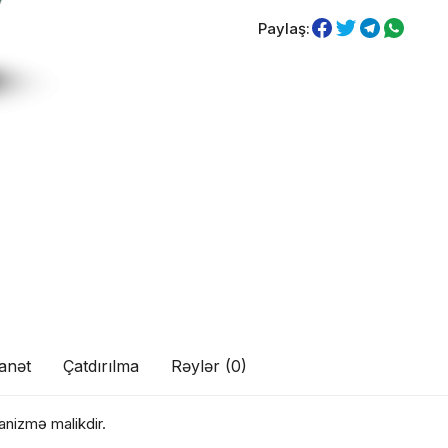
Paylaş:
anət
Çatdırılma
Rəylər (0)
anizmə malikdir.