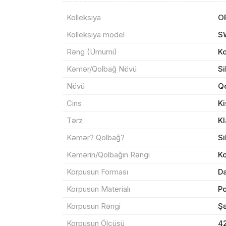
Kolleksiya
O
Kolleksiya model
S
Rəng (Ümumi)
K
Məhs
Kəmər/Qolbağ Növü
Si
Növü
Qo
Cins
Ki
Sif
Tərz
Kl
Kəmər? Qolbağ?
Si
Məh
Kəmərin/Qolbağın Rəngi
K
End
Korpusun Forması
Da
Korpusun Materialı
P
Çat
Korpusun Rəngi
Şə
Korpusun Ölçüsü
4