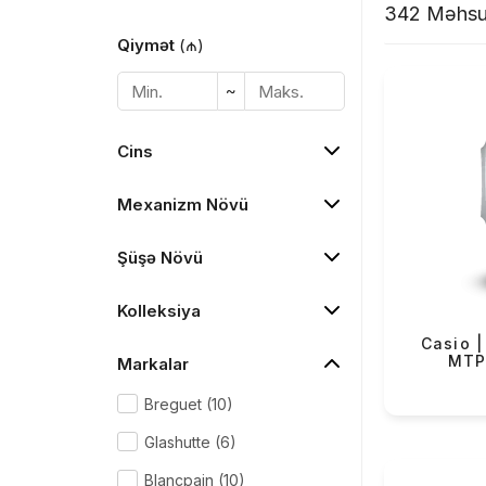
maraqlı və şık dizaynlari ilə yanı sıra, su keç
342 Məhsu
modellərdə titan, çəlik, polad, plastik və silik
Qiymət
(₼)
keyfiyyətli dərilərdən də istifadə olunur. Edif
işgüzar bəylərin vazkeçilməzidir. Baby-G mod
~
kombin yarada, Sheen modelləri ilə kübar dəvə
tamamlaya bilərsiniz.
Cins
Mexanizm Növü
Şüşə Növü
Kolleksiya
Casio |
MTP
Markalar
Breguet (10)
Glashutte (6)
Blancpain (10)