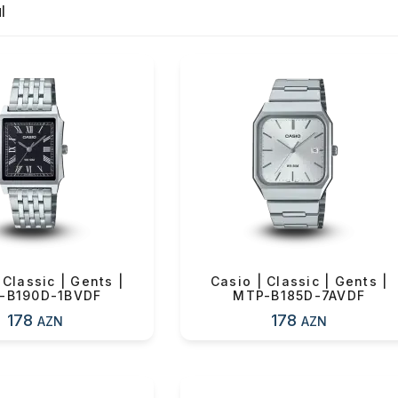
irməzlik özəlliyi yüksək olan
l
on materialları ilə yanaşı
ice kolleksiyası xüsusilə
elləri ilə, idman üslubunda
tlərdə şıklığınızı
 Classic | Gents |
Casio | Classic | Gents |
-B190D-1BVDF
MTP-B185D-7AVDF
178
178
AZN
AZN