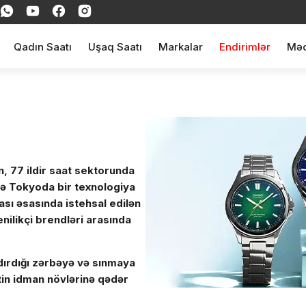
Qadın Saatı
Uşaq Saatı
Markalar
Endirimlər
Məq
n, 77 ildir saat sektorunda
ldə Tokyoda bir texnologiya
ası əsasında istehsal edilən
nilikçi brendləri arasında
dırdığı zərbəyə və sınmaya
in idman növlərinə qədər
 Bir-birindən cəzbedici,