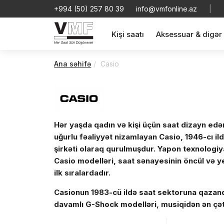
+994 (50) 257 80 39
info@vmfonline.az
|
Kişi saatı
Aksessuar & digər
Ana səhifə
Casio
Hər yaşda qadın və kişi üçün saat dizayn edə
uğurlu fəaliyyət nizamlayan Casio, 1946-cı i
şirkəti olaraq qurulmuşdur. Yapon texnologiy
Casio modelləri, saat sənayesinin öncül və ye
ilk sıralardadır.
Casionun 1983-cü ildə saat sektoruna qazan
davamlı G-Shock modelləri, musiqidən ən çət
bir çox fərqli funksiyaları özündə birləşdirir.