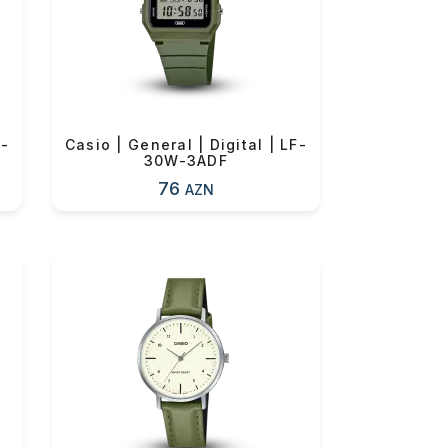
0 ₼
F-
Casio | General | Digital | LF-
30W-3ADF
76
AZN