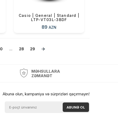
Casio | General | Standard |
LTP-VT03L-3BDF
89
AZN
10
...
28
29
MƏHSULLARA
ZƏMANƏT
Abunə olun, kampaniya və sürprizləri qaçırmayın!