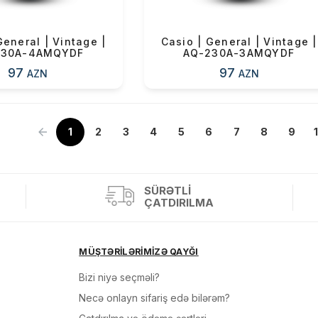
General | Vintage |
Casio | General | Vintage |
230A-4AMQYDF
AQ-230A-3AMQYDF
97
97
AZN
AZN
1
»
2
3
4
5
6
7
8
9
SÜRƏTLI
ÇATDIRILMA
MÜŞTƏRİLƏRİMİZƏ QAYĞI
Bizi niyə seçməli?
Necə onlayn sifariş edə bilərəm?