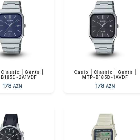
ul(lar) səbətə əlavə edildi
arişin detalları
 Classic | Gents |
Casio | Classic | Gents |
B185D-2A1VDF
MTP-B185D-1AVDF
178
178
AZN
AZN
sul toplam
(0)
irim
dırılma
OK