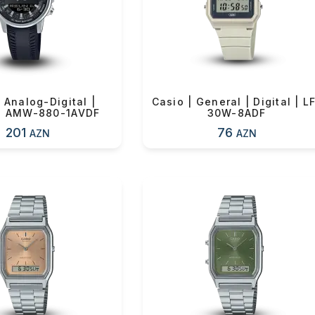
n məbləğ
Sifarişi rəsmiləşdir
Alış-verişə davam et
 Analog-Digital |
Casio | General | Digital | L
 | AMW-880-1AVDF
30W-8ADF
201
76
AZN
AZN