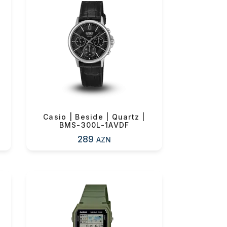
Casio | Beside | Quartz |
BMS-300L-1AVDF
289
AZN
0 ₼
0 ₼
0 ₼