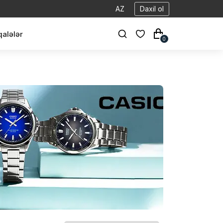
AZ
Daxil ol
alələr
0