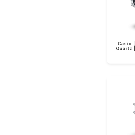
VMF Rover (82)
Yeku
VMF Elli (54)
Lorus (152)
Casio (342)
Longines (122)
Casio |
Quartz
Rado (63)
Tissot (131)
Hamilton (38)
Certina (84)
Balmain (43)
Swatch (365)
Flik-Flak (85)
The Electricianz (11)