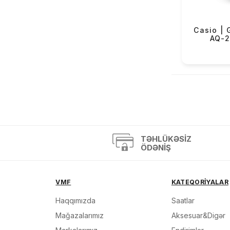
OBaku (68)
Versus (2)
Casio | 
AQ-
Mazzucato (4)
Casio Exclusive (4)
«
TƏHLÜKƏSIZ
ÖDƏNIŞ
VMF
KATEQORİYALAR
Haqqımızda
Saatlar
Mağazalarımız
Aksesuar&Digər