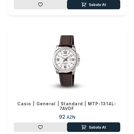
Səbətə At
Casio | General | Standard | MTP-1314L-
7AVDF
92
AZN
Səbətə At