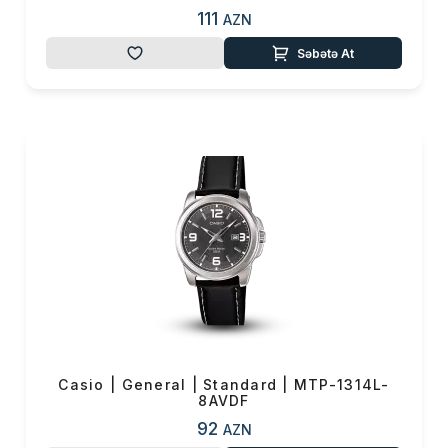
111
AZN
Səbətə At
Casio | General | Standard | MTP-1314L-
8AVDF
92
AZN