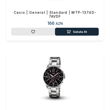
Casio | General | Standard | MTP-1374D-
7AVDF
166
AZN
Səbətə At