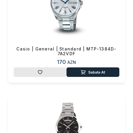
Casio | General | Standard | MTP-1384D-
7A2VDF
170
AZN
Səbətə At