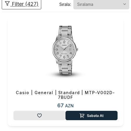
Filter (427)
Sırala:
modelləri, saat sənayesinin
öncül və yenilikçi brendləri
arasında ilk sıralardadır.
Casionun 1983-cü ildə saat
sektoruna
qazandırdığı zərbəyə və
sınmaya davamlı G-
Shock modelləri, musiqidən
ən çətin idman növlərinə
qədər bir çox fərqli
funksiyaları özündə
birləşdirir. Bir-birindən
Casio | General | Standard | MTP-V002D-
cəzbedici, maraqlı və şık
7BUDF
dizaynlari ilə yanı sıra, su
67
AZN
keçirməzlik özəlliyi yüksək
olan modellərdə titan, çəlik,
Səbətə At
polad, plastik və silikon
materialları ilə yanaşı