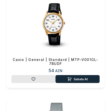
Casio | General | Standard | MTP-V001GL-
7BUDF
54
AZN
Səbətə At