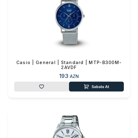
Casio | General | Standard | MTP-B300M-
2AVDF
193
AZN
Səbətə At