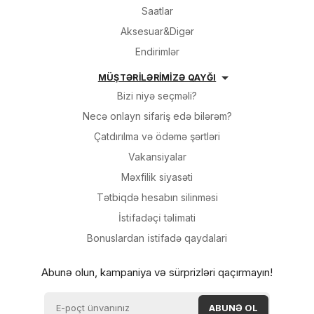
Saatlar
Aksesuar&Digər
Endirimlər
MÜŞTƏRİLƏRİMİZƏ QAYĞI
Bizi niyə seçməli?
Necə onlayn sifariş edə bilərəm?
Çatdırılma və ödəmə şərtləri
Vakansiyalar
Məxfilik siyasəti
Tətbiqdə hesabın silinməsi
İsti̇fadəçi̇ təli̇mati
Bonuslardan i̇sti̇fadə qaydalari
Abunə olun, kampaniya və sürprizləri qaçırmayın!