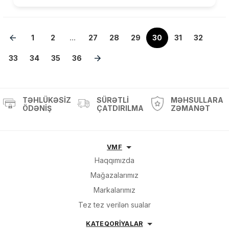
1
2
...
27
28
29
30
31
32
33
34
35
36
TƏHLÜKƏSIZ
SÜRƏTLI
MƏHSULLARA
ÖDƏNIŞ
ÇATDIRILMA
ZƏMANƏT
VMF
Haqqımızda
Mağazalarımız
Markalarımız
Tez tez verilən sualar
KATEQORİYALAR