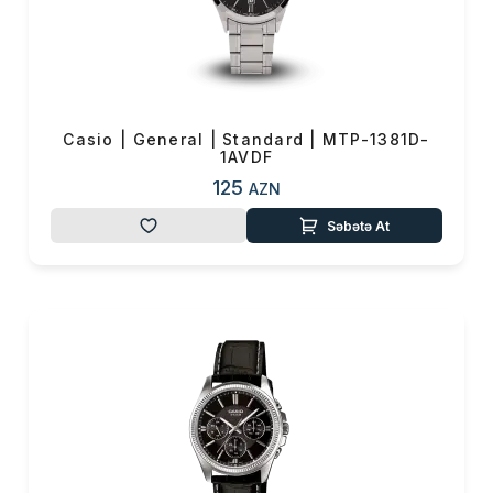
Casio | General | Standard | MTP-1381D-
1AVDF
125
AZN
Səbətə At
Məhsul(lar) səbətə əlavə edildi
Sifarişin detalları