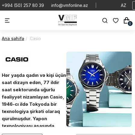
+994 (50) 257 80 39
info@vmfonline.az
|
AZ
0
Ana səhifə
Casio
Hər yaşda qadın və kişi üçün
saat dizayn edən, 77 ildir
saat sektorunda uğurlu
fəaliyyət nizamlayan Casio,
1946-cı ildə Tokyoda bir
texnologiya şirkəti olaraq
qurulmuşdur. Yapon
texnologiyası əsasında
istehsal edilən Casio