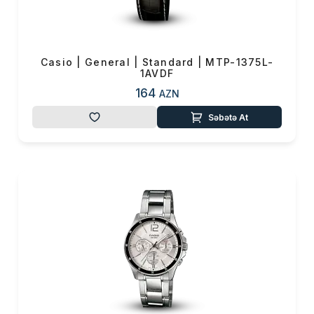
0 ₼
Məhsul toplam
(0)
Endirim
0 ₼
Casio | General | Standard | MTP-1375L-
1AVDF
Çatdırılma
0 ₼
164
AZN
OK
Səbətə At
Yekun məbləğ
0 ₼
Sifarişi rəsmiləşdir
Alış-verişə davam et