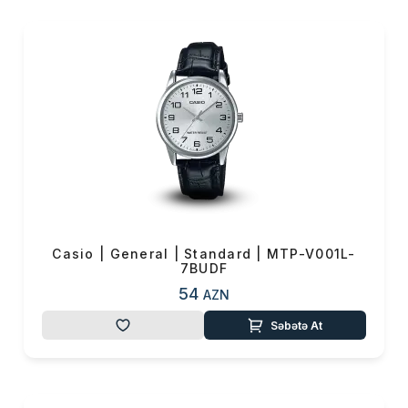
keyfiyyətli dərilərdən də
istifadə olunur. Edifice
kolleksiyası xüsusilə
işgüzar bəylərin
vazkeçilməzidir. Baby-G
modelləri ilə, idman
üslubunda kombin yarada,
Sheen modelləri ilə kübar
dəvətlərdə şıklığınızı
tamamlaya bilərsiniz.
Casio | General | Standard | MTP-V001L-
7BUDF
54
AZN
Səbətə At