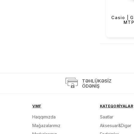
OBaku (68)
Versus (2)
Casio | G
MTP
Mazzucato (3)
Casio Exclusive (4)
«
TƏHLÜKƏSIZ
ÖDƏNIŞ
VMF
KATEQORİYALAR
Haqqımızda
Saatlar
Mağazalarımız
Aksesuar&Digər