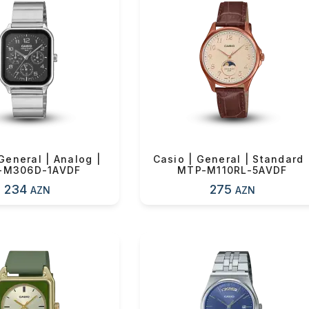
ul(lar) səbətə əlavə edildi
arişin detalları
General | Analog |
Casio | General | Standard 
-M306D-1AVDF
MTP-M110RL-5AVDF
234
275
AZN
AZN
sul toplam
(0)
irim
dırılma
OK