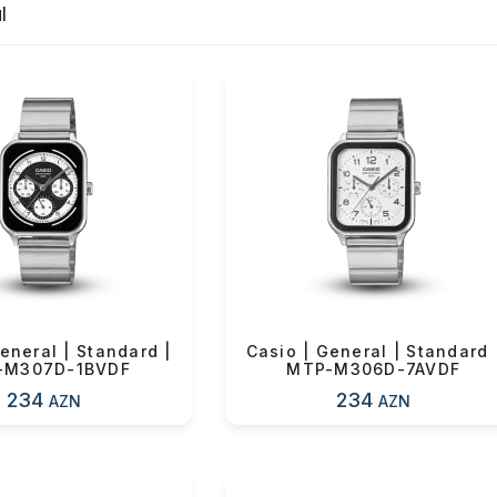
irməzlik özəlliyi yüksək olan
l
on materialları ilə yanaşı
ice kolleksiyası xüsusilə
elləri ilə, idman üslubunda
tlərdə şıklığınızı
eneral | Standard |
Casio | General | Standard 
-M307D-1BVDF
MTP-M306D-7AVDF
234
234
AZN
AZN