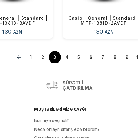
eneral | Standard |
Casio | General | Standard 
-1381D-3AVDF
MTP-1381D-2AVDF
130
130
AZN
AZN
1
»
2
3
4
5
6
7
8
9
SÜRƏTLI
ÇATDIRILMA
MÜŞTƏRİLƏRİMİZƏ QAYĞI
Bizi niyə seçməli?
Necə onlayn sifariş edə bilərəm?