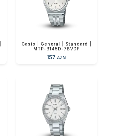
0 ₼
|
Casio | General | Standard |
MTP-B145D-7BVDF
157
AZN