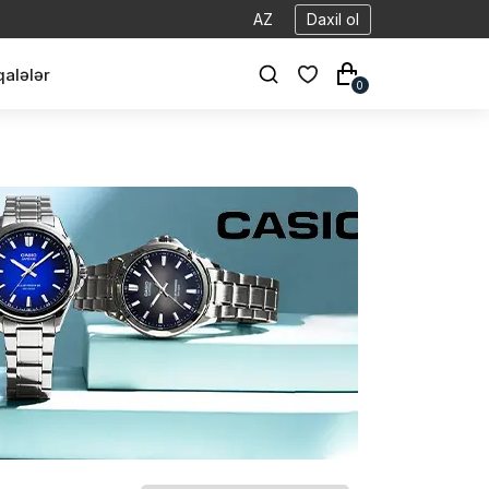
AZ
Daxil ol
alələr
0