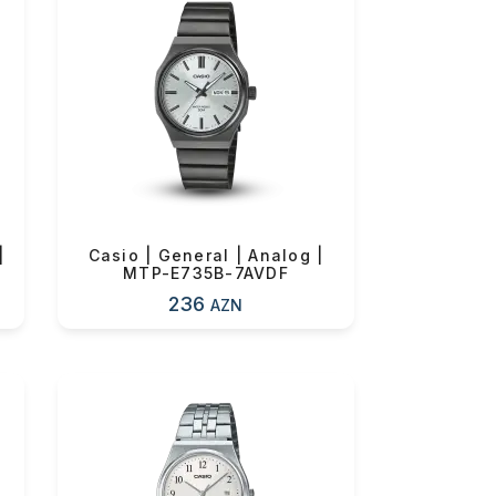
|
Casio | General | Analog |
MTP-E735B-7AVDF
236
AZN
0 ₼
0 ₼
0 ₼