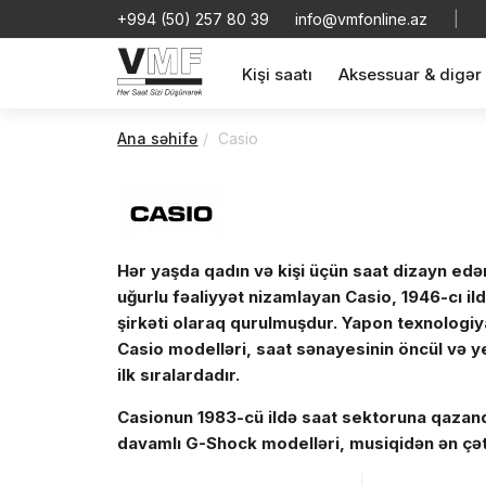
+994 (50) 257 80 39
info@vmfonline.az
|
Kişi saatı
Aksessuar & digər
Ana səhifə
Casio
Hər yaşda qadın və kişi üçün saat dizayn edə
uğurlu fəaliyyət nizamlayan Casio, 1946-cı i
şirkəti olaraq qurulmuşdur. Yapon texnologiy
Casio modelləri, saat sənayesinin öncül və ye
ilk sıralardadır.
Casionun 1983-cü ildə saat sektoruna qazan
davamlı G-Shock modelləri, musiqidən ən çət
bir çox fərqli funksiyaları özündə birləşdirir.