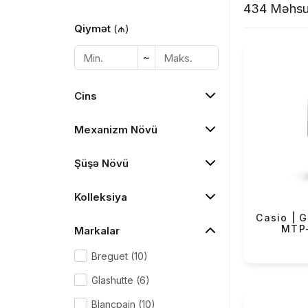
maraqlı və şık dizaynlari ilə yanı sıra, su keç
434 Məhsu
modellərdə titan, çəlik, polad, plastik və silik
Qiymət
(₼)
keyfiyyətli dərilərdən də istifadə olunur. Edif
işgüzar bəylərin vazkeçilməzidir. Baby-G mod
~
kombin yarada, Sheen modelləri ilə kübar dəvə
tamamlaya bilərsiniz.
Cins
Mexanizm Növü
Şüşə Növü
Kolleksiya
Casio | G
MTP
Markalar
Breguet (10)
Glashutte (6)
Blancpain (10)