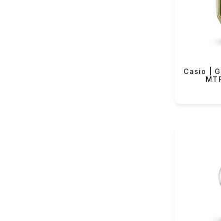
VMF Rover (82)
Yeku
VMF Elli (54)
Lorus (151)
Casio (434)
Longines (122)
Casio | G
MTP
Rado (63)
Tissot (131)
Hamilton (38)
Certina (84)
Balmain (43)
Swatch (361)
Flik-Flak (85)
The Electricianz (11)