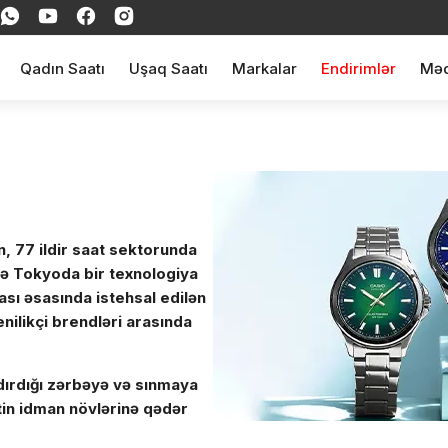
Qadın Saatı
Uşaq Saatı
Markalar
Endirimlər
Məq
n, 77 ildir saat sektorunda
ldə Tokyoda bir texnologiya
ası əsasında istehsal edilən
nilikçi brendləri arasında
dırdığı zərbəyə və sınmaya
in idman növlərinə qədər
 Bir-birindən cəzbedici,