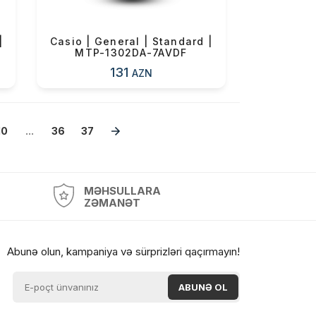
|
Casio | General | Standard |
MTP-1302DA-7AVDF
131
AZN
10
...
36
37
MƏHSULLARA
ZƏMANƏT
Abunə olun, kampaniya və sürprizləri qaçırmayın!