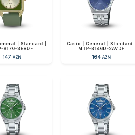
n məbləğ
Sifarişi rəsmiləşdir
Alış-verişə davam et
eneral | Standard |
Casio | General | Standard 
-B170-3EVDF
MTP-B146D-2AVDF
147
164
AZN
AZN