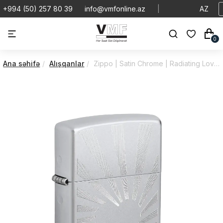
+994 (50) 257 80 39
info@vmfonline.az
|
AZ
0
Ana səhifə
Alışqanlar
Zippo | Satin Chrome | Radiating Love | 46480