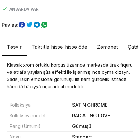
.
ANBARDA VAR
Paylaş:
Təsvir
Taksitlə hissə-hissə ödə
Zəmanət
Çatdı
Klassik xrom örtüklü korpus üzərində mərkəzdə ürək fiquru
və ətrafa yayılan şüa effekti ilə işlənmiş incə oyma dizayn.
Sadə, lakin emosional görünüşü ilə həm gündəlik istifadə,
həm də hədiyyə üçün ideal modeldir.
Məhsul(lar) səbətə əlavə edildi
Kolleksiya
SATIN CHROME
Kolleksiya model
RADIATING LOVE
Sifarişin detalları
Rəng (Ümumi)
Gümüşü
Növü
Standart