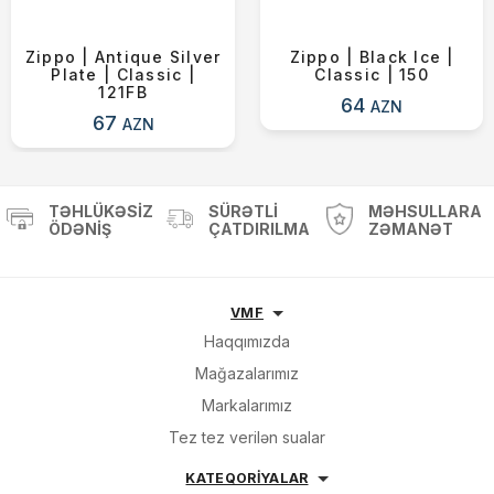
Zippo | Antique Silver
Zippo | Black Ice |
Plate | Classic |
Classic | 150
121FB
64
AZN
67
AZN
TƏHLÜKƏSIZ
SÜRƏTLI
MƏHSULLARA
ÖDƏNIŞ
ÇATDIRILMA
ZƏMANƏT
VMF
Haqqımızda
Mağazalarımız
Markalarımız
Tez tez verilən sualar
KATEQORİYALAR