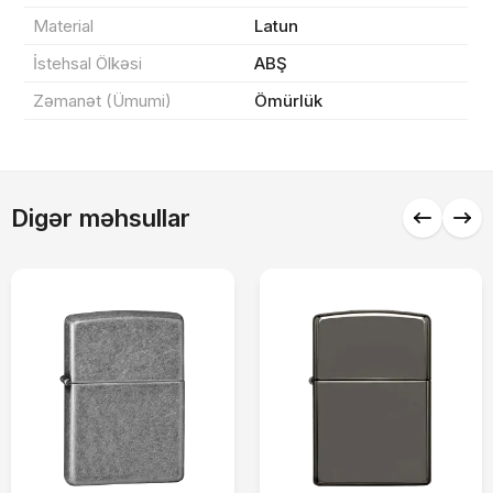
0 ₼
Məhsul toplam
(0)
Material
Latun
Endirim
0 ₼
İstehsal Ölkəsi
ABŞ
Zəmanət (Ümumi)
Ömürlük
Çatdırılma
0 ₼
Yekun məbləğ
OK
0 ₼
Digər məhsullar
Sifarişi rəsmiləşdir
Alış-verişə davam et