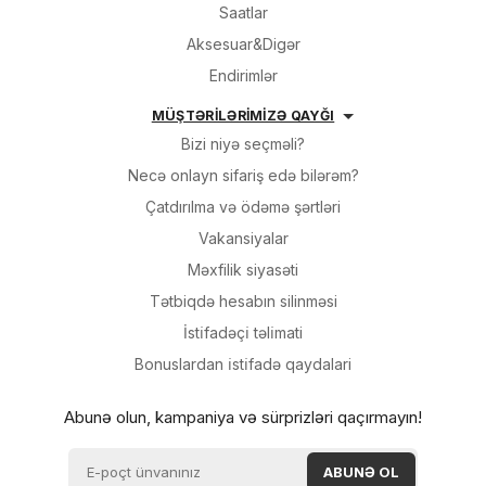
Saatlar
Aksesuar&Digər
Endirimlər
MÜŞTƏRİLƏRİMİZƏ QAYĞI
Bizi niyə seçməli?
Necə onlayn sifariş edə bilərəm?
Çatdırılma və ödəmə şərtləri
Vakansiyalar
Məxfilik siyasəti
Tətbiqdə hesabın silinməsi
İsti̇fadəçi̇ təli̇mati
Bonuslardan i̇sti̇fadə qaydalari
Abunə olun, kampaniya və sürprizləri qaçırmayın!