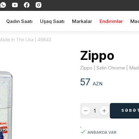
Qadın Saatı
Uşaq Saatı
Markalar
Endirimlər
Məq
 Made In The Usa | 46843
Zippo
Zippo | Satin Chrome | Mad
57
AZN
SƏBƏ
.
ANBARDA VAR