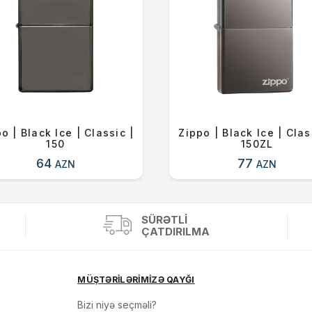
o | Black Ice | Classic |
Zippo | Black Ice | Clas
150
150ZL
64
77
AZN
AZN
SÜRƏTLI
ÇATDIRILMA
MÜŞTƏRİLƏRİMİZƏ QAYĞI
Bizi niyə seçməli?