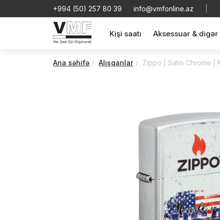
+994 (50) 257 80 39
info@vmfonline.az
|
Kişi saatı
Aksessuar & digər
Ana səhifə
Alışqanlar
Zippo | Satin Chrome |