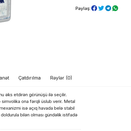
Paylaş:
anət
Çatdırılma
Rəylər (0)
u əks etdirən görünüşü ilə seçilir.
ul(lar) səbətə əlavə edildi
simvolika ona fərqli üslub verir. Metal
 mexanizmi isə açıq havada belə stabil
oldurula bilən olması gündəlik istifadə