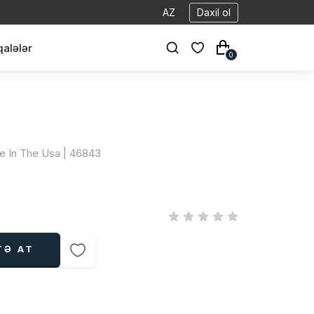
AZ
Daxil ol
alələr
0
e In The Usa | 46843
TƏ AT