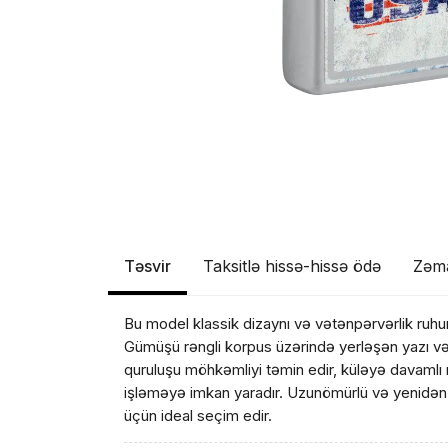
Təsvir
Taksitlə hissə-hissə ödə
Zəm
Bu model klassik dizaynı və vətənpərvərlik ruhun
Məhs
Gümüşü rəngli korpus üzərində yerləşən yazı və 
quruluşu möhkəmliyi təmin edir, küləyə davamlı
işləməyə imkan yaradır. Uzunömürlü və yenidən d
üçün ideal seçim edir.