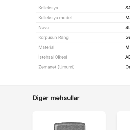
Sif
Kolleksiya
S
Kolleksiya model
M
Məh
Növü
S
End
Korpusun Rəngi
G
Material
Me
Çat
İstehsal Ölkəsi
A
Zəmanət (Ümumi)
Ö
Yeku
Digər məhsullar