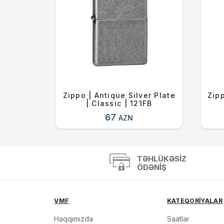
 Blue |
Zippo | Antique Silver Plate
Zipp
6ZL
| Classic | 121FB
67
AZN
TƏHLÜKƏSIZ
ÖDƏNIŞ
VMF
KATEQORİYALAR
Haqqımızda
Saatlar