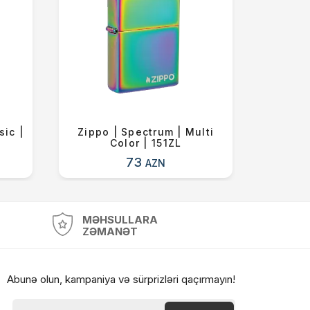
sic |
Zippo | Spectrum | Multi
Zipp
Color | 151ZL
73
AZN
MƏHSULLARA
ZƏMANƏT
Abunə olun, kampaniya və sürprizləri qaçırmayın!