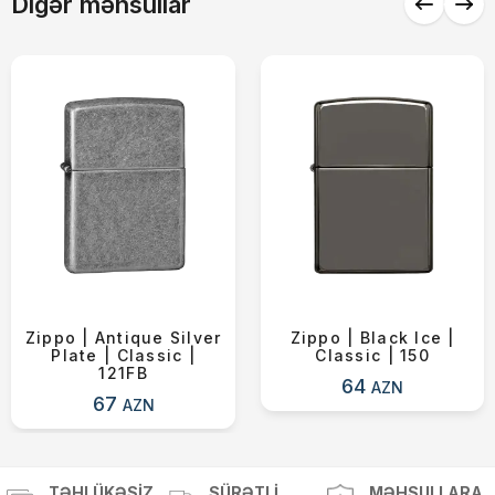
Digər məhsullar
Yekun məbləğ
OK
0 ₼
Sifarişi rəsmiləşdir
Alış-verişə davam et
Zippo | Antique Silver
Zippo | Black Ice |
Plate | Classic |
Classic | 150
121FB
64
AZN
67
AZN
TƏHLÜKƏSIZ
SÜRƏTLI
MƏHSULLARA