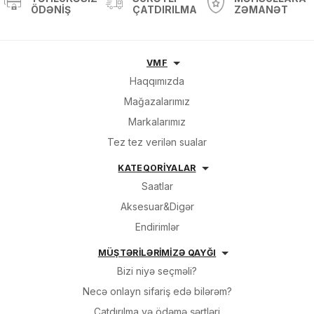
ÖDƏNIŞ
ÇATDIRILMA
ZƏMANƏT
VMF
Haqqımızda
Mağazalarımız
Markalarımız
Tez tez verilən sualar
KATEQORİYALAR
Saatlar
Aksesuar&Digər
Endirimlər
MÜŞTƏRİLƏRİMİZƏ QAYĞI
Bizi niyə seçməli?
Necə onlayn sifariş edə bilərəm?
Çatdırılma və ödəmə şərtləri