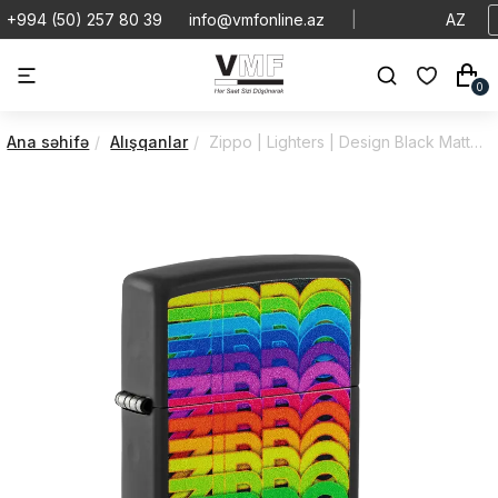
+994 (50) 257 80 39
info@vmfonline.az
|
AZ
0
Ana səhifə
Alışqanlar
Zippo | Lighters | Design Black Matte | 46234