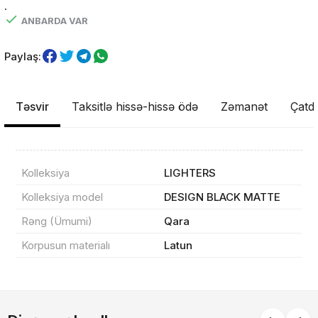
.
ANBARDA VAR
Paylaş:
Təsvir
Taksitlə hissə-hissə ödə
Zəmanət
Çatdı
Məhsul(lar) səbətə əlavə edildi
Kolleksiya
LIGHTERS
Kolleksiya model
DESIGN BLACK MATTE
Sifarişin detalları
Rəng (Ümumi)
Qara
Korpusun materialı
Latun
0 ₼
Məhsul toplam
(0)
Endirim
0 ₼
Çatdırılma
0 ₼