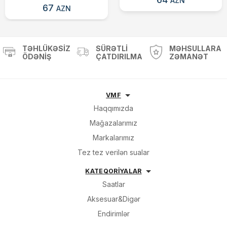
AZN
67
AZN
TƏHLÜKƏSIZ
SÜRƏTLI
MƏHSULLARA
ÖDƏNIŞ
ÇATDIRILMA
ZƏMANƏT
VMF
Haqqımızda
Mağazalarımız
Markalarımız
Tez tez verilən sualar
KATEQORİYALAR
Saatlar
Aksesuar&Digər
Endirimlər