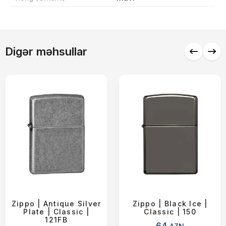
Endirim
0 ₼
Çatdırılma
0 ₼
Digər məhsullar
Yekun məbləğ
OK
0 ₼
Sifarişi rəsmiləşdir
Alış-verişə davam et
Zippo | Antique Silver
Zippo | Black Ice |
Plate | Classic |
Classic | 150
121FB
64