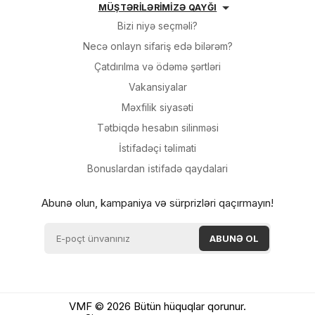
MÜŞTƏRİLƏRİMİZƏ QAYĞI
Bizi niyə seçməli?
Necə onlayn sifariş edə bilərəm?
Çatdırılma və ödəmə şərtləri
Vakansiyalar
Məxfilik siyasəti
Tətbiqdə hesabın silinməsi
İsti̇fadəçi̇ təli̇mati
Bonuslardan i̇sti̇fadə qaydalari
Abunə olun, kampaniya və sürprizləri qaçırmayın!
VMF © 2026 Bütün hüquqlar qorunur.