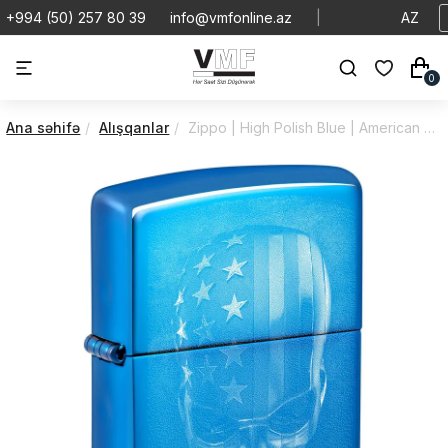
+994 (50) 257 80 39
info@vmfonline.az
|
AZ
0
Ana səhifə
Alışqanlar
Zippo | High Polish Blue | American Skull Design | 48739