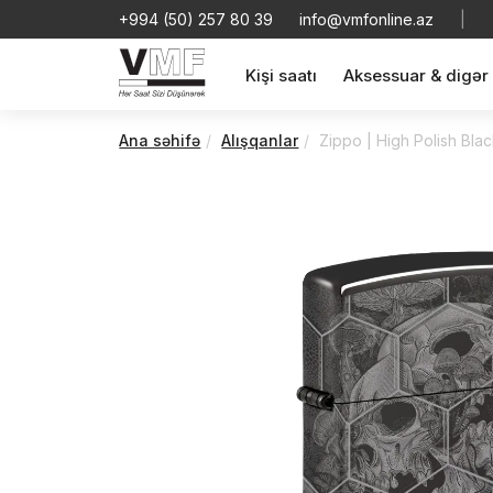
+994 (50) 257 80 39
info@vmfonline.az
|
Kişi saatı
Aksessuar & digər
Ana səhifə
Alışqanlar
Zippo | High Polish Blac