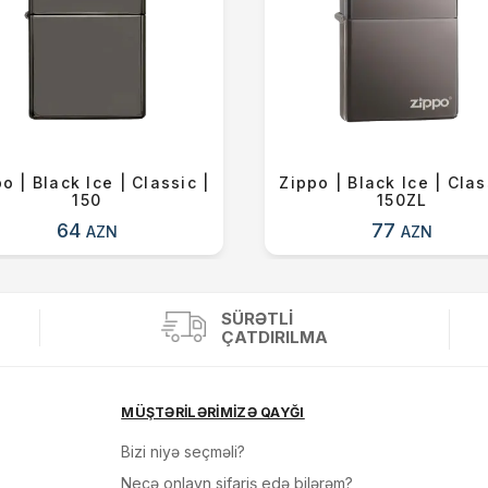
o | Black Ice | Classic |
Zippo | Black Ice | Clas
150
150ZL
64
77
AZN
AZN
SÜRƏTLI
ÇATDIRILMA
MÜŞTƏRİLƏRİMİZƏ QAYĞI
Bizi niyə seçməli?
Necə onlayn sifariş edə bilərəm?