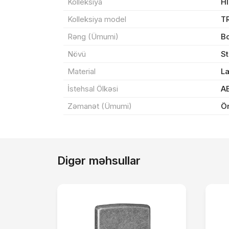
Sif
Kolleksiya
H
Kolleksiya model
T
Məh
Rəng (Ümumi)
B
Növü
S
End
Material
L
Çat
İstehsal Ölkəsi
A
Zəmanət (Ümumi)
Ö
Yeku
Digər məhsullar