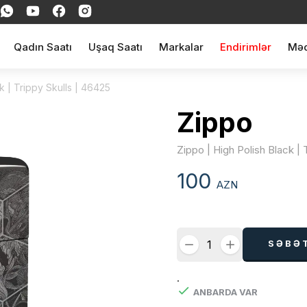
Qadın Saatı
Uşaq Saatı
Markalar
Endirimlər
Məq
k | Trippy Skulls | 46425
Zippo
Zippo | High Polish Black | 
100
AZN
SƏBƏ
.
ANBARDA VAR