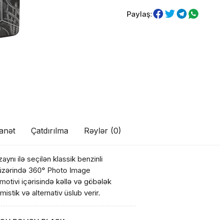
Paylaş:
anət
Çatdırılma
Rəylər (0)
aynı ilə seçilən klassik benzinli
ul(lar) səbətə əlavə edildi
h üzərində 360° Photo Image
motivi içərisində kəllə və göbələk
 mistik və alternativ üslub verir.