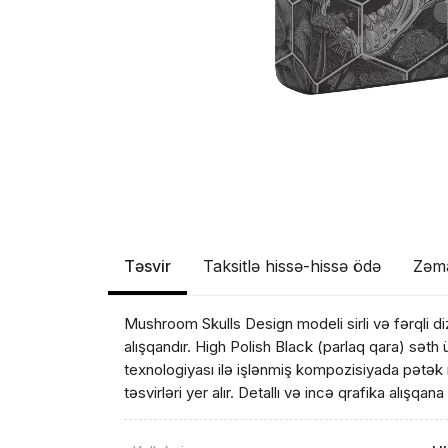
Təsvir
Taksitlə hissə-hissə ödə
Zəm
Mushroom Skulls Design modeli sirli və fərqli diz
Məhs
alışqandır. High Polish Black (parlaq qara) sət
texnologiyası ilə işlənmiş kompozisiyada pətək 
təsvirləri yer alır. Detallı və incə qrafika alışqana