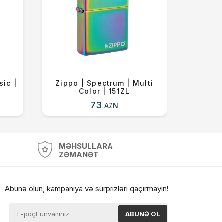
sic |
Zippo | Spectrum | Multi
Zipp
Color | 151ZL
73
AZN
MƏHSULLARA
ZƏMANƏT
Abunə olun, kampaniya və sürprizləri qaçırmayın!