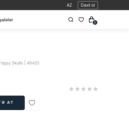
AZ
Daxil ol
alələr
0
Trippy Skulls | 46425
TƏ AT