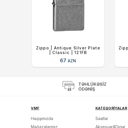
 Blue |
Zippo | Antique Silver Plate
Zipp
6ZL
| Classic | 121FB
67
AZN
TƏHLÜKƏSIZ
ÖDƏNIŞ
VMF
KATEQORİYALAR
Haqqımızda
Saatlar
Mağazalarımız
Aksesuar&Digər