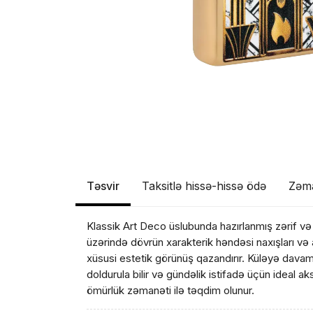
Təsvir
Taksitlə hissə-hissə ödə
Zəm
Klassik Art Deco üslubunda hazırlanmış zərif və
Məhs
üzərində dövrün xarakterik həndəsi naxışları və
xüsusi estetik görünüş qazandırır. Küləyə davam
doldurula bilir və gündəlik istifadə üçün ideal a
ömürlük zəmanəti ilə təqdim olunur.