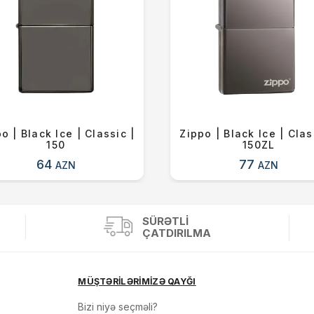
o | Black Ice | Classic |
Zippo | Black Ice | Clas
150
150ZL
64
77
AZN
AZN
SÜRƏTLI
ÇATDIRILMA
MÜŞTƏRİLƏRİMİZƏ QAYĞI
Bizi niyə seçməli?