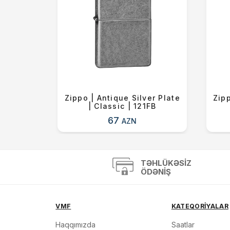
 Blue |
Zippo | Antique Silver Plate
Zipp
6ZL
| Classic | 121FB
67
AZN
TƏHLÜKƏSIZ
ÖDƏNIŞ
VMF
KATEQORİYALAR
Haqqımızda
Saatlar