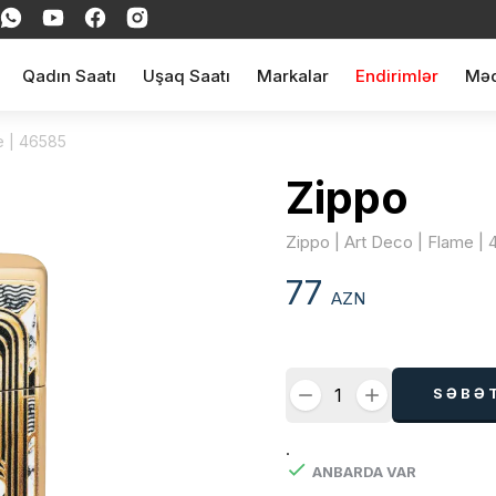
Qadın Saatı
Uşaq Saatı
Markalar
Endirimlər
Məq
e | 46585
Zippo
Zippo | Art Deco | Flame |
77
AZN
SƏBƏ
.
ANBARDA VAR