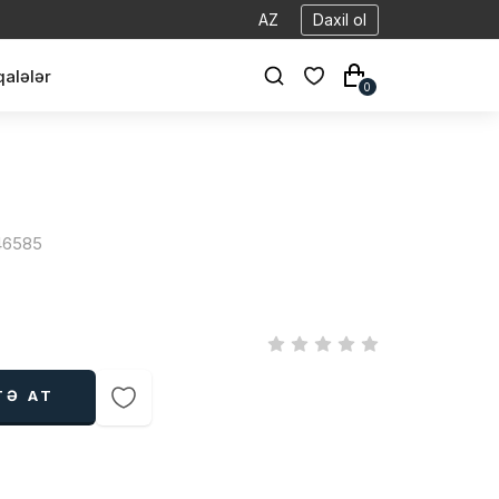
AZ
Daxil ol
alələr
0
 46585
TƏ AT