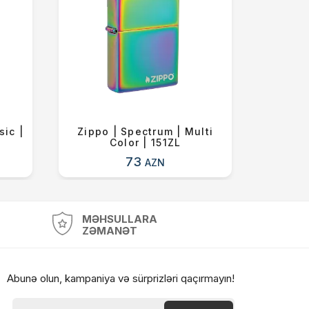
sic |
Zippo | Spectrum | Multi
Zipp
Color | 151ZL
73
AZN
MƏHSULLARA
ZƏMANƏT
Abunə olun, kampaniya və sürprizləri qaçırmayın!