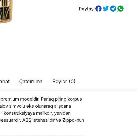
Paylaş:
anət
Çatdırılma
Rəylər (0)
 premium modeldir. Parlaq pirinç korpus
ul(lar) səbətə əlavə edildi
 alov simvolu əks olunaraq alışqana
lı konstruksiyaya malikdir, yenidən
ksessuardır. ABŞ istehsalıdır və Zippo-nun