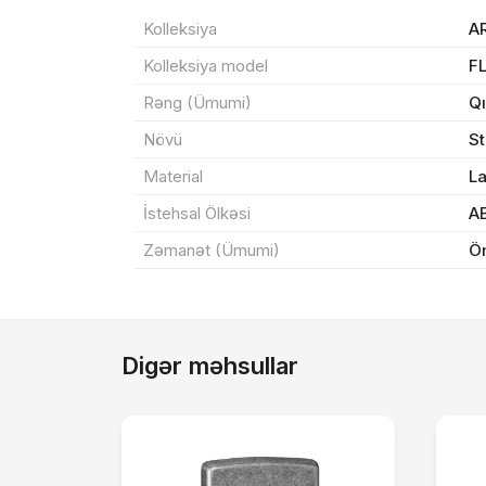
Sif
Kolleksiya
A
Kolleksiya model
F
Məh
Rəng (Ümumi)
Qı
End
Növü
S
Material
L
Çat
İstehsal Ölkəsi
A
Zəmanət (Ümumi)
Ö
Yeku
Digər məhsullar