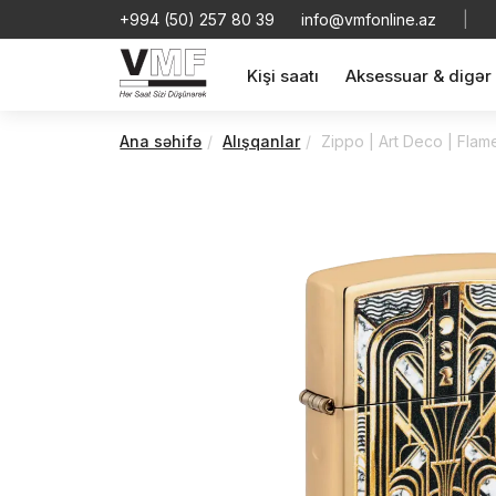
+994 (50) 257 80 39
info@vmfonline.az
|
Kişi saatı
Aksessuar & digər
Ana səhifə
Alışqanlar
Zippo | Art Deco | Flam