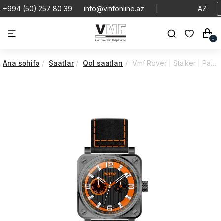
+994 (50) 257 80 39
info@vmfonline.az
|
AZ
0
Ana səhifə
Saatlar
Qol saatları
Vmf Rover | Stalker | Patriot | VR5164/2PQ9/8G6/41M