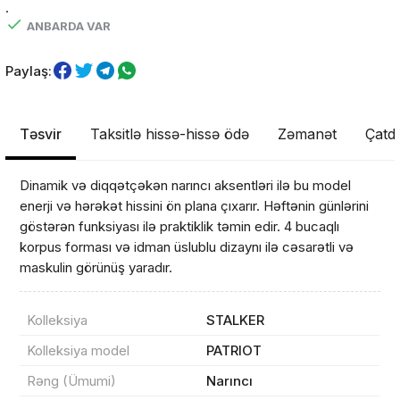
.
ANBARDA VAR
Paylaş:
Təsvir
Taksitlə hissə-hissə ödə
Zəmanət
Çatdı
Dinamik və diqqətçəkən narıncı aksentləri ilə bu model
enerji və hərəkət hissini ön plana çıxarır. Həftənin günlərini
göstərən funksiyası ilə praktiklik təmin edir. 4 bucaqlı
korpus forması və idman üslublu dizaynı ilə cəsarətli və
maskulin görünüş yaradır.
Kolleksiya
STALKER
Kolleksiya model
PATRIOT
Rəng (Ümumi)
Narıncı