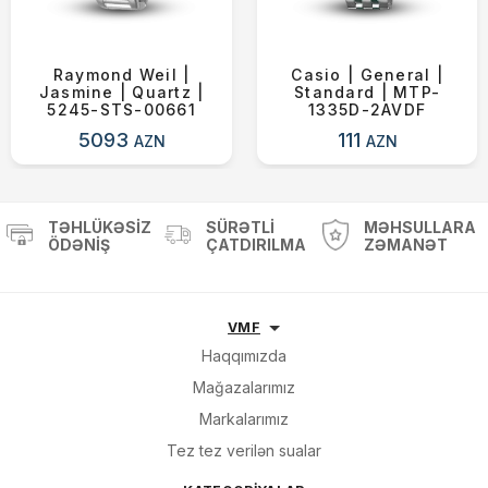
Raymond Weil |
Casio | General |
Jasmine | Quartz |
Standard | MTP-
5245-STS-00661
1335D-2AVDF
5093
111
AZN
AZN
TƏHLÜKƏSIZ
SÜRƏTLI
MƏHSULLARA
ÖDƏNIŞ
ÇATDIRILMA
ZƏMANƏT
VMF
Haqqımızda
Mağazalarımız
Markalarımız
Tez tez verilən sualar