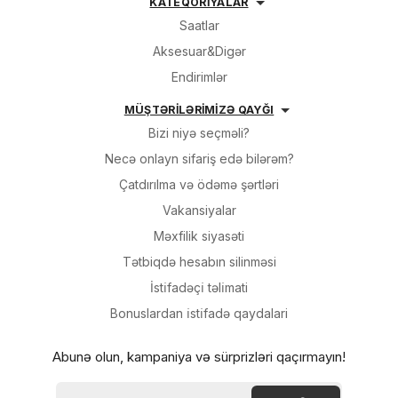
KATEQORİYALAR
Saatlar
Aksesuar&Digər
Endirimlər
MÜŞTƏRİLƏRİMİZƏ QAYĞI
Bizi niyə seçməli?
Necə onlayn sifariş edə bilərəm?
Çatdırılma və ödəmə şərtləri
Vakansiyalar
Məxfilik siyasəti
Tətbiqdə hesabın silinməsi
İsti̇fadəçi̇ təli̇mati
Bonuslardan i̇sti̇fadə qaydalari
Abunə olun, kampaniya və sürprizləri qaçırmayın!