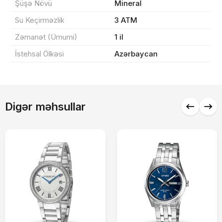
Şüşə Növü
Mineral
Sifarişi rəsmiləşdir
Su Keçirməzlik
3 ATM
Zəmanət (Ümumi)
1 il
Alış-verişə davam et
İstehsal Ölkəsi
Azərbaycan
Digər məhsullar