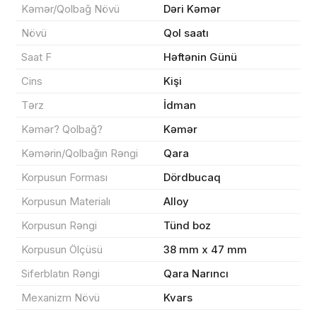
Kəmər/Qolbağ Növü
Dəri Kəmər
Növü
Qol saatı
Məhsul(lar) səbətə əlavə edildi
Saat F
Həftənin Günü
Cins
Kişi
Tərz
İdman
Sifarişin detalları
Kəmər? Qolbağ?
Kəmər
Kəmərin/Qolbağın Rəngi
Qara
0 ₼
Məhsul toplam
(0)
Korpusun Forması
Dördbucaq
Endirim
0 ₼
Korpusun Materialı
Alloy
Korpusun Rəngi
Tünd boz
Çatdırılma
0 ₼
Korpusun Ölçüsü
38 mm x 47 mm
Siferblatın Rəngi
Qara Narıncı
Yekun məbləğ
OK
0 ₼
Mexanizm Növü
Kvars