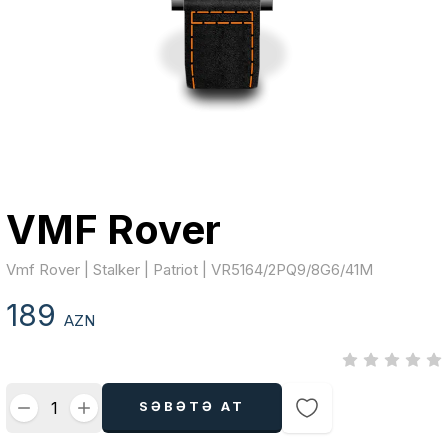
VMF Rover
Vmf Rover | Stalker | Patriot | VR5164/2PQ9/8G6/41M
189
AZN
SƏBƏTƏ AT