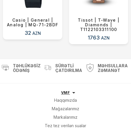
Casio | General |
Tissot | T-Wave |
Analog | MQ-71-2BDF
Diamonds |
T1122103311100
32
AZN
1763
AZN
TƏHLÜKƏSIZ
SÜRƏTLI
MƏHSULLARA
ÖDƏNIŞ
ÇATDIRILMA
ZƏMANƏT
VMF
Haqqımızda
Mağazalarımız
Markalarımız
Tez tez verilən sualar