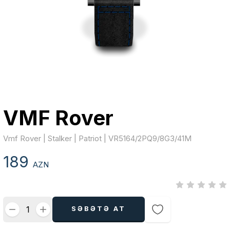
VMF Rover
Vmf Rover | Stalker | Patriot | VR5164/2PQ9/8G3/41M
189
AZN
SƏBƏTƏ AT