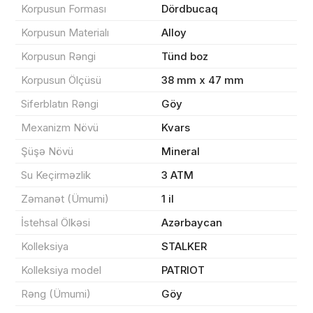
Korpusun Forması
Dördbucaq
Korpusun Materialı
Alloy
Korpusun Rəngi
Tünd boz
Məhsul(lar) səbətə əlavə edildi
Korpusun Ölçüsü
38 mm x 47 mm
Siferblatın Rəngi
Göy
Mexanizm Növü
Kvars
Sifarişin detalları
Şüşə Növü
Mineral
0 ₼
Məhsul toplam
(0)
Su Keçirməzlik
3 ATM
Zəmanət (Ümumi)
1 il
Endirim
0 ₼
İstehsal Ölkəsi
Azərbaycan
Çatdırılma
0 ₼
Kolleksiya
STALKER
Kolleksiya model
PATRIOT
Yekun məbləğ
OK
0 ₼
Rəng (Ümumi)
Göy