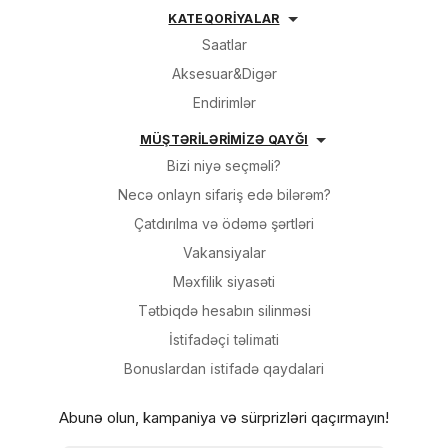
KATEQORİYALAR
Saatlar
Aksesuar&Digər
Endirimlər
MÜŞTƏRİLƏRİMİZƏ QAYĞI
Bizi niyə seçməli?
Necə onlayn sifariş edə bilərəm?
Çatdırılma və ödəmə şərtləri
Vakansiyalar
Məxfilik siyasəti
Tətbiqdə hesabın silinməsi
İsti̇fadəçi̇ təli̇mati
Bonuslardan i̇sti̇fadə qaydalari
Abunə olun, kampaniya və sürprizləri qaçırmayın!