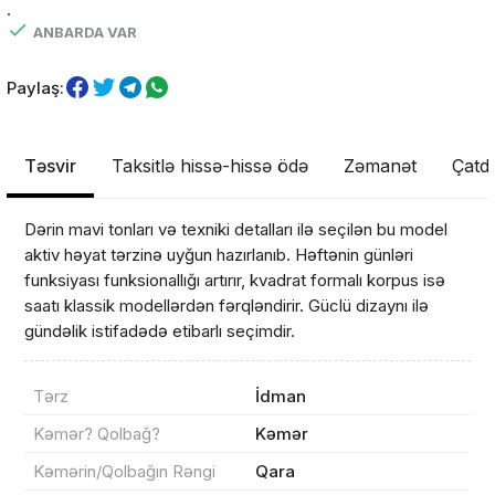
.
ANBARDA VAR
Paylaş:
Təsvir
Taksitlə hissə-hissə ödə
Zəmanət
Çatdı
Dərin mavi tonları və texniki detalları ilə seçilən bu model
aktiv həyat tərzinə uyğun hazırlanıb. Həftənin günləri
funksiyası funksionallığı artırır, kvadrat formalı korpus isə
saatı klassik modellərdən fərqləndirir. Güclü dizaynı ilə
gündəlik istifadədə etibarlı seçimdir.
Tərz
İdman
Kəmər? Qolbağ?
Kəmər
Kəmərin/Qolbağın Rəngi
Qara