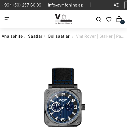
+994 (50) 257 80 39
info@vmfonline.az
|
AZ
0
Ana səhifə
Saatlar
Qol saatları
Vmf Rover | Stalker | Patriot | VR5164/2PQ9/8G3/41M