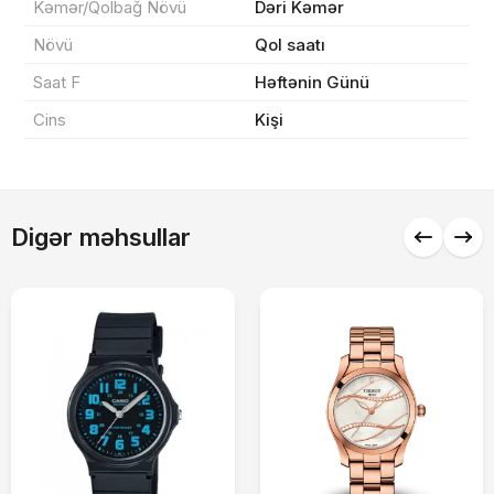
Kəmər/Qolbağ Növü
Dəri Kəmər
Sifarişi rəsmiləşdir
Növü
Qol saatı
Saat F
Həftənin Günü
Alış-verişə davam et
Cins
Kişi
Digər məhsullar