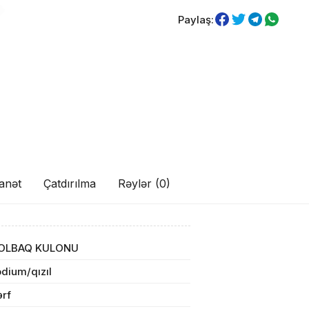
Paylaş:
anət
Çatdırılma
Rəylər (0)
ul(lar) səbətə əlavə edildi
OLBAQ KULONU
arişin detalları
dium/qızıl
ərf