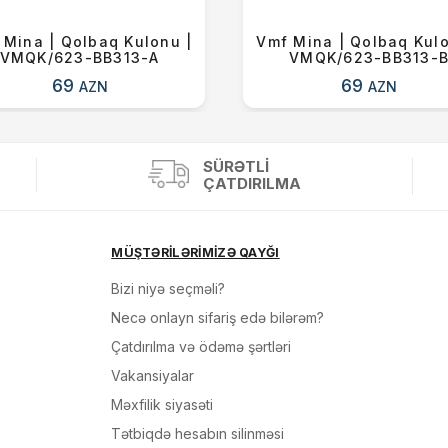
 Mina | Qolbaq Kulonu |
Vmf Mina | Qolbaq Kulo
VMQK/623-BB313-A
VMQK/623-BB313-
69
69
AZN
AZN
SÜRƏTLI
ÇATDIRILMA
MÜŞTƏRİLƏRİMİZƏ QAYĞI
Bizi niyə seçməli?
Necə onlayn sifariş edə bilərəm?
Çatdırılma və ödəmə şərtləri
Vakansiyalar
Məxfilik siyasəti
Tətbiqdə hesabın silinməsi