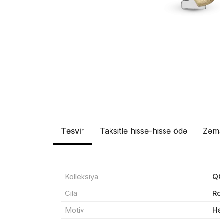
Təsvir
Taksitlə hissə-hissə ödə
Zəm
Məhs
Kolleksiya
Q
Sif
Cila
Ro
Motiv
H