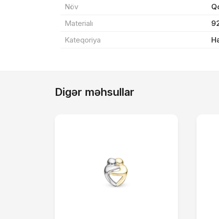
Məh
Növ
Q
End
Materialı
9
Kateqoriya
H
Çat
Yeku
Digər məhsullar