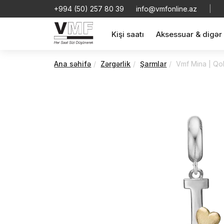
+994 (50) 257 80 39
info@vmfonline.az
|
Kişi saatı
Aksessuar & digər
Ana səhifə
Zərgərlik
Şarmlar
Vmf Mina | Qo