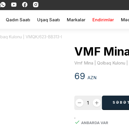
Qadın Saatı
Uşaq Saatı
Markalar
Endirimlər
Məq
lbaq Kulonu | VMQK/623-BB313-I
VMF Min
Vmf Mina | Qolbaq Kulonu 
69
AZN
SƏBƏ
.
ANBARDA VAR