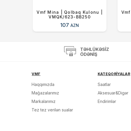
Kulonu |
Vmf Mina | Qolbaq Kulonu |
Vmf
3-K
VMQK/623-BB250
107
AZN
TƏHLÜKƏSIZ
ÖDƏNIŞ
VMF
KATEQORİYALAR
Haqqımızda
Saatlar
Mağazalarımız
Aksesuar&Digər
Markalarımız
Endirimlər
Tez tez verilən sualar