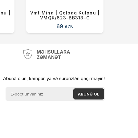
nu |
Vmf Mina | Qolbaq Kulonu |
Vmf Mi
B
VMQK/623-BB313-C
VM
69
AZN
MƏHSULLARA
ZƏMANƏT
Abunə olun, kampaniya və sürprizləri qaçırmayın!