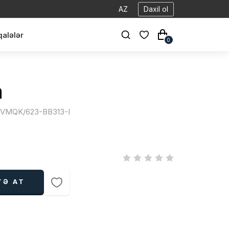
AZ
Daxil ol
alələr
0
a
| VMQK/623-BB313-I
TƏ AT