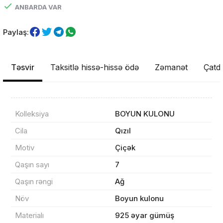
ANBARDA VAR
Paylaş:
Təsvir
Taksitlə hissə-hissə ödə
Zəmanət
Çatdı
Kolleksiya
BOYUN KULONU
Cila
Qızıl
Məhsul(lar) səbətə əlavə edildi
Motiv
Çiçək
Qaşın sayı
7
Qaşın rəngi
Ağ
Sifarişin detalları
Növ
Boyun kulonu
Materialı
925 əyar gümüş
0 ₼
Məhsul toplam
(0)