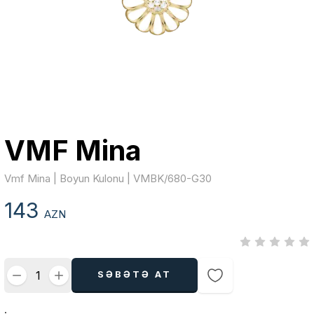
VMF Mina
Vmf Mina | Boyun Kulonu | VMBK/680-G30
143
AZN
SƏBƏTƏ AT
.