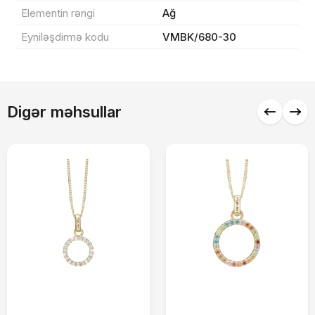
Elementin rəngi
Ağ
Endirim
0 ₼
Eyniləşdirmə kodu
VMBK/680-30
Çatdırılma
0 ₼
Yekun məbləğ
OK
0 ₼
Digər məhsullar
Sifarişi rəsmiləşdir
Alış-verişə davam et