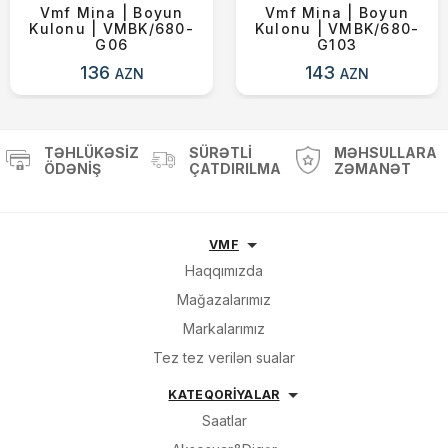
Vmf Mina | Boyun
Vmf Mina | Boyun
Kulonu | VMBK/680-
Kulonu | VMBK/680-
G06
G103
136
143
AZN
AZN
TƏHLÜKƏSIZ
SÜRƏTLI
MƏHSULLARA
ÖDƏNIŞ
ÇATDIRILMA
ZƏMANƏT
VMF
Haqqımızda
Mağazalarımız
Markalarımız
Tez tez verilən sualar
KATEQORİYALAR
Saatlar