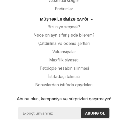
Aksesuar&Digər
Endirimlər
MÜŞTƏRİLƏRİMİZƏ QAYĞI
Bizi niyə seçməli?
Necə onlayn sifariş edə bilərəm?
Çatdırılma və ödəmə şərtləri
Vakansiyalar
Məxfilik siyasəti
Tətbiqdə hesabın silinməsi
İsti̇fadəçi̇ təli̇mati
Bonuslardan i̇sti̇fadə qaydalari
Abunə olun, kampaniya və sürprizləri qaçırmayın!