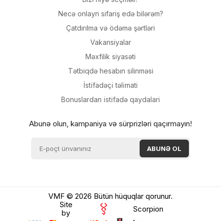
Necə onlayn sifariş edə bilərəm?
Çatdırılma və ödəmə şərtləri
Vakansiyalar
Məxfilik siyasəti
Tətbiqdə hesabın silinməsi
İsti̇fadəçi̇ təli̇mati
Bonuslardan i̇sti̇fadə qaydalari
Abunə olun, kampaniya və sürprizləri qaçırmayın!
VMF © 2026 Bütün hüquqlar qorunur.
Site
Scorpion
by