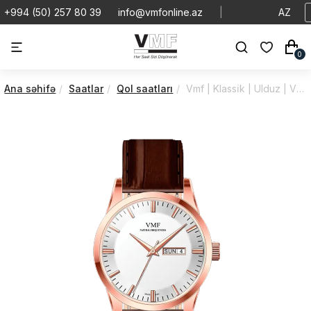
+994 (50) 257 80 39
info@vmfonline.az
|
AZ
0
Ana səhifə
Saatlar
Qol saatları
Vmf | Klassi̇k | Ulduz | V5136/4PC0/2M0/44