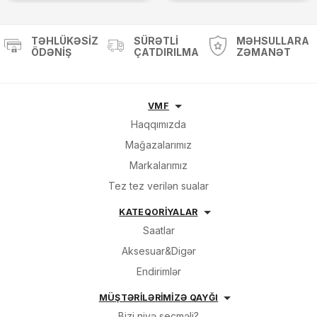
TƏHLÜKƏSIZ
SÜRƏTLI
MƏHSULLARA
ÖDƏNIŞ
ÇATDIRILMA
ZƏMANƏT
VMF
Haqqımızda
Mağazalarımız
Markalarımız
Tez tez verilən sualar
KATEQORİYALAR
Saatlar
Aksesuar&Digər
Endirimlər
MÜŞTƏRİLƏRİMİZƏ QAYĞI
Bizi niyə seçməli?