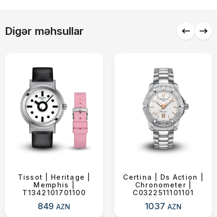
Alış-verişə davam et
Digər məhsullar
Tissot | Heritage |
Certina | Ds Action |
Memphis |
Chronometer |
T1342101701100
C0322511101101
849
1037
AZN
AZN