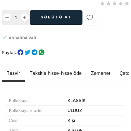
SƏBƏTƏ AT
.
ANBARDA VAR
Paylaş:
Təsvir
Taksitlə hissə-hissə ödə
Zəmanət
Çatdı
Kolleksiya
KLASSİK
Kolleksiya model
ULDUZ
Cins
Kişi
Məhsul(lar) səbətə əlavə edildi
Tərz
Klassik