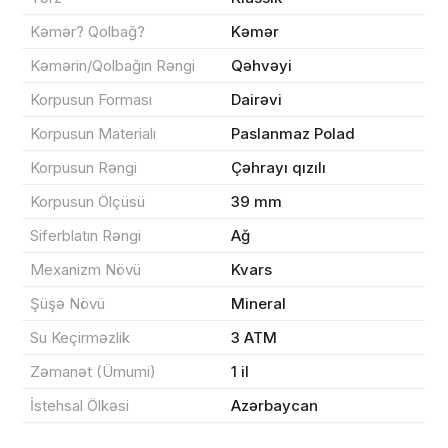
Kəmər? Qolbağ?
Kəmər
Kəmərin/Qolbağın Rəngi
Qəhvəyi
Korpusun Forması
Dairəvi
Sifarişin detalları
Korpusun Materialı
Paslanmaz Polad
0 ₼
Məhsul toplam
(0)
Korpusun Rəngi
Çəhrayı qızılı
Korpusun Ölçüsü
39 mm
Endirim
0 ₼
Siferblatın Rəngi
Ağ
Çatdırılma
0 ₼
Mexanizm Növü
Kvars
Şüşə Növü
Mineral
Yekun məbləğ
OK
0 ₼
Su Keçirməzlik
3 ATM
Zəmanət (Ümumi)
1 il
Sifarişi rəsmiləşdir
İstehsal Ölkəsi
Azərbaycan