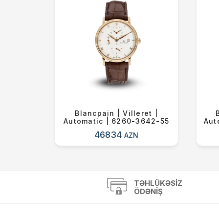
atic |
Blancpain | Villeret |
-02-04
Automatic | 6260-3642-55
Aut
46834
AZN
TƏHLÜKƏSIZ
ÖDƏNIŞ