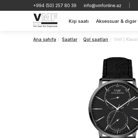
+994 (50) 257 80 39
info@vmfonline.az
|
Kişi saatı
Aksessuar & digər
Ana səhifə
Saatlar
Qol saatları
Vmf | Klass