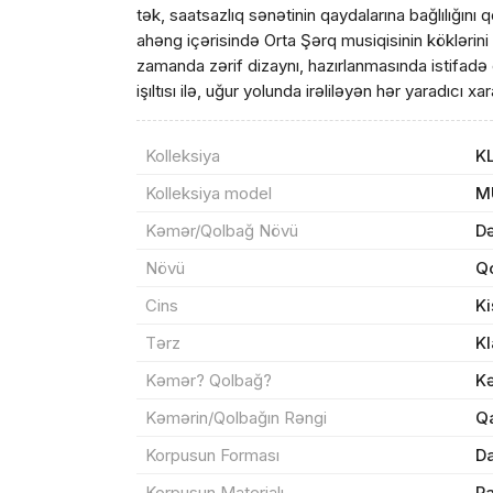
tək, saatsazlıq sənətinin qaydalarına bağlılığın
ahəng içərisində Orta Şərq musiqisinin köklərin
zamanda zərif dizaynı, hazırlanmasında istifadə 
işıltısı ilə, uğur yolunda irəliləyən hər yaradıcı xa
Kolleksiya
K
Məhs
Kolleksiya model
M
Kəmər/Qolbağ Növü
D
Növü
Qo
Sif
Cins
Ki
Tərz
Kl
Məh
Kəmər? Qolbağ?
K
End
Kəmərin/Qolbağın Rəngi
Q
Korpusun Forması
Da
Çat
Korpusun Materialı
P