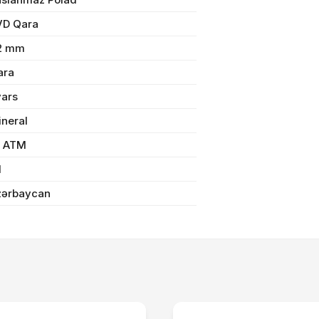
VD Qara
n məbləğ
OK
2 mm
ara
Sifarişi rəsmiləşdir
vars
ineral
Alış-verişə davam et
0 ATM
l
zərbaycan