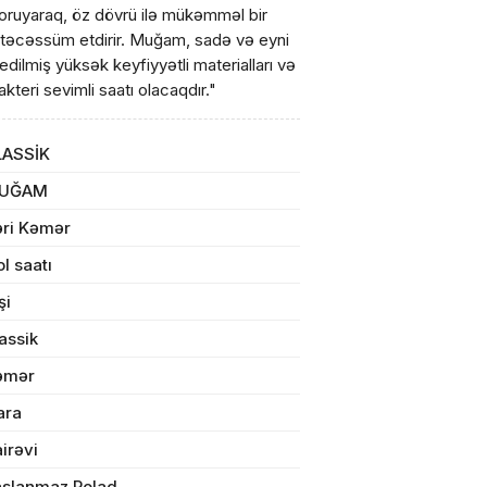
ı qoruyaraq, öz dövrü ilə mükəmməl bir
i təcəssüm etdirir. Muğam, sadə və eyni
edilmiş yüksək keyfiyyətli materialları və
rakteri sevimli saatı olacaqdır."
LASSİK
ul(lar) səbətə əlavə edildi
UĞAM
əri Kəmər
l saatı
arişin detalları
şi
assik
sul toplam
(0)
əmər
irim
ara
irəvi
dırılma
aslanmaz Polad