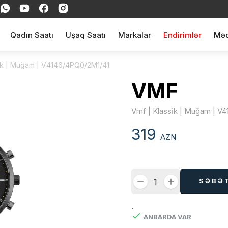
Qadın Saatı
Uşaq Saatı
Markalar
Endirimlər
Məq
i̇k | Muğam | V4146/4PQ0/2M1/41
VMF
Vmf | Klassi̇k | Muğam | V
319
AZN
SƏBƏ
.
ANBARDA VAR