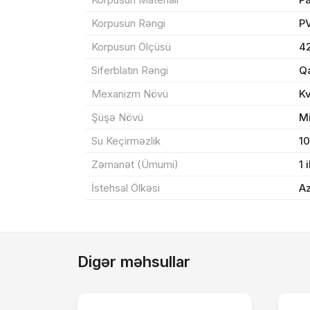
Korpusun Rəngi
P
Yeku
Korpusun Ölçüsü
4
Siferblatın Rəngi
Q
Mexanizm Növü
K
Şüşə Növü
M
Su Keçirməzlik
1
Zəmanət (Ümumi)
1 i
İstehsal Ölkəsi
A
Digər məhsullar