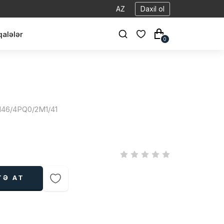
AZ
Daxil ol
alələr
0
4146/4PQ0/2M1/41
TƏ AT