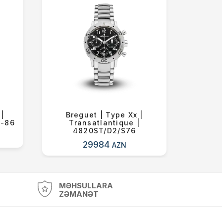
|
Breguet | Type Xx |
Casio 
9-86
Transatlantique |
L
4820ST/D2/S76
29984
AZN
MƏHSULLARA
ZƏMANƏT