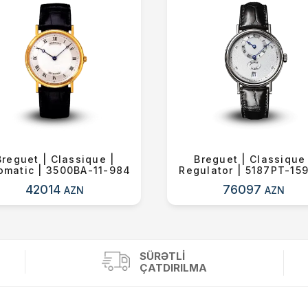
Breguet | Classique |
Breguet | Classique 
omatic | 3500BA-11-984
Regulator | 5187PT-15
42014
76097
AZN
AZN
SÜRƏTLI
ÇATDIRILMA