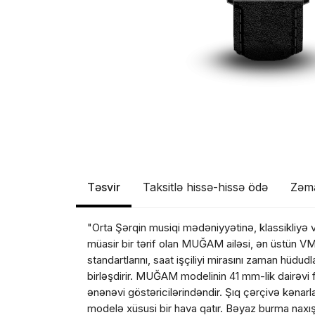
Təsvir
Taksitlə hissə-hissə ödə
Zəm
"Orta Şərqin musiqi mədəniyyətinə, klassikliyə 
müasir bir tərif olan MUĞAM ailəsi, ən üstün 
standartlarını, saat işçiliyi mirasını zaman hüdud
birləşdirir. MUĞAM modelinin 41 mm-lik dairəvi 
ənənəvi göstəricilərindəndir. Şıq çərçivə kənarla
modelə xüsusi bir hava qatır. Bəyaz burma naxışlı 