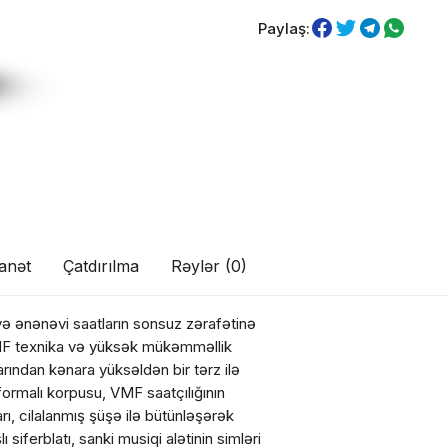
Paylaş:
anət
Çatdırılma
Rəylər (0)
və ənənəvi saatların sonsuz zərafətinə
VMF texnika və yüksək mükəmməllik
larından kənara yüksəldən bir tərz ilə
formalı korpusu, VMF saatçılığının
rı, cilalanmış şüşə ilə bütünləşərək
siferblatı, sanki musiqi alətinin simləri