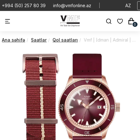
+994 (50) 257 80 39
info@vmfonline.az
|
AZ
0
Ana səhifə
Saatlar
Qol saatları
Vmf | İdman | Admi̇ral | V4135/4PC0/2M9/49