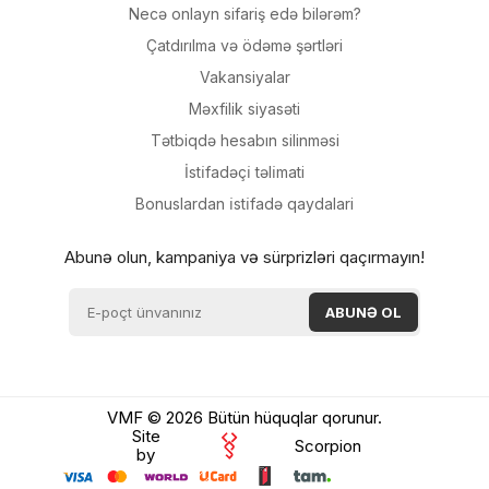
Necə onlayn sifariş edə bilərəm?
Çatdırılma və ödəmə şərtləri
Vakansiyalar
Məxfilik siyasəti
Tətbiqdə hesabın silinməsi
İsti̇fadəçi̇ təli̇mati
Bonuslardan i̇sti̇fadə qaydalari
Abunə olun, kampaniya və sürprizləri qaçırmayın!
VMF © 2026 Bütün hüquqlar qorunur.
Site
Scorpion
by