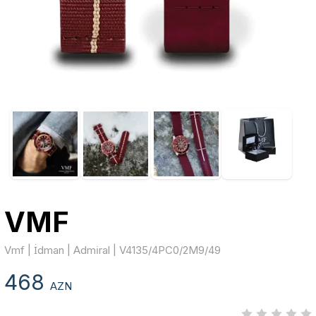
VMF
Vmf | İdman | Admi̇ral | V4135/4PC0/2M9/49
468
AZN