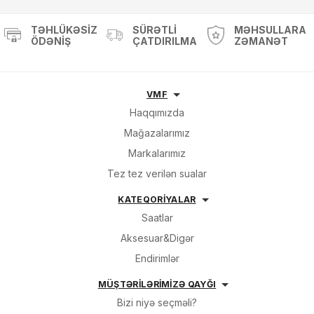
TƏHLÜKƏSIZ
SÜRƏTLI
MƏHSULLARA
ÖDƏNIŞ
ÇATDIRILMA
ZƏMANƏT
VMF
Haqqımızda
Mağazalarımız
Markalarımız
Tez tez verilən sualar
KATEQORİYALAR
Saatlar
Aksesuar&Digər
Endirimlər
MÜŞTƏRİLƏRİMİZƏ QAYĞI
Bizi niyə seçməli?