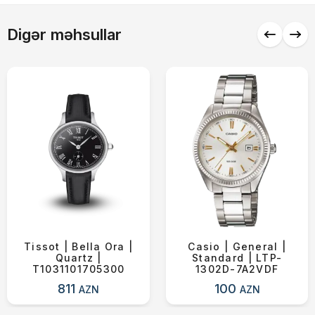
Alış-verişə davam et
Digər məhsullar
Tissot | Bella Ora |
Casio | General |
Quartz |
Standard | LTP-
T1031101705300
1302D-7A2VDF
811
100
AZN
AZN