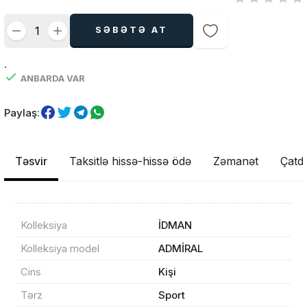
SƏBƏTƏ AT
.
ANBARDA VAR
Paylaş:
Təsvir
Taksitlə hissə-hissə ödə
Zəmanət
Çatdı
Kolleksiya
İDMAN
Kolleksiya model
ADMİRAL
Cins
Kişi
Tərz
Sport
Məhsul(lar) səbətə əlavə edildi