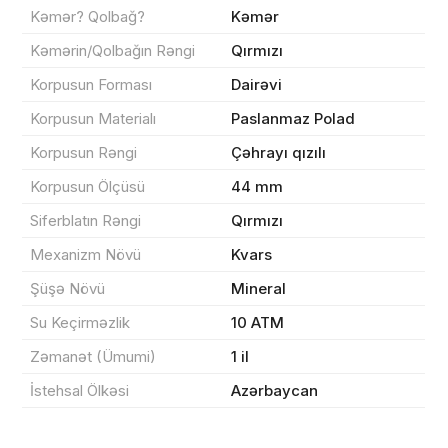
Kəmər? Qolbağ?
Kəmər
Kəmərin/Qolbağın Rəngi
Qırmızı
Korpusun Forması
Dairəvi
Sifarişin detalları
Korpusun Materialı
Paslanmaz Polad
Korpusun Rəngi
Çəhrayı qızılı
0 ₼
Məhsul toplam
(0)
Korpusun Ölçüsü
44 mm
Endirim
0 ₼
Siferblatın Rəngi
Qırmızı
Çatdırılma
0 ₼
Mexanizm Növü
Kvars
Şüşə Növü
Mineral
Yekun məbləğ
OK
0 ₼
Su Keçirməzlik
10 ATM
Zəmanət (Ümumi)
1 il
Sifarişi rəsmiləşdir
İstehsal Ölkəsi
Azərbaycan