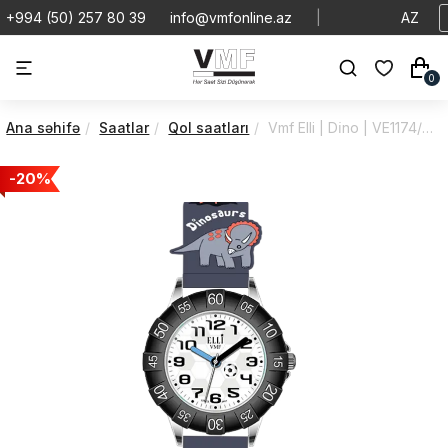
+994 (50) 257 80 39
info@vmfonline.az
|
AZ
0
Ana səhifə
Saatlar
Qol saatları
Vmf Elli | Di̇no | VE1174/4PA9/4M0/87M
-20%