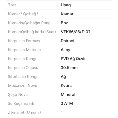
Tərz
Uşaq
Kəmər? Qolbağ?
Kəmər
Kəmərin/Qolbağın Rəngi
Boz
Məhsul(lar) səbətə əlavə edildi
Kəmər/Qolbağ kodu (Saat)
VEK66/86/T-07
Korpusun Forması
Dairəvi
Korpusun Materialı
Alloy
Sifarişin detalları
Korpusun Rəngi
PVD Ağ Qızılı
Korpusun Ölçüsü
30.5 mm
0 ₼
Məhsul toplam
(0)
Siferblatın Rəngi
Ağ
Endirim
0 ₼
Mexanizm Növü
Kvars
Çatdırılma
0 ₼
Şüşə Növü
Mineral
Su Keçirməzlik
3 ATM
Yekun məbləğ
OK
0 ₼
Zəmanət (Ümumi)
1 il