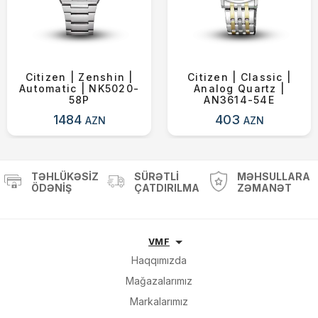
Citizen | Zenshin |
Citizen | Classic |
Automatic | NK5020-
Analog Quartz |
58P
AN3614-54E
1484
403
AZN
AZN
TƏHLÜKƏSIZ
SÜRƏTLI
MƏHSULLARA
ÖDƏNIŞ
ÇATDIRILMA
ZƏMANƏT
VMF
Haqqımızda
Mağazalarımız
Markalarımız