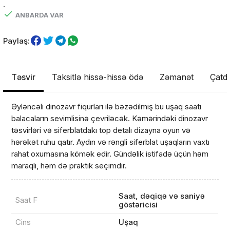
.
ANBARDA VAR
Paylaş:
Təsvir
Taksitlə hissə-hissə ödə
Zəmanət
Çatdı
Əyləncəli dinozavr fiqurları ilə bəzədilmiş bu uşaq saatı
balacaların sevimlisinə çevriləcək. Kəmərindəki dinozavr
təsvirləri və siferblatdakı top detalı dizayna oyun və
hərəkət ruhu qatır. Aydın və rəngli siferblat uşaqların vaxtı
rahat oxumasına kömək edir. Gündəlik istifadə üçün həm
maraqlı, həm də praktik seçimdir.
Saat, dəqiqə və saniyə
Saat F
göstəricisi
Cins
Uşaq