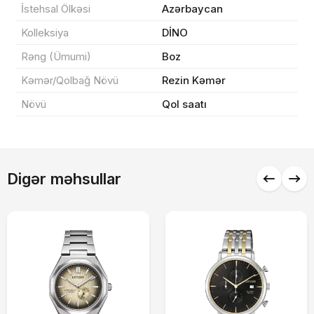
İstehsal Ölkəsi
Azərbaycan
Sifarişi rəsmiləşdir
Kolleksiya
DİNO
Rəng (Ümumi)
Boz
Alış-verişə davam et
Kəmər/Qolbağ Növü
Rezin Kəmər
Növü
Qol saatı
Digər məhsullar