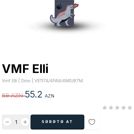
VMF Elli
Vmf Elli | Di̇no | VE1174/4PA9/4M0/87M
55.2
69 AZN
AZN
SƏBƏTƏ AT