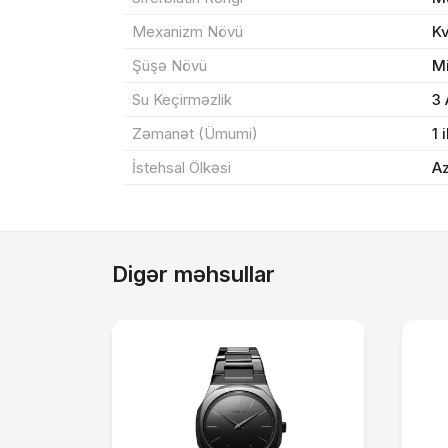
Mexanizm Növü
K
Şüşə Növü
M
Su Keçirməzlik
3
Zəmanət (Ümumi)
1 i
İstehsal Ölkəsi
A
Digər məhsullar