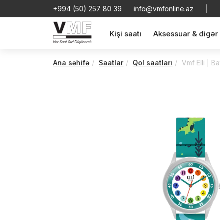
+994 (50) 257 80 39
info@vmfonline.az
|
Kişi saatı
Aksessuar & digər
Ana səhifə
Saatlar
Qol saatları
Vmf Elli | 