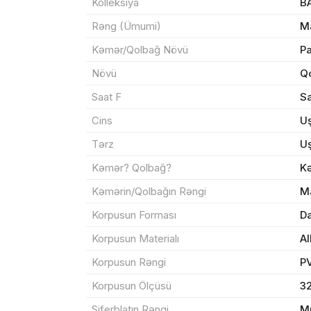
Kolleksiya
B
Rəng (Ümumi)
M
Kəmər/Qolbağ Növü
P
Məhs
Növü
Qo
Saat F
Sa
Cins
U
Tərz
U
Sif
Kəmər? Qolbağ?
K
Kəmərin/Qolbağın Rəngi
M
Məh
Korpusun Forması
Da
End
Korpusun Materialı
Al
Çat
Korpusun Rəngi
PV
Korpusun Ölçüsü
3
Yeku
Siferblatın Rəngi
Mu