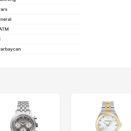
vars
Sifarişi rəsmiləşdir
ineral
 ATM
l
Alış-verişə davam et
zərbaycan