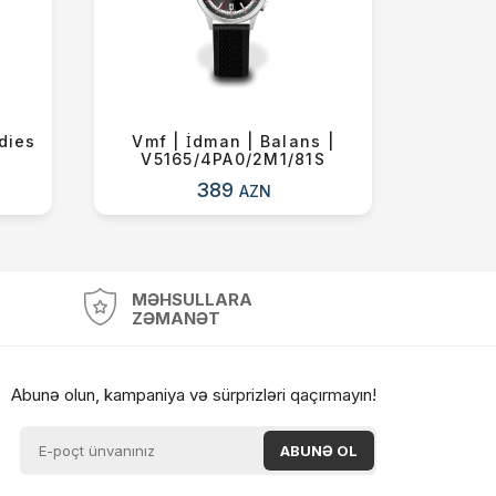
dies
Vmf | İdman | Balans |
Vmf 
V5165/4PA0/2M1/81S
V51
389
AZN
MƏHSULLARA
ZƏMANƏT
Abunə olun, kampaniya və sürprizləri qaçırmayın!