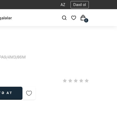
AZ
Daxil ol
alələr
0
4/4PA9/4M3/86M
TƏ AT