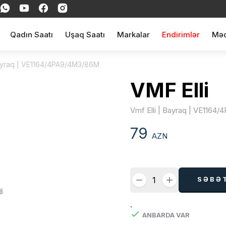
Qadın Saatı
Uşaq Saatı
Markalar
Endirimlər
Məq
Bayraq | VE1164/4PA9/4M3/86M
VMF Elli
Vmf Elli | Bayraq | VE116
79
AZN
SƏBƏ
.
ANBARDA VAR