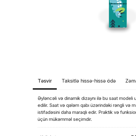
Təsvir
Taksitlə hissə-hissə ödə
Zəm
Əyləncəli və dinamik dizaynı ilə bu saat modeli 
edilir. Saat və qələm qabı üzərindəki rəngli və m
istifadəsini daha maraqlı edir. Praktik və funk
üçün mükəmməl seçimdir.