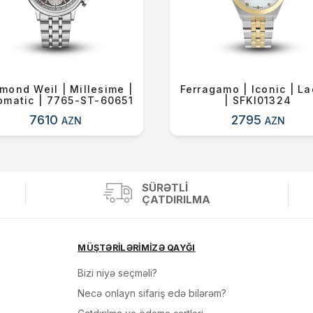
mond Weil | Millesime |
Ferragamo | Iconic | La
omatic | 7765-ST-60651
| SFKI01324
7610
2795
AZN
AZN
SÜRƏTLI
ÇATDIRILMA
MÜŞTƏRİLƏRİMİZƏ QAYĞI
Bizi niyə seçməli?
Necə onlayn sifariş edə bilərəm?