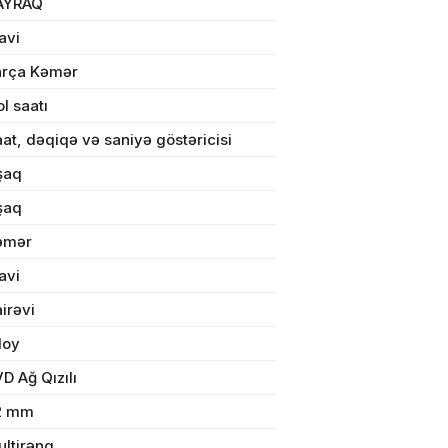
AYRAQ
avi
arça Kəmər
ul(lar) səbətə əlavə edildi
l saatı
at, dəqiqə və saniyə göstəricisi
şaq
şaq
arişin detalları
əmər
avi
sul toplam
(0)
irəvi
irim
loy
dırılma
D Ağ Qızılı
2 mm
n məbləğ
ltirəng
OK