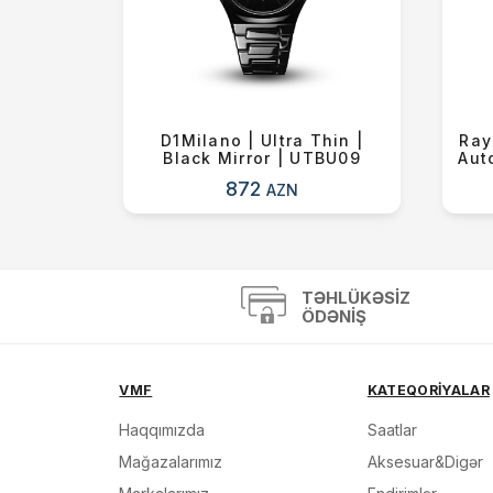
Snake
D1Milano | Ultra Thin |
Ray
al |
Black Mirror | UTBU09
Aut
872
AZN
TƏHLÜKƏSIZ
ÖDƏNIŞ
VMF
KATEQORİYALAR
Haqqımızda
Saatlar
Mağazalarımız
Aksesuar&Digər