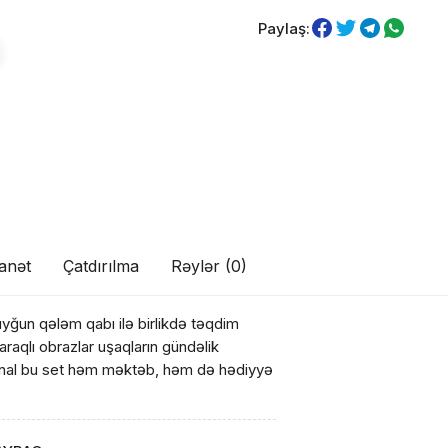
Paylaş:
anət
Çatdırılma
Rəylər (0)
uyğun qələm qabı ilə birlikdə təqdim
araqlı obrazlar uşaqların gündəlik
sional bu set həm məktəb, həm də hədiyyə