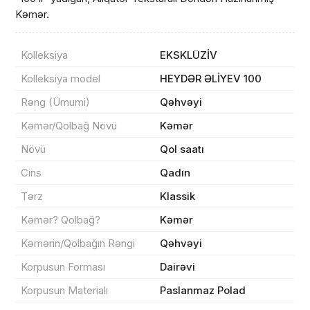
Kəmər.
Kolleksiya
EKSKLÜZİV
Kolleksiya model
HEYDƏR ƏLİYEV 100
Rəng (Ümumi)
Qəhvəyi
Məhsul(lar) səbətə əlavə edildi
Kəmər/Qolbağ Növü
Kəmər
Növü
Qol saatı
Cins
Qadın
Sifarişin detalları
Tərz
Klassik
0 ₼
Kəmər? Qolbağ?
Kəmər
Məhsul toplam
(0)
Kəmərin/Qolbağın Rəngi
Qəhvəyi
Endirim
0 ₼
Korpusun Forması
Dairəvi
Çatdırılma
0 ₼
Korpusun Materialı
Paslanmaz Polad