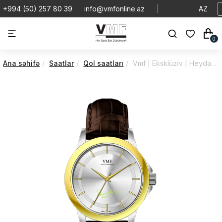
+994 (50) 257 80 39
info@vmfonline.az
|
AZ
0
Ana səhifə
Saatlar
Qol saatları
Vmf | Eksklüzi̇v | Heydər Əli̇yev 100 | V3144/4MR0/2M7/44/HA