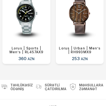
Lorus | Sports |
Lorus | Urban | Men’s
Men’s | RL457AX9
| RH993MX9
360
253
AZN
AZN
TƏHLÜKƏSIZ
SÜRƏTLI
MƏHSULLARA
ÖDƏNIŞ
ÇATDIRILMA
ZƏMANƏT