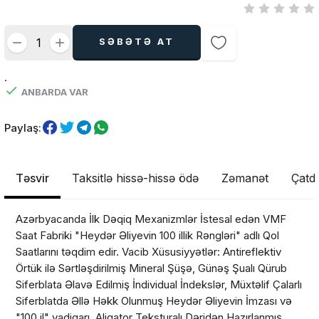
SƏBƏTƏ AT
.
ANBARDA VAR
Paylaş:
Təsvir
Taksitlə hissə-hissə ödə
Zəmanət
Çatdı
Azərbyacanda İlk Dəqiq Mexanizmlər İstesal edən VMF
Saat Fabriki "Heydər Əliyevin 100 illik Rəngləri" adlı Qol
Saatlarını təqdim edir. Vacib Xüsusiyyətlər: Antireflektiv
Örtük ilə Sərtləşdirilmiş Mineral Şüşə, Günəş Şualı Qürub
Siferblata Əlavə Edilmiş İndividual İndekslər, Müxtəlif Çalarlı
Siferblatda Əllə Həkk Olunmuş Heydər Əliyevin İmzası və
"100 il" yadigarı, Aliqator Teksturalı Dəridən Hazırlanmış