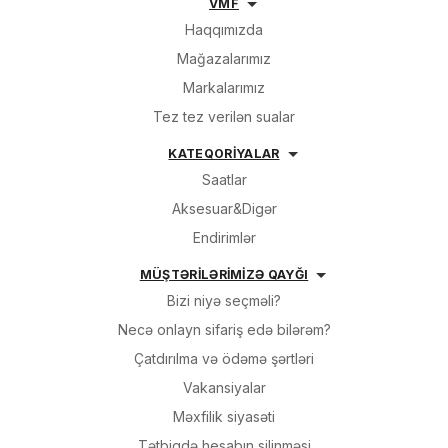
VMF
Haqqımızda
Mağazalarımız
Markalarımız
Tez tez verilən sualar
KATEQORİYALAR
Saatlar
Aksesuar&Digər
Endirimlər
MÜŞTƏRİLƏRİMİZƏ QAYĞI
Bizi niyə seçməli?
Necə onlayn sifariş edə bilərəm?
Çatdırılma və ödəmə şərtləri
Vakansiyalar
Məxfilik siyasəti
Tətbiqdə hesabın silinməsi