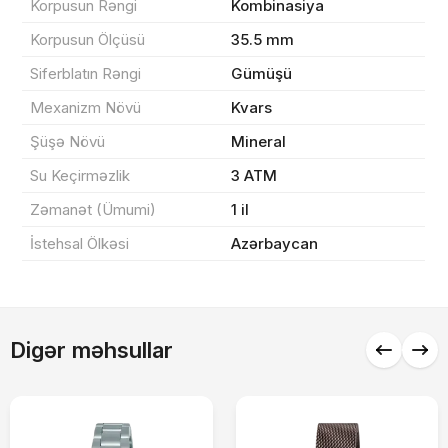
Korpusun Rəngi
Kombinasiya
Yekun məbləğ
OK
0 ₼
Korpusun Ölçüsü
35.5 mm
Siferblatın Rəngi
Gümüşü
Sifarişi rəsmiləşdir
Mexanizm Növü
Kvars
Şüşə Növü
Mineral
Alış-verişə davam et
Su Keçirməzlik
3 ATM
Zəmanət (Ümumi)
1 il
İstehsal Ölkəsi
Azərbaycan
Digər məhsullar