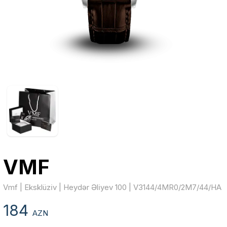
VMF
Vmf | Eksklüzi̇v | Heydər Əli̇yev 100 | V3144/4MR0/2M7/44/HA
184
AZN