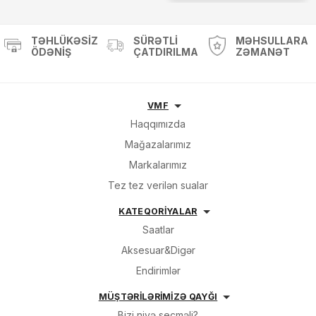
TƏHLÜKƏSIZ
SÜRƏTLI
MƏHSULLARA
ÖDƏNIŞ
ÇATDIRILMA
ZƏMANƏT
VMF
Haqqımızda
Mağazalarımız
Markalarımız
Tez tez verilən sualar
KATEQORİYALAR
Saatlar
Aksesuar&Digər
Endirimlər
MÜŞTƏRİLƏRİMİZƏ QAYĞI
Bizi niyə seçməli?