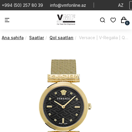
+994 (50) 257 80 39
info@vmfonline.az
|
AZ
0
Ana səhifə
Saatlar
Qol saatları
Versace | V-Regalia | Quartz | VE6J00723