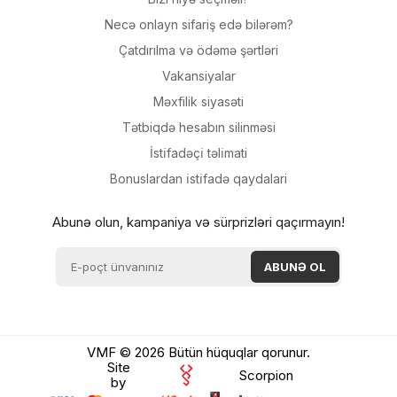
Necə onlayn sifariş edə bilərəm?
Çatdırılma və ödəmə şərtləri
Vakansiyalar
Məxfilik siyasəti
Tətbiqdə hesabın silinməsi
İsti̇fadəçi̇ təli̇mati
Bonuslardan i̇sti̇fadə qaydalari
Abunə olun, kampaniya və sürprizləri qaçırmayın!
VMF © 2026 Bütün hüquqlar qorunur.
Site
Scorpion
by