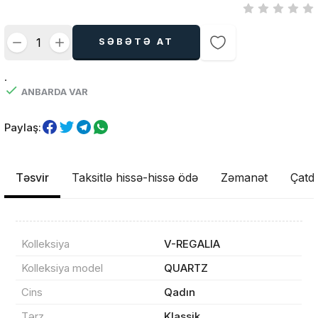
SƏBƏTƏ AT
.
ANBARDA VAR
Paylaş:
Təsvir
Taksitlə hissə-hissə ödə
Zəmanət
Çatdı
Kolleksiya
V-REGALIA
Kolleksiya model
QUARTZ
Cins
Qadın
Məhsul(lar) səbətə əlavə edildi
Tərz
Klassik