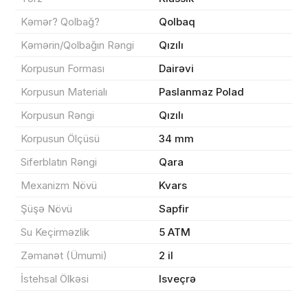
Kəmər? Qolbağ?
Qolbaq
Kəmərin/Qolbağın Rəngi
Qızılı
Korpusun Forması
Dairəvi
Sifarişin detalları
Korpusun Materialı
Paslanmaz Polad
0 ₼
Məhsul toplam
(0)
Korpusun Rəngi
Qızılı
Korpusun Ölçüsü
34 mm
Endirim
0 ₼
Siferblatın Rəngi
Qara
Çatdırılma
0 ₼
Mexanizm Növü
Kvars
Şüşə Növü
Sapfir
Yekun məbləğ
OK
0 ₼
Su Keçirməzlik
5 ATM
Zəmanət (Ümumi)
2 il
Sifarişi rəsmiləşdir
İstehsal Ölkəsi
Isveçrə