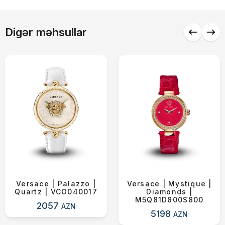
Alış-verişə davam et
Digər məhsullar
Versace | Palazzo |
Versace | Mystique |
Quartz | VCO040017
Diamonds |
M5Q81D800S800
2057
AZN
5198
AZN