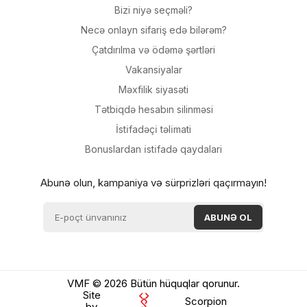
Bizi niyə seçməli?
Necə onlayn sifariş edə bilərəm?
Çatdırılma və ödəmə şərtləri
Vakansiyalar
Məxfilik siyasəti
Tətbiqdə hesabın silinməsi
İsti̇fadəçi̇ təli̇mati
Bonuslardan i̇sti̇fadə qaydalari
Abunə olun, kampaniya və sürprizləri qaçırmayın!
VMF © 2026 Bütün hüquqlar qorunur.
Site
Scorpion
by