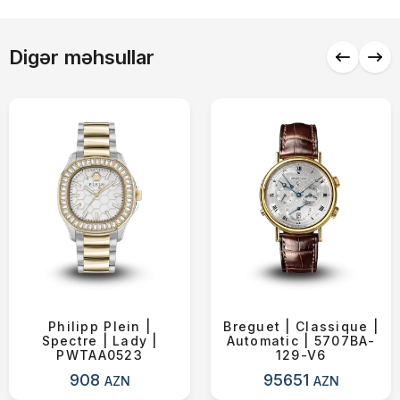
Alış-verişə davam et
Digər məhsullar
Philipp Plein |
Breguet | Classique |
Spectre | Lady |
Automatic | 5707BA-
PWTAA0523
129-V6
908
95651
AZN
AZN