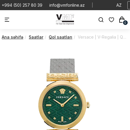
+994 (50) 257 80 39
info@vmfonline.az
|
AZ
0
Ana səhifə
Saatlar
Qol saatları
Versace | V-Regalia | Quartz | VE6J00623