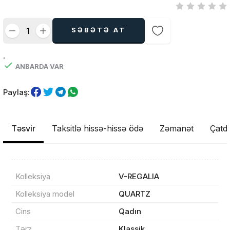
SƏBƏTƏ AT
.
ANBARDA VAR
Paylaş:
Təsvir
Taksitlə hissə-hissə ödə
Zəmanət
Çatdı
Kolleksiya
V-REGALIA
Kolleksiya model
QUARTZ
Cins
Qadın
Tərz
Klassik