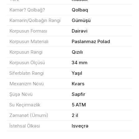
Məhsul(lar) səbətə əlavə edildi
Kəmər? Qolbağ?
Qolbaq
Kəmərin/Qolbağın Rəngi
Gümüşü
Korpusun Forması
Dairəvi
Sifarişin detalları
Korpusun Materialı
Paslanmaz Polad
Korpusun Rəngi
Qızılı
0 ₼
Məhsul toplam
(0)
Korpusun Ölçüsü
34 mm
Endirim
0 ₼
Siferblatın Rəngi
Yaşıl
Çatdırılma
0 ₼
Mexanizm Növü
Kvars
Şüşə Növü
Sapfir
Yekun məbləğ
OK
0 ₼
Su Keçirməzlik
5 ATM
Zəmanət (Ümumi)
2 il
Sifarişi rəsmiləşdir
İstehsal Ölkəsi
Isveçrə