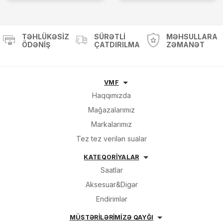
TƏHLÜKƏSIZ
SÜRƏTLI
MƏHSULLARA
ÖDƏNIŞ
ÇATDIRILMA
ZƏMANƏT
VMF
Haqqımızda
Mağazalarımız
Markalarımız
Tez tez verilən sualar
KATEQORİYALAR
Saatlar
Aksesuar&Digər
Endirimlər
MÜŞTƏRİLƏRİMİZƏ QAYĞI