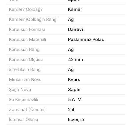
Kəmər? Qolbağ?
Kəmər
Kəmərin/Qolbağın Rəngi
Ağ
Korpusun Forması
Dairəvi
Sifarişin detalları
Korpusun Materialı
Paslanmaz Polad
0 ₼
Məhsul toplam
(0)
Korpusun Rəngi
Ağ
Korpusun Ölçüsü
42 mm
Endirim
0 ₼
Siferblatın Rəngi
Ağ
Çatdırılma
0 ₼
Mexanizm Növü
Kvars
Şüşə Növü
Sapfir
Yekun məbləğ
OK
0 ₼
Su Keçirməzlik
5 ATM
Zəmanət (Ümumi)
2 il
Sifarişi rəsmiləşdir
İstehsal Ölkəsi
Isveçrə