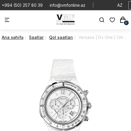
+994 (50) 257 80 39
info@vmfonline.az
|
AZ
0
Ana səhifə
Saatlar
Qol saatları
Versace | Dv One | Chronograph | 28CCS1D001S001