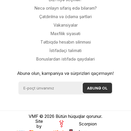
Necə onlayn sifariş edə bilərəm?
Çatdırılma və ödəmə şərtləri
Vakansiyalar
Məxfilik siyasəti
Tətbiqdə hesabın silinməsi
İsti̇fadəçi̇ təli̇mati
Bonuslardan i̇sti̇fadə qaydalari
Abunə olun, kampaniya və sürprizləri qaçırmayın!
VMF © 2026 Bütün hüquqlar qorunur.
Site
Scorpion
by