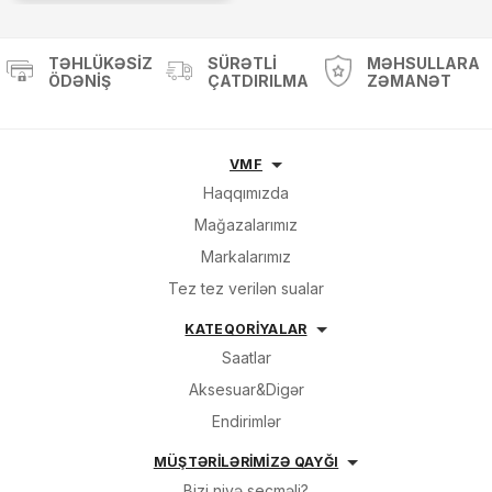
TƏHLÜKƏSIZ
SÜRƏTLI
MƏHSULLARA
ÖDƏNIŞ
ÇATDIRILMA
ZƏMANƏT
VMF
Haqqımızda
Mağazalarımız
Markalarımız
Tez tez verilən sualar
KATEQORİYALAR
Saatlar
Aksesuar&Digər
Endirimlər
MÜŞTƏRİLƏRİMİZƏ QAYĞI
Bizi niyə seçməli?