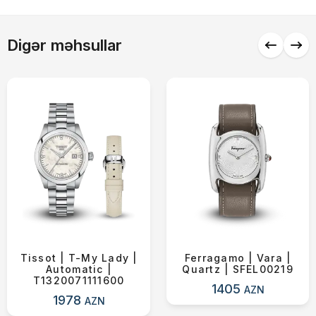
Alış-verişə davam et
Digər məhsullar
Tissot | T-My Lady |
Ferragamo | Vara |
Automatic |
Quartz | SFEL00219
T1320071111600
1405
AZN
1978
AZN