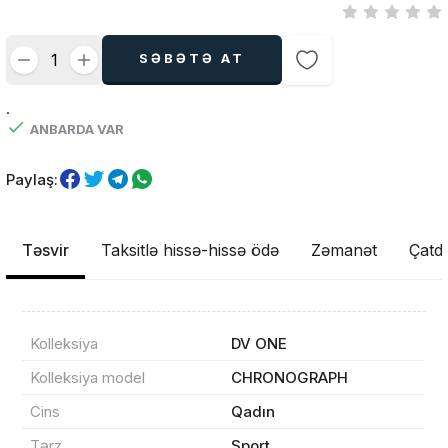
SƏBƏTƏ AT
.
ANBARDA VAR
Paylaş:
Təsvir
Taksitlə hissə-hissə ödə
Zəmanət
Çatdı
Kolleksiya
DV ONE
Kolleksiya model
CHRONOGRAPH
Cins
Qadın
Məhsul(lar) səbətə əlavə edildi
Tərz
Sport