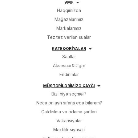
VMF
Haqqımızda
Sifarişin detalları
Mağazalarımız
Markalarımız
0 ₼
Məhsul toplam
(0)
Tez tez verilən sualar
Endirim
0 ₼
KATEQORİYALAR
Saatlar
Çatdırılma
0 ₼
Aksesuar&Digər
Endirimlər
OK
Yekun məbləğ
0 ₼
MÜŞTƏRİLƏRİMİZƏ QAYĞI
Bizi niyə seçməli?
Sifarişi rəsmiləşdir
Necə onlayn sifariş edə bilərəm?
Çatdırılma və ödəmə şərtləri
Alış-verişə davam et
Vakansiyalar
Məxfilik siyasəti