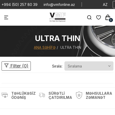
+994 (50) 257 80 39
info@vmfonline.az
|
AZ
0
ULTRA THIN
ANA SƏHIFƏ
ULTRA THIN
Filter (0)
Sırala:
TƏHLÜKƏSIZ
SÜRƏTLI
MƏHSULLARA
ÖDƏNIŞ
ÇATDIRILMA
ZƏMANƏT
Məhsul(lar) səbətə əlavə edildi