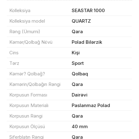
Kolleksiya
SEASTAR 1000
Kolleksiya model
QUARTZ
Məhsul(lar) səbətə əlavə edildi
Rəng (Ümumi)
Qara
Kəmər/Qolbağ Növü
Polad Bilərzik
Cins
Kişi
Sifarişin detalları
Tərz
Sport
Kəmər? Qolbağ?
Qolbaq
0 ₼
Məhsul toplam
(0)
Kəmərin/Qolbağın Rəngi
Qara
Korpusun Forması
Dairəvi
Endirim
0 ₼
Korpusun Materialı
Paslanmaz Polad
Çatdırılma
0 ₼
Korpusun Rəngi
Qara
Korpusun Ölçüsü
40 mm
Yekun məbləğ
OK
0 ₼
Siferblatın Rəngi
Qara