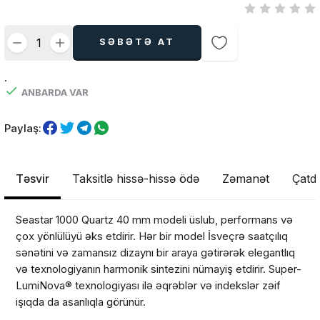
SƏBƏTƏ AT
.
ANBARDA VAR
Paylaş:
Təsvir
Taksitlə hissə-hissə ödə
Zəmanət
Çatdı
Seastar 1000 Quartz 40 mm modeli üslub, performans və
çox yönlülüyü əks etdirir. Hər bir model İsveçrə saatçılıq
sənətini və zamansız dizaynı bir araya gətirərək elegantlıq
və texnologiyanın harmonik sintezini nümayiş etdirir. Super-
LumiNova® texnologiyası ilə əqrəblər və indekslər zəif
işıqda da asanlıqla görünür.