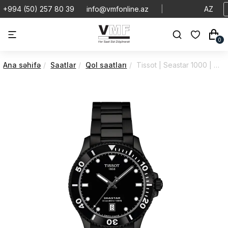
+994 (50) 257 80 39
info@vmfonline.az
|
AZ
0
Ana səhifə
Saatlar
Qol saatları
Tissot | Seastar 1000 | Quartz | T1204103305100