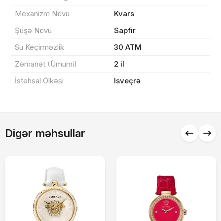
Mexanizm Növü
Kvars
Sifarişi rəsmiləşdir
Şüşə Növü
Sapfir
Su Keçirməzlik
30 ATM
Alış-verişə davam et
Zəmanət (Ümumi)
2 il
İstehsal Ölkəsi
Isveçrə
Digər məhsullar