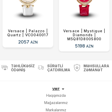
Versace | Palazzo |
Versace | Mystique |
Quartz | VCO040017
Diamonds |
M5Q81D800S800
2057
AZN
5198
AZN
TƏHLÜKƏSIZ
SÜRƏTLI
MƏHSULLARA
ÖDƏNIŞ
ÇATDIRILMA
ZƏMANƏT
VMF
Haqqımızda
Mağazalarımız
Markalarımız