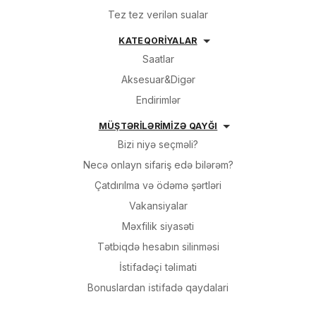
Tez tez verilən sualar
KATEQORİYALAR
Saatlar
Aksesuar&Digər
Endirimlər
MÜŞTƏRİLƏRİMİZƏ QAYĞI
Bizi niyə seçməli?
Necə onlayn sifariş edə bilərəm?
Çatdırılma və ödəmə şərtləri
Vakansiyalar
Məxfilik siyasəti
Tətbiqdə hesabın silinməsi
İsti̇fadəçi̇ təli̇mati
Bonuslardan i̇sti̇fadə qaydalari